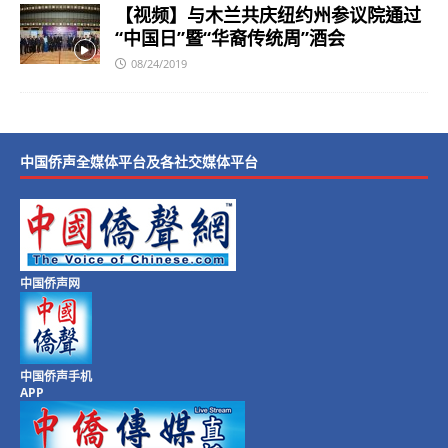
【视频】与木兰共庆纽约州参议院通过
“中国日”暨“华裔传统周”酒会
08/24/2019
中国侨声全媒体平台及各社交媒体平台
中国侨声网
中国侨声手机
APP