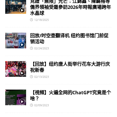
見證「無限」光芒：江錦鑫、陳鍵榕等
僑界領袖受邀參訪2026年時報廣場跨年
水晶球
12/18/2025
回放/时空壶翻译机 纽约图书馆门前促
销活动
02/24/2023
【回放】纽约唐人街举行花车大游行庆
祝新春
02/13/2023
【視頻】火遍全网的ChatGPT究竟是个
啥？
02/09/2023