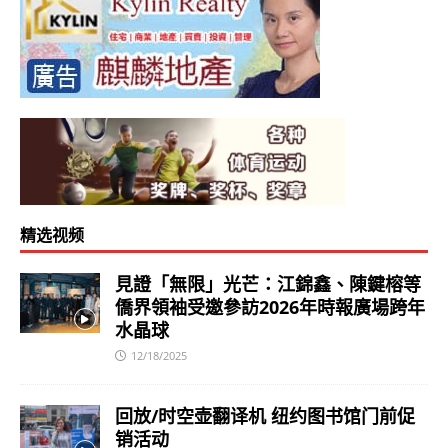
精选视频
見證「無限」光芒：江錦鑫、陳鍵榕等
僑界領袖受邀參訪2026年時報廣場跨年
水晶球
12/18/2025
回放/时空壶翻译机 纽约图书馆门前促
销活动