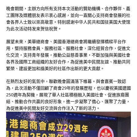
晚會期間，主辦方向所有支持本次活動的贊助機構、合作夥伴、義
工團隊及媒體朋友表示衷心感謝，並向一直關心支持商會發展的社
會各界人士致以崇高敬意。特别感谢中华人民共和国驻美国大使馆
为此次活动特发来贺信祝贺。
展望未來，美華總商會、美國香港總商會將繼續發揮橋樑平台作
用，堅持服務會員、服務社區、服務社會，深化經貿合作，促進文
化交流，支持青年發展，推動公益慈善事業，不斷加強與美國社會
各界及國際工商組織的友好合作，為促進美中民間友誼、推動共同
繁榮、建設更加和諧美好的社區作出新的更大貢獻。
在熱烈友好的氣氛中，聯歡晚會圓滿落下帷幕。與會嘉賓一致認
為，此次活動不僅回顧了商會29年的發展歷程，也以慶祝美國建國
250週年為契機，展現了華人社區積極融入美國社會、促進族裔團
結、推動合作共贏的良好形象，進一步凝聚了僑心、匯聚了力量，
為促進美中民間友好交流與合作注入了新的活力。