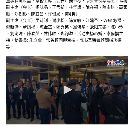
董事長陈世品，常務主席（会长）姜书栋，榮譽會長梁鴻生，常務
副主席（会长）杨誌品、王孟新、林华斌、陳在福、陳永琪、高家
顺、郑朝彬、陳宜昌、许俊龙、何明明
副主席（会长）吴诗钊、谢小松、陈文敏、江建圣 、Wendy潘、
鄭新傑、董凤彬、陈金杰、鄭秀英、翁伟华、欧阳宗鑾、陈小玲
、劉潮暉、陳春英、甘伟顺、郑钧溢，活动由杨忞娇、李侑撰主
持，秘書長: 朱立业，常务顾问柳宝枝、陈书圣榮譽顧問楊功德
等。