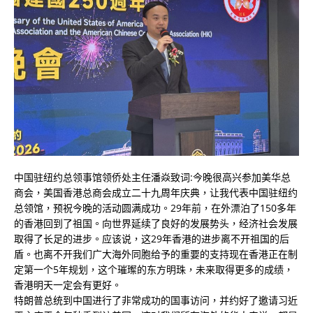
中国驻纽约总领事馆领侨处主任潘焱致词:今晚很高兴参加美华总
商会，美国香港总商会成立二十九周年庆典，让我代表中国驻纽约
总领馆，预祝今晚的活动圆满成功。29年前，在外漂泊了150多年
的香港回到了祖国。向世界延续了良好的发展势头，经济社会发展
取得了长足的进步。应该说，这29年香港的进步离不开祖国的后
盾。也离不开我们广大海外同胞给予的重要的支持现在香港正在制
定第一个5年规划，这个璀璨的东方明珠，未来取得更多的成绩，
香港明天一定会有更好。
特朗普总统到中国进行了非常成功的国事访问，并约好了邀请习近