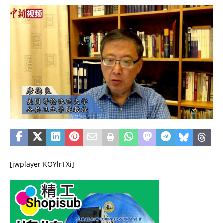
[jwplayer KOYlrTXi]