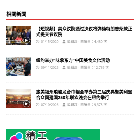
相關新聞
【短视频】美众议院通过决议将弹劾特朗普条款正
式提交参议院
01/15/2020
編輯部 · 閱讀量：4,480 次
纽约举办“味承东方”中国美食文化活动
09/11/2025
編輯部 · 閱讀量：12,789 次
旅美福州琅岐龙台巾帼会举办第三届庆典暨美利坚
合众国建国250年联欢晚会在纽约举行
07/10/2026
編輯部 · 閱讀量：9,373 次