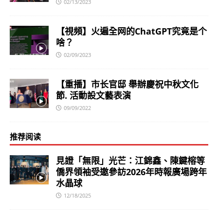
02/13/2023
【視頻】火遍全网的ChatGPT究竟是个
啥？
02/09/2023
【重播】市长官邸 舉辦慶祝中秋文化
節. 活動設文藝表演
09/09/2022
推荐阅读
見證「無限」光芒：江錦鑫、陳鍵榕等
僑界領袖受邀參訪2026年時報廣場跨年
水晶球
12/18/2025