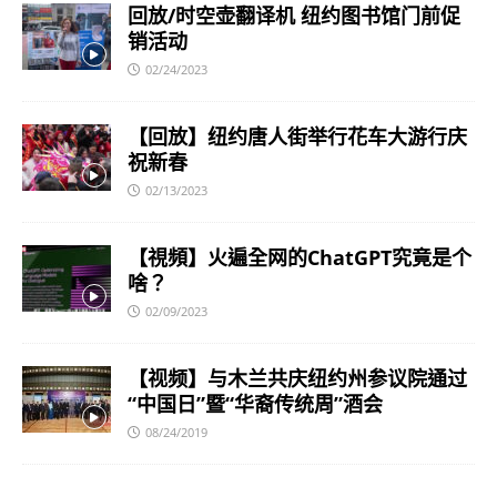
回放/时空壶翻译机 纽约图书馆门前促
销活动
02/24/2023
【回放】纽约唐人街举行花车大游行庆
祝新春
02/13/2023
【視頻】火遍全网的ChatGPT究竟是个
啥？
02/09/2023
【视频】与木兰共庆纽约州参议院通过
“中国日”暨“华裔传统周”酒会
08/24/2019