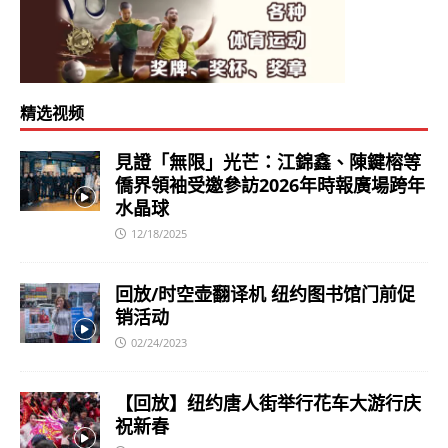
精选视频
見證「無限」光芒：江錦鑫、陳鍵榕等
僑界領袖受邀參訪2026年時報廣場跨年
水晶球
12/18/2025
回放/时空壶翻译机 纽约图书馆门前促
销活动
02/24/2023
【回放】纽约唐人街举行花车大游行庆
祝新春