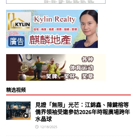
精选视频
見證「無限」光芒：江錦鑫、陳鍵榕等
僑界領袖受邀參訪2026年時報廣場跨年
水晶球
12/18/2025