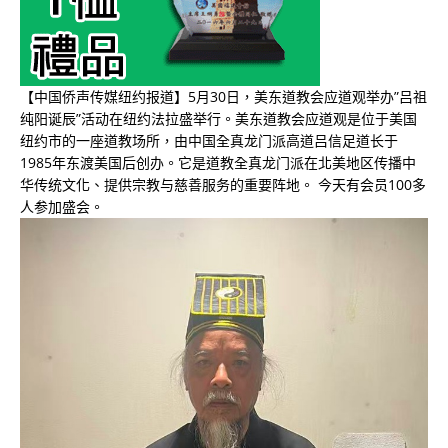
【中国侨声传媒纽约报道】5月30日，美东道教会应道观举办”吕祖
纯阳诞辰”活动在纽约法拉盛举行。美东道教会应道观是位于美国
纽约市的一座道教场所，由中国全真龙门派高道吕信足道长于
1985年东渡美国后创办。它是道教全真龙门派在北美地区传播中
华传统文化、提供宗教与慈善服务的重要阵地。 今天有会员100多
人参加盛会。