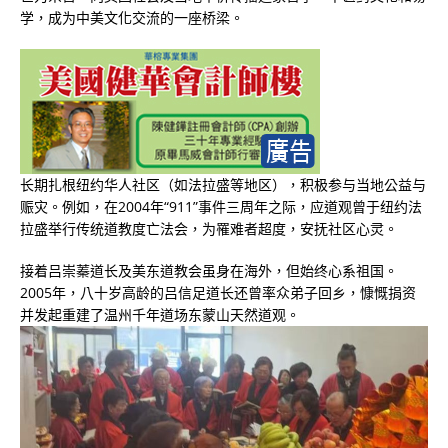
学，成为中美文化交流的一座桥梁。
长期扎根纽约华人社区（如法拉盛等地区），积极参与当地公益与
赈灾。例如，在2004年“911”事件三周年之际，应道观曾于纽约法
拉盛举行传统道教度亡法会，为罹难者超度，安抚社区心灵。
接着吕崇蓁道长及美东道教会虽身在海外，但始终心系祖国。
2005年，八十岁高龄的吕信足道长还曾率众弟子回乡，慷慨捐资
并发起重建了温州千年道场东蒙山天然道观。