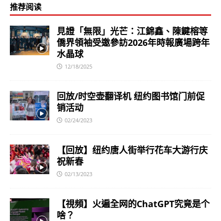
推荐阅读
見證「無限」光芒：江錦鑫、陳鍵榕等
僑界領袖受邀參訪2026年時報廣場跨年
水晶球
12/18/2025
回放/时空壶翻译机 纽约图书馆门前促
销活动
02/24/2023
【回放】纽约唐人街举行花车大游行庆
祝新春
02/13/2023
【視頻】火遍全网的ChatGPT究竟是个
啥？