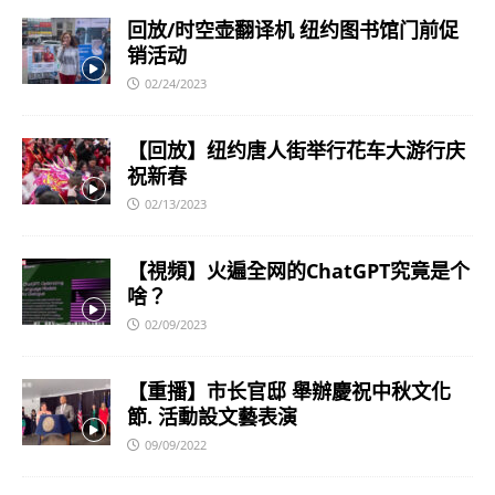
回放/时空壶翻译机 纽约图书馆门前促
销活动
02/24/2023
【回放】纽约唐人街举行花车大游行庆
祝新春
02/13/2023
【視頻】火遍全网的ChatGPT究竟是个
啥？
02/09/2023
【重播】市长官邸 舉辦慶祝中秋文化
節. 活動設文藝表演
09/09/2022