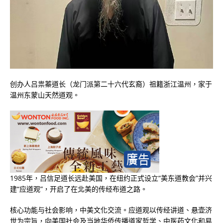
创办人吕祟蓁道长（龙门派第二十六代玄裔）祖籍浙江温州，家于
温州东蒙山天然道观。
1985年，吕信足道长远赴美国，在纽约正式设立“美东道教会”并兴
建“应道观”，开启了在北美的传经布道之路。
核心功能与社会影响，中美文化交流。应道观以传经讲道、悬壶济
世为宗旨，向美国社会及当地华侨传播道家哲学、中医药文化和易