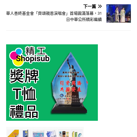
下一篇
華人善終基金會「齊頌親恩演唱會」首場圓滿落幕，31
日中華公所精彩繼續