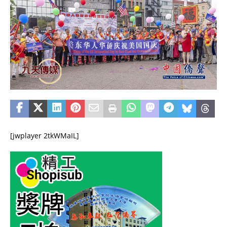
[jwplayer 2tkWMaIL]