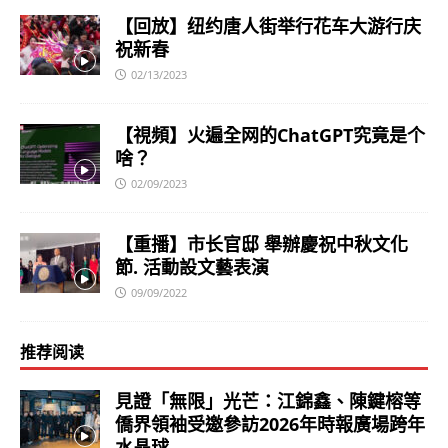
【回放】纽约唐人街举行花车大游行庆
祝新春
02/13/2023
【視頻】火遍全网的ChatGPT究竟是个
啥？
02/09/2023
【重播】市长官邸 舉辦慶祝中秋文化
節. 活動設文藝表演
09/09/2022
推荐阅读
見證「無限」光芒：江錦鑫、陳鍵榕等
僑界領袖受邀參訪2026年時報廣場跨年
水晶球