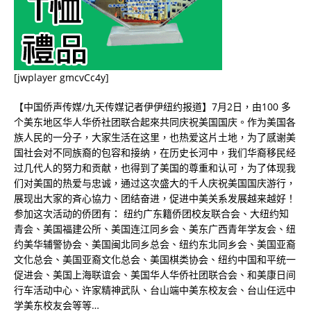
[jwplayer gmcvCc4y]
【中国侨声传媒/九天传媒记者伊伊纽约报道】7月2日，由100 多
个美东地区华人华侨社团联合起來共同庆祝美国国庆。作为美国各
族人民的一分子，大家生活在这里，也热爱这片土地，为了感谢美
国社会对不同族裔的包容和接纳，在历史长河中，我们华裔移民经
过几代人的努力和贡献，也得到了美国的尊重和认可，为了体现我
们对美国的热爱与忠诚，通过这次盛大的千人庆祝美国国庆游行，
展现出大家的斉心協力、团结奋进，促进中美关系发展越来越好！
参加这次活动的侨团有： 纽约广东籍侨团校友联合会、大纽约知
青会、美国福建公所、美国连江同乡会、美东广西青年学友会、纽
约美华辅警协会、美国闽北同乡总会、纽约东北同乡会、美国亚裔
文化总会、美国亚裔文化总会、美国棋类协会、纽约中国和平统一
促进会、美国上海联谊会、美国华人华侨社团联合会、和美康日间
行车活动中心、许家精神武队、台山端中美东校友会、台山任远中
学美东校友会等等…