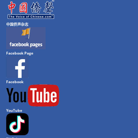
中国侨声杂志
Facebook Page
Facebook
YouTube