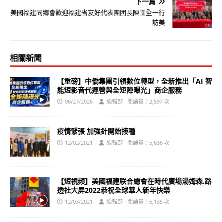
下一篇
美國福建同鄉會歡迎福建省友好代表團团長陳國全一行
訪美
相關新聞
【重磅】中僑集團引領數位轉型，全新推出「AI 智
能短影音代運營與全矩陣曝光」商企服務
06/27/2026
編輯部 · 閱讀量：2,597 次
疫情緊張 加強針開始接種
12/02/2021
編輯部 · 閱讀量：5,636 次
【短視頻】美國福建联合總會在時代廣場湯姆森.路
透社大屏2022恭祝全球華人新年快樂
12/03/2021
編輯部 · 閱讀量：6,135 次