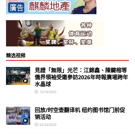
精选视频
見證「無限」光芒：江錦鑫、陳鍵榕等
僑界領袖受邀參訪2026年時報廣場跨年
水晶球
12/18/2025
回放/时空壶翻译机 纽约图书馆门前促
销活动
02/24/2023