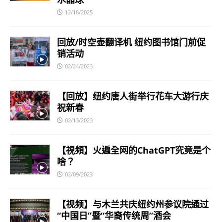
12/18/2025
回放/时空壶翻译机 纽约图书馆门前促
销活动
02/24/2023
【回放】纽约唐人街举行花车大游行庆
祝新春
02/13/2023
【視頻】火遍全网的ChatGPT究竟是个
啥？
02/09/2023
【视频】与木兰共庆纽约州参议院通过
“中国日”暨“华裔传统周”酒会