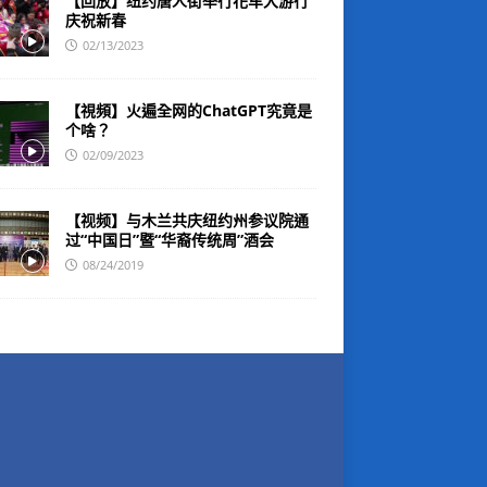
【回放】纽约唐人街举行花车大游行
庆祝新春
02/13/2023
【視頻】火遍全网的ChatGPT究竟是
个啥？
02/09/2023
【视频】与木兰共庆纽约州参议院通
过“中国日”暨“华裔传统周”酒会
08/24/2019