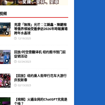
视频
見證「無限」光芒：江錦鑫、陳鍵榕
等僑界領袖受邀參訪2026年時報廣場
跨年水晶球
12/18/2025
回放/时空壶翻译机 纽约图书馆门前
促销活动
02/24/2023
【回放】纽约唐人街举行花车大游行
庆祝新春
02/13/2023
【視頻】火遍全网的ChatGPT究竟是
个啥？