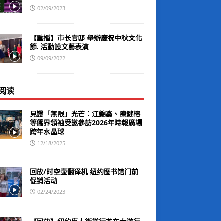
02/09/2023
【重播】市长官邸 舉辦慶祝中秋文化
節. 活動設文藝表演
09/09/2022
阅读
見證「無限」光芒：江錦鑫、陳鍵榕
等僑界領袖受邀參訪2026年時報廣場
跨年水晶球
12/18/2025
回放/时空壶翻译机 纽约图书馆门前
促销活动
02/24/2023