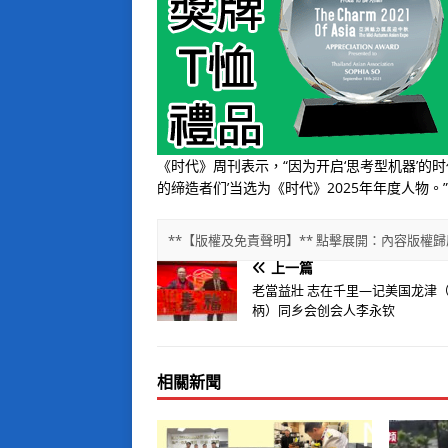
《时代》周刊表示，“因为开启‘思考型机器’的
的缔造者们’当选为《时代》2025年年度人物。”
**【版權及免責聲明】** 點擊展開：內容版
上一篇
老當益壯 志在千里—记美国龙津
柄）同乡会创会人李永钦
相關新聞