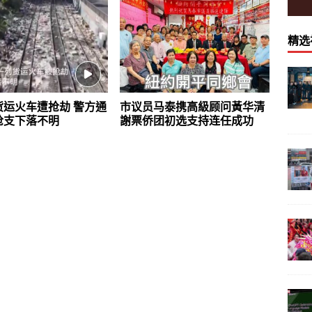
精选
货运火车遭抢劫 警方通
市议员马泰携高級顾问黃华清
枪支下落不明
謝票侨团初选支持连任成功