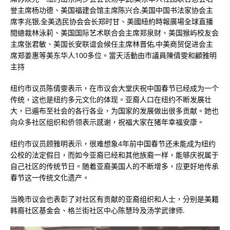
誉主席杨功德、美国福建会馆主席陈兴合,美国中国书法家协会主
席李兆银,全美选民协会会长郑时甘、美國紐約時報廣場全球直播
間總裁林泳莉、美国国际艺术联合会主席郑泉财、美国猴屿校友会
主席张君敏、美国长安联谊会候任主席林晋佑,中美商贸促进会主
席郑姜惠等美东华人100多位。當天活動由市議員陳倩雯和顧雅明
主持
纽约市议员陈倩雯表示，在市议会大堂庆祝中国春节已经成为一个
传统，这也是纽约多元文化的体现。亚裔人口在纽约不断发展壮
大，已遍布至社会的各行各业，为国家的发展做出很多贡献。她也
向众多社区组织和侨领表示感谢，祝福大家在猪年幸福安康。
纽约市议员顾雅明表示，很难想象4年前中国春节还未能成为纽约
公校的法定假日，而如今亚裔已经和其他族裔一样，能够庆祝属于
自己社区的传统节日。随着亚裔美国人的不断增多，应更好地传承
春节这一传统文化遗产。
当晚市议会也表彰了对社区有贡献的亚裔组织和人士，分别是美籍
韩裔社区基金会、格兰街社区中心陈慧玲及汤学武律师.