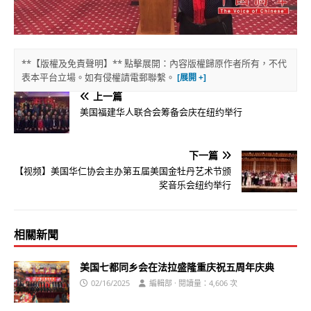
**【版權及免責聲明】** 點擊展開：內容版權歸原作者所有，不代
表本平台立場。如有侵權請電郵聯繫。
上一篇
美国福建华人联合会筹备会庆在纽约举行
下一篇
【视频】美国华仁协会主办第五届美国金牡丹艺术节颁
奖音乐会纽约举行
相關新聞
美国七都同乡会在法拉盛隆重庆祝五周年庆典
02/16/2025
編輯部 · 閱讀量：4,606 次