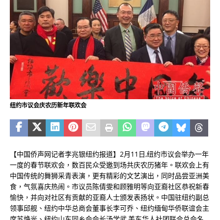
纽约市议会庆农历新年联欢会
【中国侨声网记者李兆银纽约报道】2月11日,纽约市议会举办一年
一度的春节联欢会，数百民众受邀到场共庆农历猪年。联欢会上有
中国传统的舞狮采青表演，更有精彩的文艺演出，同时品尝亚洲美
食，气氛喜庆热闹。市议员陈倩雯和顾雅明等向亚裔社区恭祝新春
愉快，并向对社区有贡献的亚裔人士颁发表扬状。中国驻纽约副总
领事邱舰、纽约中华总商会董事长李可乔、纽约缅甸华侨联谊会主
席苏焕光、纽约山东同乡会会长汤学武,美东华人社团联合总会名