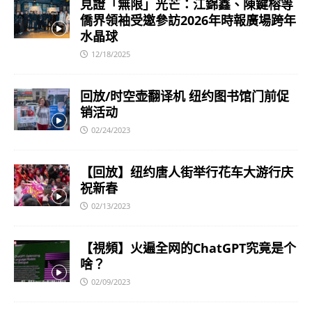
見證「無限」光芒：江錦鑫、陳鍵榕等
僑界領袖受邀參訪2026年時報廣場跨年
水晶球
12/18/2025
回放/时空壶翻译机 纽约图书馆门前促
销活动
02/24/2023
【回放】纽约唐人街举行花车大游行庆
祝新春
02/13/2023
【視頻】火遍全网的ChatGPT究竟是个
啥？
02/09/2023