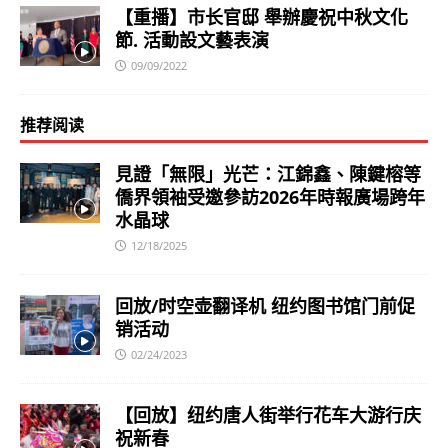
【重播】市长官邸 舉辦慶祝中秋文化
節. 活動設文藝表演
09/09/2022
推荐阅读
見證「無限」光芒：江錦鑫、陳鍵榕等
僑界領袖受邀參訪2026年時報廣場跨年
水晶球
12/18/2025
回放/时空壶翻译机 纽约图书馆门前促
销活动
02/24/2023
【回放】纽约唐人街举行花车大游行庆
祝新春