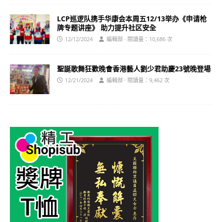
LCP巡逻队携手华康会本周五12/13举办《申请枪
牌专题讲座》 助力提升社区安全
12/12/2024
編輯部 · 閱讀量：10,686 次
聖誕歌舞狂歡晚會香港藝人劉少君助慶23號晚登場
12/21/2024
編輯部 · 閱讀量：9,462 次