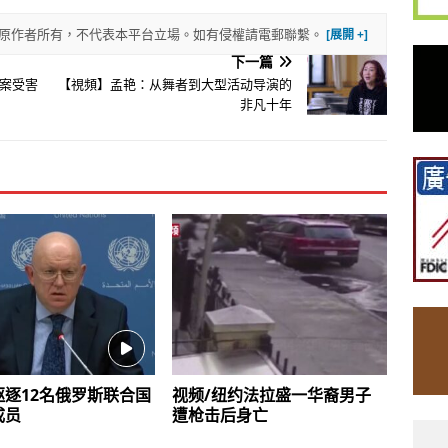
權歸原作者所有，不代表本平台立場。如有侵權請電郵聯繫。
下一篇
案受害
【視頻】孟艳：从舞者到大型活动导演的
非凡十年
驱逐12名俄罗斯联合国
视频/纽约法拉盛一华裔男子
成员
遭枪击后身亡