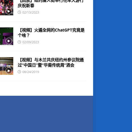
【回放】纽约唐人街举行花车大游行
庆祝新春
02/13/2023
【視頻】火遍全网的ChatGPT究竟是
个啥？
02/09/2023
【视频】与木兰共庆纽约州参议院通
过“中国日”暨“华裔传统周”酒会
08/24/2019