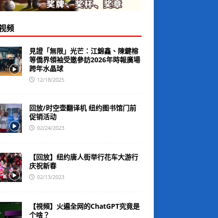
视频
見證「無限」光芒：江錦鑫、陳鍵榕
等僑界領袖受邀參訪2026年時報廣場
跨年水晶球
12/18/2025
回放/时空壶翻译机 纽约图书馆门前
促销活动
02/24/2023
【回放】纽约唐人街举行花车大游行
庆祝新春
02/13/2023
【視頻】火遍全网的ChatGPT究竟是
个啥？