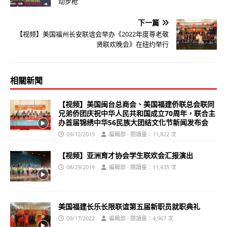
动步枪
下一篇
【视频】美国福州长安联谊会举办《2022年度尊老敬
贤联欢晚会》在纽约举行
相關新聞
【视频】美国闽台总商会、美国福建侨联总会联同
兄弟侨团庆祝中华人民共和国成立70周年，联合主
办首届锦绣中华56民族大团结文化节新闻发布会
09/12/2019
編輯部 · 閱讀量：11,822 次
【视频】亚洲育才协会学生联欢会汇报演出
08/29/2019
編輯部 · 閱讀量：11,435 次
美国福建长乐长限联谊第五届新职员就职典礼
09/17/2022
編輯部 · 閱讀量：4,967 次