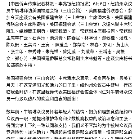
【中国侨声传媒记者林魁、李兆银纽约报道】6月6
纽约州众议
日，
员牛毓琳拜访美国福建会馆（三山会馆）、美国福建侨联总会，参
加今天座谈会有美國福建會館（三山會馆）主席潘木永、美国福建
侨联总会主席陈键榕，美国福建会馆（三山会馆）永遠名譽主席张
院生、總顧問王纲勇、總理魏清、第一常務副主席鄭振何、常務副
主席李在云、石喜乐、池洪贵、陈春斌、林学侃、鄭敬桂、潘珠、
陈以錦、王美玲、王寅 、陳爱金、鄭存南、林春、郑明、黄山人
、张金印、林秀珠、朱光祥、曾宪威 、刘爱華、王增忠、吴振
文、郑存芳、美国福建侨联总会常務副主席林魁等。座谈会由秘书
长郑德欣主持。
美国福建会馆（三山会馆）主席潘木永表示：初夏百花艳，最美五
月天！在这充满阳光和活力的日子里，纽约州众议员牛毓琳一行莅
临我会拜访，在这里我谨代表美国福建会馆全体同仁对牛毓琳众议
员一行致以热烈的欢迎和由衷的感谢！
数年前，牛毓琳众议员怀着年轻人的热情、抱负和理想竞选纽约市
众议员一职，她提出维护华裔和少数族裔权益的政治理念和主张，
得到会馆上下的一致认同和支持，我们义不容辞的为牛毓琳众议员
竞选造势、加油助力，回想起来情景是那么的清晰，情感是那么的
深厚，历史珍贵的画面，至今仍然铭刻在我们的心中。牛毓琳众议