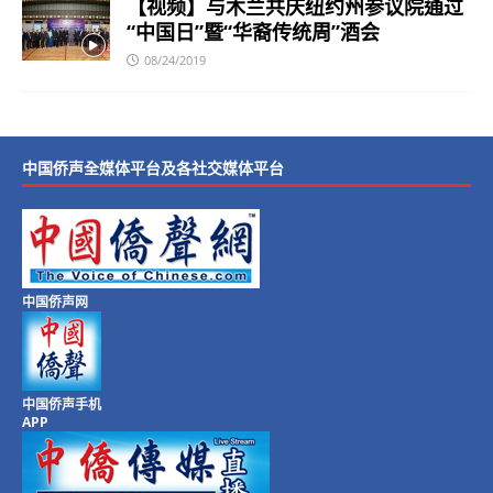
【视频】与木兰共庆纽约州参议院通过
“中国日”暨“华裔传统周”酒会
08/24/2019
中国侨声全媒体平台及各社交媒体平台
中国侨声网
中国侨声手机
APP