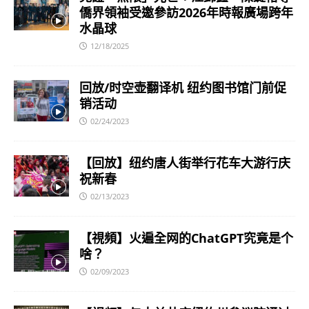
僑界領袖受邀參訪2026年時報廣場跨年
水晶球
12/18/2025
回放/时空壶翻译机 纽约图书馆门前促
销活动
02/24/2023
【回放】纽约唐人街举行花车大游行庆
祝新春
02/13/2023
【視頻】火遍全网的ChatGPT究竟是个
啥？
02/09/2023