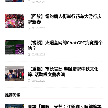
02/24/2023
【回放】纽约唐人街举行花车大游行庆
祝新春
02/13/2023
【視頻】火遍全网的ChatGPT究竟是个
啥？
02/09/2023
【重播】市长官邸 舉辦慶祝中秋文化
節. 活動設文藝表演
09/09/2022
推荐阅读
見證「無限」光芒：江錦鑫、陳鍵榕等