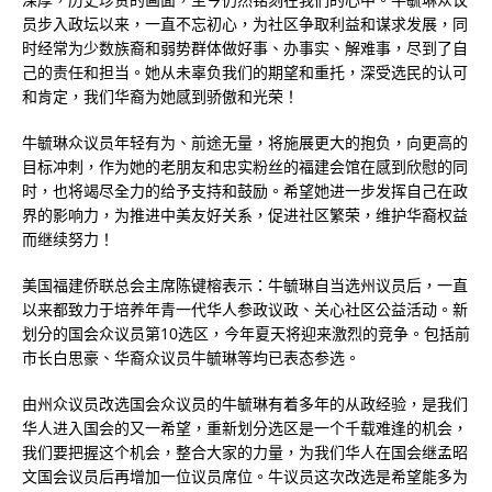
员步入政坛以来，一直不忘初心，为社区争取利益和谋求发展，同
时经常为少数族裔和弱势群体做好事、办事实、解难事，尽到了自
己的责任和担当。她从未辜负我们的期望和重托，深受选民的认可
和肯定，我们华裔为她感到骄傲和光荣！
牛毓琳众议员年轻有为、前途无量，将施展更大的抱负，向更高的
目标冲刺，作为她的老朋友和忠实粉丝的福建会馆在感到欣慰的同
时，也将竭尽全力的给予支持和鼓励。希望她进一步发挥自己在政
界的影响力，为推进中美友好关系，促进社区繁荣，维护华裔权益
而继续努力！
美国福建侨联总会主席陈键榕表示：牛毓琳自当选州议员后，一直
以来都致力于培养年青一代华人参政议政、关心社区公益活动。新
划分的国会众议员第10选区，今年夏天将迎来激烈的竞争。包括前
市长白思豪、华裔众议员牛毓琳等均已表态参选。
由州众议员改选国会众议员的牛毓琳有着多年的从政经验，是我们
华人进入国会的又一希望，重新划分选区是一个千载难逢的机会，
我们要把握这个机会，整合大家的力量，为我们华人在国会继孟昭
文国会议员后再增加一位议员席位。牛议员这次改选是希望能多为