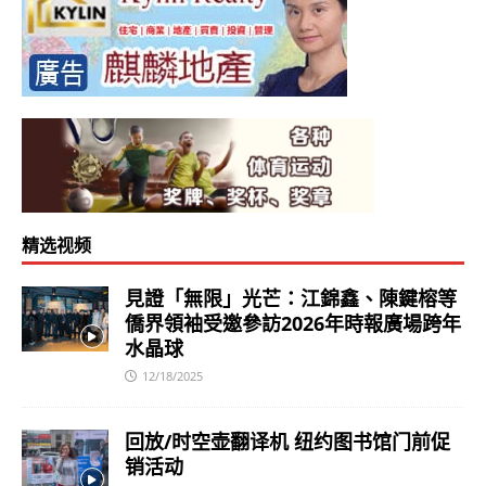
精选视频
見證「無限」光芒：江錦鑫、陳鍵榕等
僑界領袖受邀參訪2026年時報廣場跨年
水晶球
12/18/2025
回放/时空壶翻译机 纽约图书馆门前促
销活动