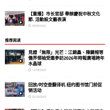
【重播】市长官邸 舉辦慶祝中秋文化
節. 活動設文藝表演
09/09/2022
推荐阅读
見證「無限」光芒：江錦鑫、陳鍵榕等
僑界領袖受邀參訪2026年時報廣場跨年
水晶球
12/18/2025
回放/时空壶翻译机 纽约图书馆门前促
销活动
02/24/2023