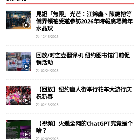
見證「無限」光芒：江錦鑫、陳鍵榕等
僑界領袖受邀參訪2026年時報廣場跨年
水晶球
12/18/2025
回放/时空壶翻译机 纽约图书馆门前促
销活动
02/24/2023
【回放】纽约唐人街举行花车大游行庆
祝新春
02/13/2023
【視頻】火遍全网的ChatGPT究竟是个
啥？
02/09/2023