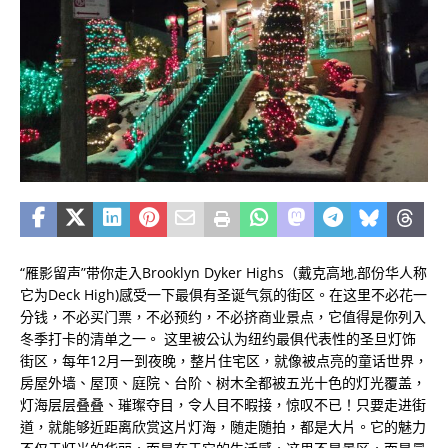
“雁影留声”带你走入Brooklyn Dyker Highs（戴克高地,部份华人称
它为Deck High)感受一下最俱有圣诞气氛的街区。在这里不必花一
分钱，不必买门票，不必预约，不必挤商业景点，它值得是你列入
冬季打卡的清单之一。 这里被公认为纽约最俱代表性的圣旦灯饰
街区，每年12月一到夜晚，整片住宅区，就像被点亮的童话世界，
房屋外墙、屋顶、庭院、台阶、树木全都被五光十色的灯光覆盖，
灯海层层叠叠、璀璨夺目，令人目不暇接，惊叹不已！只要走进街
道，就能够近距离欣赏这片灯海，随走随拍，都是大片。它的魅力