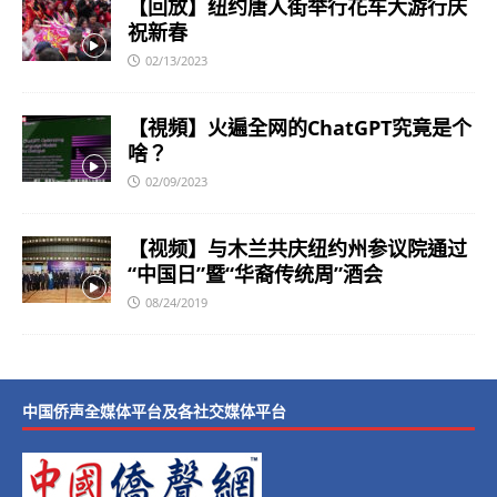
【回放】纽约唐人街举行花车大游行庆
祝新春
02/13/2023
【視頻】火遍全网的ChatGPT究竟是个
啥？
02/09/2023
【视频】与木兰共庆纽约州参议院通过
“中国日”暨“华裔传统周”酒会
08/24/2019
中国侨声全媒体平台及各社交媒体平台