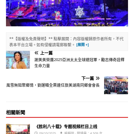
**【版權及免責聲明】** 點擊展開：內容版權歸原作者所有，不代
表本平台立場。如有侵權請電郵聯繫。
上一篇
謝美美榮膺2025亞洲太太全球總冠軍，勵志傳奇詮釋
生命力量
下一篇
風雪無阻聚鄉情，劉運疇全票連任旅美湖南同鄉會會長
相關新聞
《胜利八十载》专题视频栏目上线
09/10/2025
編輯部 · 閱讀量：4,509 次