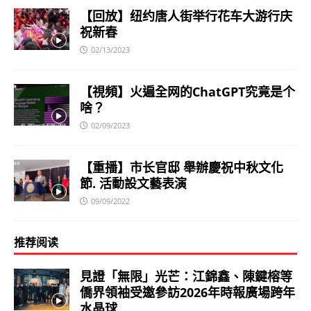
【回放】纽约唐人街举行花车大游行庆
祝新春
02/13/2023
【視頻】火遍全网的ChatGPT究竟是个
啥？
02/09/2023
【重播】市长官邸 舉辦慶祝中秋文化
節. 活動設文藝表演
09/09/2022
推荐阅读
見證「無限」光芒：江錦鑫、陳鍵榕等
僑界領袖受邀參訪2026年時報廣場跨年
水晶球