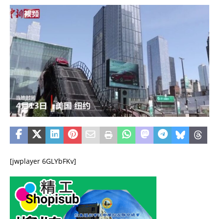
[jwplayer 6GLYbFKv]