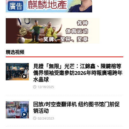
精选视频
見證「無限」光芒：江錦鑫、陳鍵榕等
僑界領袖受邀參訪2026年時報廣場跨年
水晶球
12/18/2025
回放/时空壶翻译机 纽约图书馆门前促
销活动
02/24/2023