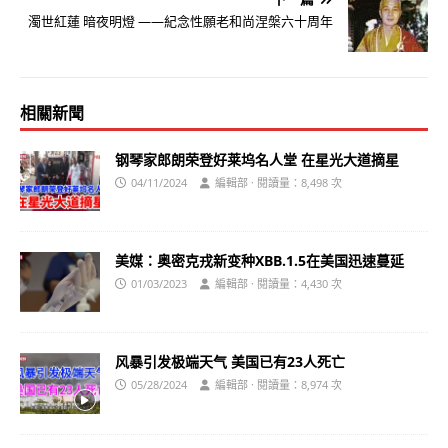
濁世紅蓮 暗夜明燈 ——紀念性願老和尚涅槃六十周年
相關新聞
钢琴家郎朗荣登好莱坞名人堂 在星光大道摘星
04/11/2024
編輯部 · 閱讀量：8,498 次
美媒：奥密克戎新变种XBB.1.5在美国迅速蔓延
01/03/2023
編輯部 · 閱讀量：4,430 次
风暴引发极端天气 美国已有23人死亡
05/28/2024
編輯部 · 閱讀量：8,974 次