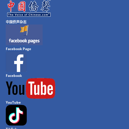
中国侨声杂志
Facebook Page
Facebook
YouTube