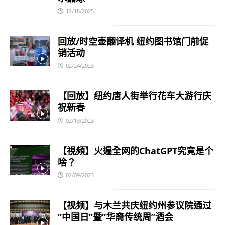
12/18/2025
回放/时空壶翻译机 纽约图书馆门前促
销活动
02/24/2023
【回放】纽约唐人街举行花车大游行庆
祝新春
02/13/2023
【視頻】火遍全网的ChatGPT究竟是个
啥？
02/09/2023
【视频】与木兰共庆纽约州参议院通过
“中国日”暨“华裔传统周”酒会