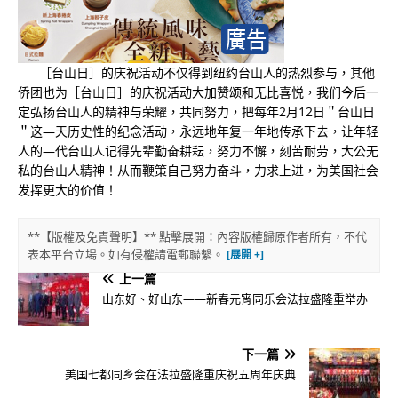
［台山日］的庆祝活动不仅得到纽约台山人的热烈参与，其他
侨团也为［台山日］的庆祝活动大加赞颂和无比喜悦，我们今后一
定弘扬台山人的精神与荣耀，共同努力，把每年2月12日＂台山日
＂这—天历史性的纪念活动，永远地年复一年地传承下去，让年轻
人的—代台山人记得先辈勤奋耕耘，努力不懈，刻苦耐劳，大公无
私的台山人精神！从而鞭策自己努力奋斗，力求上进，为美国社会
发挥更大的价值！
**【版權及免責聲明】** 點擊展開：內容版權歸原作者所有，不代
表本平台立場。如有侵權請電郵聯繫。
上一篇
山东好、好山东——新春元宵同乐会法拉盛隆重举办
下一篇
美国七都同乡会在法拉盛隆重庆祝五周年庆典