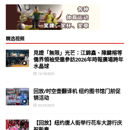
精选视频
見證「無限」光芒：江錦鑫、陳鍵榕等
僑界領袖受邀參訪2026年時報廣場跨年
水晶球
12/18/2025
回放/时空壶翻译机 纽约图书馆门前促
销活动
02/24/2023
【回放】纽约唐人街举行花车大游行庆
祝新春