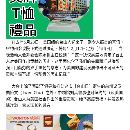
在去年5月28日，美国纽约台山人迎来了一则令人振奋的喜讯，
纽约州参议院正式通过决定，将每年2月12日定为［台山日］。当
晚活动大会筹委会陈永锦主任说到：＂这一决议高度地肯定了台山
人对美国作出贡献的历史，这里面包含了我们的先辈飘洋过海顽
强，用勤劳的双手坚韧的意志，为美国的建设发展作出不可磨灭的
贡献。谱写成一份珍贵的历史记载＂
大会上除了表彰了倡导和推动这次［台山日］诞生的前州议员
曲怡文（ Iwen Chu）之外，中领馆刘兵领事也对纽约的（及美国
的）台山人为美国社会作出的重要贡献，绐予高度赞扬，并发表热
情洋溢，意义深长的感言。