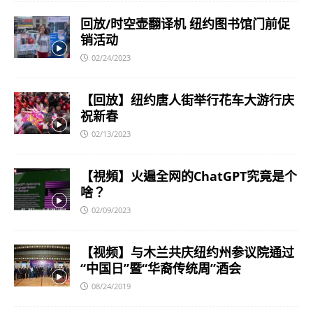
回放/时空壶翻译机 纽约图书馆门前促
销活动
02/24/2023
【回放】纽约唐人街举行花车大游行庆
祝新春
02/13/2023
【視頻】火遍全网的ChatGPT究竟是个
啥？
02/09/2023
【视频】与木兰共庆纽约州参议院通过
“中国日”暨“华裔传统周”酒会
08/24/2019