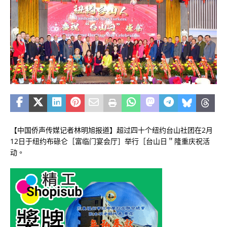
【中国侨声传媒记者林明旭报道】超过四十个纽约台山社团在2月
12日于纽约布碌仑［富临门宴会厅］举行［台山日＂隆重庆祝活
动。