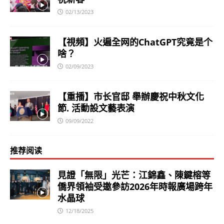
02/13/2023
【視頻】火遍全网的ChatGPT究竟是个
啥？
02/09/2023
【重播】市长官邸 舉辦慶祝中秋文化
節. 活動設文藝表演
09/09/2022
推荐阅读
見證「無限」光芒：江錦鑫、陳鍵榕等
僑界領袖受邀參訪2026年時報廣場跨年
水晶球
12/18/2025