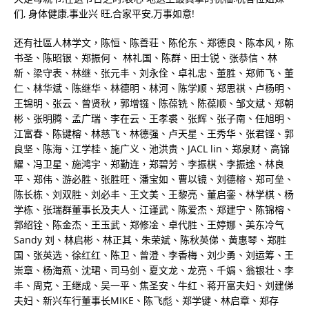
们, 身体健康,事业兴 旺,合家平安,万事如意!
还有社區人林学文，陈恒、陈善荘、陈伦东、郑德良、陈本风，陈
书圣、陈昭银、郑振何、 林礼国、陈群、田士锐、张恭信、林
新、梁守表、林继、张元丰、刘永佺、卓礼忠、董胜、郑师飞、董
仁、林华斌、陈继华、林德明、林河、陈学顺、郑思祺、卢杨明、
王锦明、张云、曾贤秋，郭增镪、陈葆铣、陈葆顺、邹文斌、郑朝
彬、张明腾、孟广瑞、李在云、王孝裘、张辉、张子南、任旭明、
江富春、陈键榕、林慈飞、林德强、卢天星、王秀华、张君铿、郭
良坚、陈海、江学桂、施广义、池洪贵、JACL lin、郑泉财、高锦
耀、冯卫星、施鸿宇、郑勤连，郑碧芳、李振棋、李振途、林良
平、郑伟、游必胜、张胜旺、潘宝如、曹以镜、刘德榕、郑可垒、
陈长栋、刘双胜、刘必丰、王文美、王黎亮、董启銮、林学棋、杨
学栋、张瑞群董事长及夫人、江谨武、陈爱杰、郑建宁、陈锦榕、
郭绍铨、陈金杰、王玉武、郑修凎、卓代胜、王婷娜、美东冷气
Sandy 刘、林启彬、林正其、朱荣斌、陈秋英俤、黄惠琴、郑胜
国、张英选、徐红红、陈卫、曾澄、李香梅、刘少勇、刘运筹、王
崇章、杨海燕、沈珺、司马剑、夏文龙、龙亮、千娟、翁银壮、李
丰、周克、王继成、吴一平、焦圣安、牛红、蒋开富夫妇、刘建俤
夫妇、新兴车行董事长MIKE、陈飞彪、郑学键、林启章、郑存