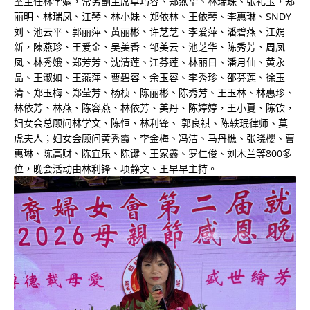
室主任林学娟，常务副主席卓巧容、郑燕华、林瑞珠、张礼玉，郑
丽明、林瑞凤、江琴、林小妹、郑依林、王依琴、李惠琳、SNDY
刘、池云平、郭丽萍、黄丽彬、许芝芝、李爱萍、潘碧燕、江娟
新，陳燕珍、王爱金、吴美香、邹美云、池芝华、陈秀芳、周凤
凤、林秀娥、郑芳芳、沈清莲、江芬莲、林丽日、潘月仙、黄永
晶、王淑如、王燕萍、曹碧容、余玉容、李秀珍、邵芬莲、徐玉
清、郑玉梅、郑莹芳、杨桢、陈丽彬、陈秀芳、王玉林、林惠珍、
林依芳、林燕、陈容燕、林依芳、美丹、陈婷婷，王小夏、陈钦，
妇女会总顾问林学文、陈恒、林利锋、 郭良祺、陈轶珉律师、莫
虎夫人；妇女会顾问黄秀霞、李金梅、冯洁、马丹樵、张晓樱、曹
惠琳、陈高财、陈宜乐、陈键、王家鑫、罗仁俊、刘木兰等800多
位，晚会活动由林利锋、项静文、王早早主持。