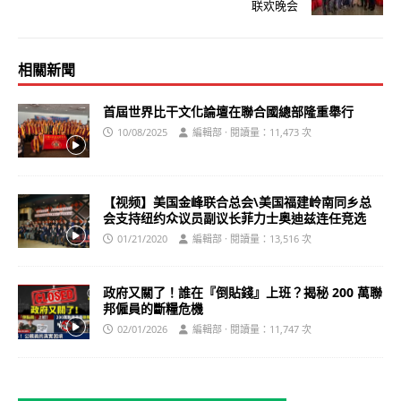
联欢晚会
相關新聞
首屆世界比干文化論壇在聯合國總部隆重舉行
10/08/2025
編輯部 · 閱讀量：11,473 次
【视频】美国金峰联合总会\美国福建岭南同乡总
会支持纽约众议员副议长菲力士奥迪兹连任竞选
01/21/2020
編輯部 · 閱讀量：13,516 次
政府又關了！誰在『倒貼錢』上班？揭秘 200 萬聯
邦僱員的斷糧危機
02/01/2026
編輯部 · 閱讀量：11,747 次