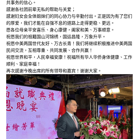
共事务的信心。
感谢各社团前辈无私的帮助与关爱；
感谢妇女会全体姐妹们的同心协力与辛勤付出。正是因为有了您们
的厚爱，我们才能在自强不息的道路上走得更稳、更远。
愿各位母亲平安喜乐、身心康健，阖家和美、万事顺意。
祝愿我们的祖籍国山河锦绣，国运昌隆，万象升平。
祝愿中美两国世代友好、万古长青！我们将继续积极推进中美两国
民间交流，互相尊重、共同发展、合作共赢！
祝愿世界和平，人民幸福安康！祝福所有华人华侨身体健康、工作
顺利、家庭幸福！
再次感谢今晚出席的所有领导和嘉宾！谢谢大家。