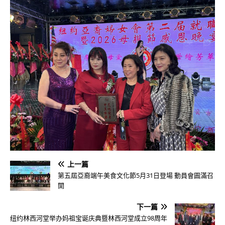
上一篇
第五屆亞裔端午美食文化節5月31日登場 動員會圓滿召
開
下一篇
纽约林西河堂举办妈祖宝诞庆典暨林西河堂成立98周年