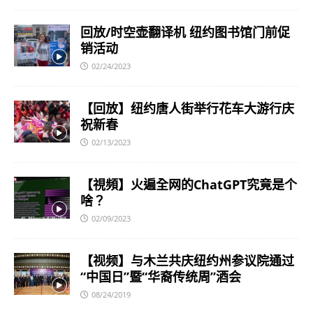
回放/时空壶翻译机 纽约图书馆门前促
销活动
02/24/2023
【回放】纽约唐人街举行花车大游行庆
祝新春
02/13/2023
【視頻】火遍全网的ChatGPT究竟是个
啥？
02/09/2023
【视频】与木兰共庆纽约州参议院通过
“中国日”暨“华裔传统周”酒会
08/24/2019