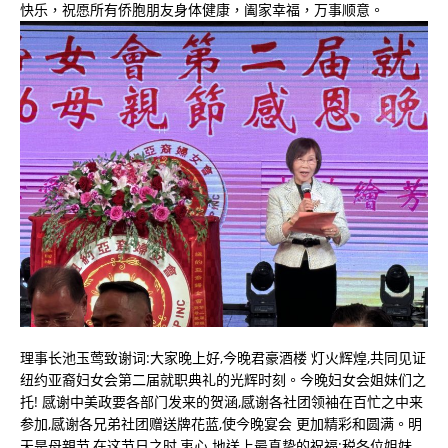
快乐，祝愿所有侨胞朋友身体健康，阖家幸福，万事顺意。
理事长池玉莺致谢词:大家晚上好,今晚君豪酒楼 灯火辉煌,共同见证
纽约亚裔妇女会第二届就职典礼的光辉时刻。今晚妇女会姐妹们之
托! 感谢中美政要各部门发来的贺涵,感谢各社团领袖在百忙之中来
参加,感谢各兄弟社团赠送牌花蓝,使今晚宴会 更加精彩和圆满。明
天是母親节,在这节日之时,衷心 地送上最真挚的祝福:税各位姐妹