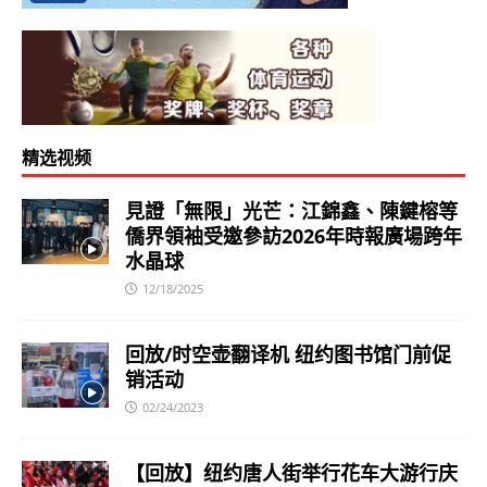
精选视频
見證「無限」光芒：江錦鑫、陳鍵榕等
僑界領袖受邀參訪2026年時報廣場跨年
水晶球
12/18/2025
回放/时空壶翻译机 纽约图书馆门前促
销活动
02/24/2023
【回放】纽约唐人街举行花车大游行庆