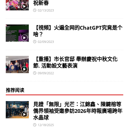
祝新春
02/13/2023
【視頻】火遍全网的ChatGPT究竟是个
啥？
02/09/2023
【重播】市长官邸 舉辦慶祝中秋文化
節. 活動設文藝表演
09/09/2022
推荐阅读
見證「無限」光芒：江錦鑫、陳鍵榕等
僑界領袖受邀參訪2026年時報廣場跨年
水晶球
12/18/2025