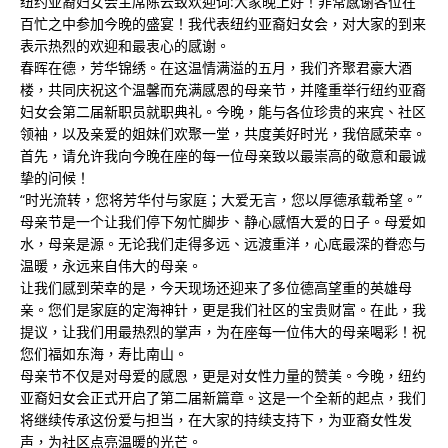
纽约亚裔妇女会主席陈云致欢迎词:大家晚上好！非常感谢各位在
百忙之中参加今晚的盛宴！我代表纽约亚裔妇女会，对大家的到来
表示热烈的欢迎和最衷心的感谢。
春晖在德，芳华锦绣。在这温情满溢的五月，我们齐聚君豪大酒
楼，共同庆祝这个温馨而充满感恩的母亲节，并隆重举行纽约亚裔
妇女会第二届新职员就职典礼。今晚，能与各位珍贵的来宾、社区
领袖，以及亲爱的姐妹们欢聚一堂，共度美好时光，我倍感荣幸。
首先，请允许我向今晚在座的每一位母亲致以最崇高的敬意和最诚
挚的问候！
“时光流转，您将芳华付与家庭；大爱无言，您以厚德承载希望。”
母亲节是一个让我们停下匆忙脚步、静心感悟大爱的日子。母爱如
水，母亲是源。无论我们走得多远、远渡重洋，心底最深的眷恋与
温暖，永远来自伟大的母亲。
让我们感到荣幸的是，今天现场还迎来了多位德高望重的英雄母
亲。您们是家庭的定海神针，更是我们社区的宝贵财富。在此，我
提议，让我们用最热烈的掌声，为在座每一位伟大的母亲喝彩！祝
您们福如东海，寿比南山。
母亲节不仅是对母爱的感恩，更是对女性力量的赞美。今晚，纽约
亚裔妇女会正式开启了第二届新篇章。这是一个全新的起点，我们
将继续传承这份爱与担当，在大家的持续支持下，为亚裔女性发
声，为社区点亮温暖的光芒。