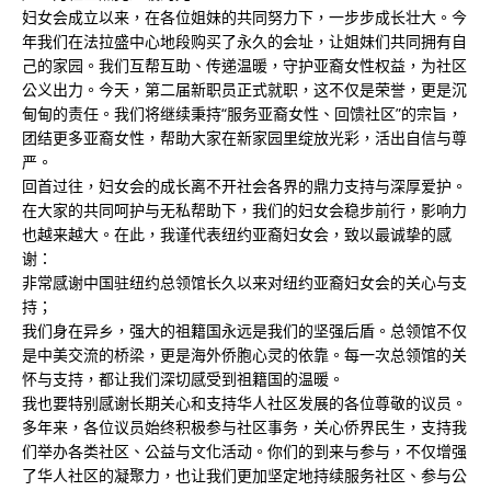
妇女会成立以来，在各位姐妹的共同努力下，一步步成长壮大。今
年我们在法拉盛中心地段购买了永久的会址，让姐妹们共同拥有自
己的家园。我们互帮互助、传递温暖，守护亚裔女性权益，为社区
公义出力。今天，第二届新职员正式就职，这不仅是荣誉，更是沉
甸甸的责任。我们将继续秉持“服务亚裔女性、回馈社区”的宗旨，
团结更多亚裔女性，帮助大家在新家园里绽放光彩，活出自信与尊
严。
回首过往，妇女会的成长离不开社会各界的鼎力支持与深厚爱护。
在大家的共同呵护与无私帮助下，我们的妇女会稳步前行，影响力
也越来越大。在此，我谨代表纽约亚裔妇女会，致以最诚挚的感
谢：
非常感谢中国驻纽约总领馆长久以来对纽约亚裔妇女会的关心与支
持；
我们身在异乡，强大的祖籍国永远是我们的坚强后盾。总领馆不仅
是中美交流的桥梁，更是海外侨胞心灵的依靠。每一次总领馆的关
怀与支持，都让我们深切感受到祖籍国的温暖。
我也要特别感谢长期关心和支持华人社区发展的各位尊敬的议员。
多年来，各位议员始终积极参与社区事务，关心侨界民生，支持我
们举办各类社区、公益与文化活动。你们的到来与参与，不仅增强
了华人社区的凝聚力，也让我们更加坚定地持续服务社区、参与公