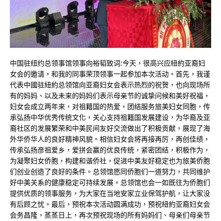
中国驻纽约总领事馆领事向裕韬致词:今天，很高兴应紐約亚裔妇
女会的邀请，和我的同事荣顶领事一起参加本次活动。首先，我谨
代表中國驻紐約总领馆向亚裔妇女会表示热烈的祝贺，也向现场所
有的妈妈、以及未来的妈妈们表示母亲节的诚挚问候和美好祝福，
妇女会成立两年来，对祖籍国的热爱，团结服务旅美妇女同胞，传
承弘扬中华优秀传统文化，关心支持祖籍国发展建设，为华裔及亚
裔社区的发展繁荣和中美民间友好交流做出了积极贡献，展现了海
外华侨华人的良好精神风貌。相信妇女会将再接再厉，再创佳绩，
传承弘扬彦祖爱乡，爱拼会赢的优良传统，紧密团结，积极作为，
为凝聚妇女侨胞，构建和谐侨社，促进中美友好稳定也为旅美侨胞
们创业创造了良好的条件。总领馆愿同侨胞们一道努力，共同维护
好中美关系的健康稳定可持续发展。总领馆也会一如既往为侨胞们
提供优质的领事服务，为大家在当地安家立业保驾护航，让大家没
有后顾之忧。最后，预祝本次活动圆满成功，预祝紐約亚裔妇女会
会务昌隆，蒸蒸日上，再次预祝现场的所有妈妈们、母亲们母亲节