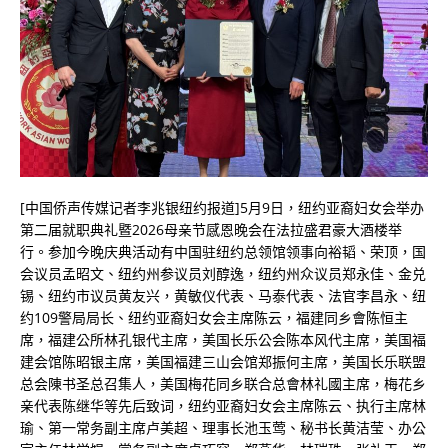
[中国侨声传媒记者李兆银纽约报道]5月9日，纽约亚裔妇女会举办
第二届就职典礼暨2026母亲节感恩晚会在法拉盛君豪大酒楼举
行。参加今晚庆典活动有中国驻纽约总领馆领事向裕韬、荣顶，国
会议员孟昭文、纽约州参议员刘醇逸，纽约州众议员郑永佳、金兑
锡、纽约市议员黄友兴，黄敏仪代表、马泰代表、法官李昌永、纽
约109警局局长、纽约亚裔妇女会主席陈云，福建同乡會陈恒主
席，福建公所林孔银代主席，美国长乐公会陈本风代主席，美国福
建会馆陈昭银主席，美国福建三山会馆郑振何主席，美国长乐联盟
总会陳书圣总召集人，美国梅花同乡联合总會林礼國主席，梅花乡
亲代表陈继华等先后致词，纽约亚裔妇女会主席陈云、执行主席林
瑜、第一常务副主席卢美超、理事长池玉莺、秘书长黄洁莹、办公