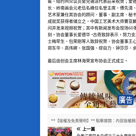
匾，纽约州众议员金兑锡派代表前来祝贺；爱德
长、岭南画会元老伍名峰任名誉主席，傅先清
艺术家兼任其协会的顾问、董事、副主席、秘
成就奖获得者储立之，中国工艺美术大师曹亚
问并发来视频祝贺；其中有新闻发布会现场60
刻。协会董事长爱德华 •古奇致辞表示，努力
士梅荦生、包荣刚等人致辞祝贺，协会董事王心仁
郑东华、高伟卿、张国强、缪自力、钟莎莎、
最后由创会主席林海荣宣布协会正式成立。
**【版權及免責聲明】** 點擊展開：內容版
上一篇
全美江西同乡会成立三十九周年庆