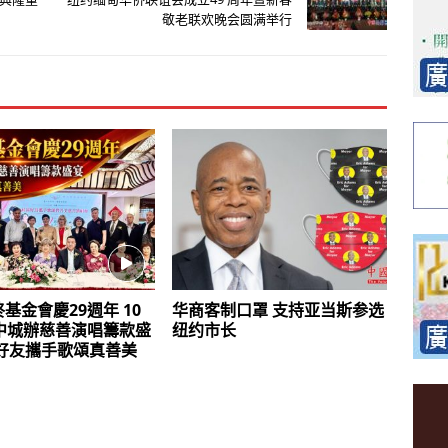
敬老联欢晚会圆满举行
基金會慶29週年 10
华商客制口罩 支持亚当斯参选
日中城辦慈善演唱籌款盛
纽约市长
區好友攜手歌頌真善美