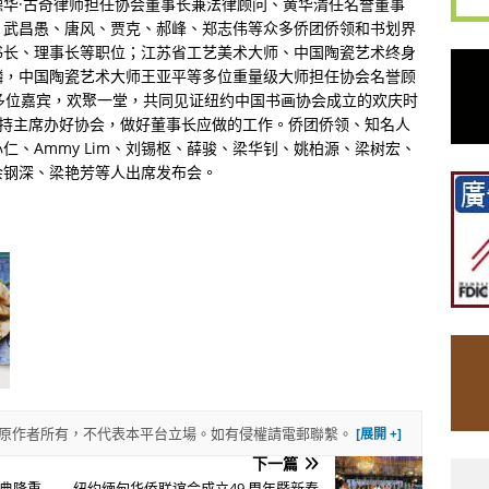
华·古奇律师担任协会董事长兼法律顾问、黄华清任名誉董事
、武昌愚、唐风、贾克、郝峰、郑志伟等众多侨团侨领和书划界
书长、理事长等职位；江苏省工艺美术大师、中国陶瓷艺术终身
麟，中国陶瓷艺术大师王亚平等多位重量级大师担任协会名誉顾
多位嘉宾，欢聚一堂，共同见证纽约中国书画协会成立的欢庆时
支持主席办好协会，做好董事长应做的工作。侨团侨领、知名人
、Ammy Lim、刘锡枢、薛骏、梁华钊、姚柏源、梁树宏、
余钢深、梁艳芳等人出席发布会。
權歸原作者所有，不代表本平台立場。如有侵權請電郵聯繫。
下一篇
典隆重
纽约缅甸华侨联谊会成立49 周年暨新春