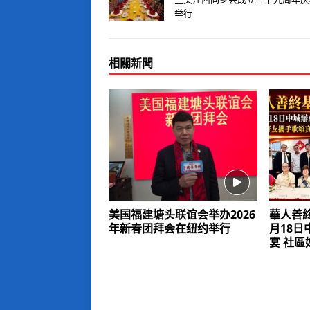
举行
相關新聞
美国福建塘头联谊会举办2026
華人善終
年新春团拜会在纽约举行
月18
宴 社