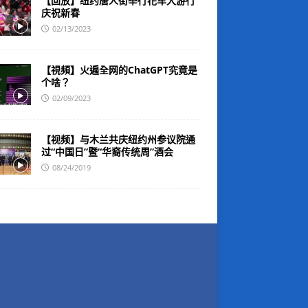
【回放】纽约唐人街举行花车大游行
庆祝新春
02/13/2023
【視頻】火遍全网的ChatGPT究竟是
个啥？
02/09/2023
【视频】与木兰共庆纽约州参议院通
过“中国日”暨“华裔传统周”酒会
08/24/2019