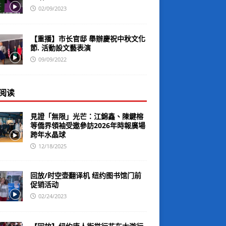
02/09/2023
【重播】市长官邸 舉辦慶祝中秋文化
節. 活動設文藝表演
09/09/2022
阅读
見證「無限」光芒：江錦鑫、陳鍵榕
等僑界領袖受邀參訪2026年時報廣場
跨年水晶球
12/18/2025
回放/时空壶翻译机 纽约图书馆门前
促销活动
02/24/2023