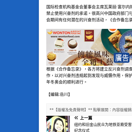
国际检查机构基金会董事会主席瓦莱丽·富尔内
禁止使用兴奋剂的承诺。很高兴中国政府部门与
会期间有任何潜在的兴奋剂活动，《合作备忘
根据《合作备忘录》，各方将建立反兴奋剂调
作，以对兴奋剂违规起到发现与威慑作用，保护
年冬奥会的顺利进行。
【编辑:岳川】
**【版權及免責聲明】** 點擊展開：內容版
上一篇
纽约和旧金山民众为地铁亚裔受害
纪念仪式