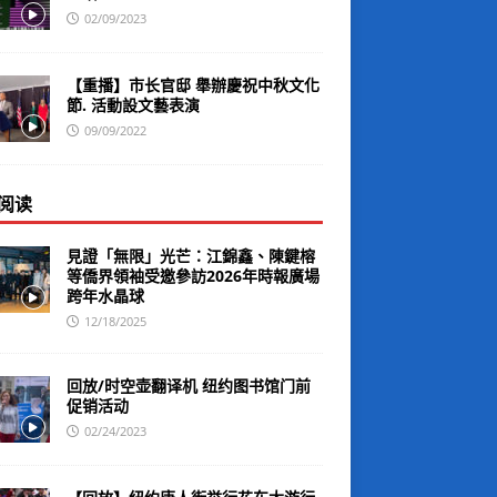
02/09/2023
【重播】市长官邸 舉辦慶祝中秋文化
節. 活動設文藝表演
09/09/2022
阅读
見證「無限」光芒：江錦鑫、陳鍵榕
等僑界領袖受邀參訪2026年時報廣場
跨年水晶球
12/18/2025
回放/时空壶翻译机 纽约图书馆门前
促销活动
02/24/2023