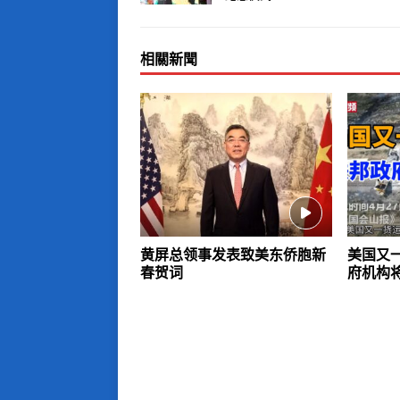
相關新聞
黄屏总领事发表致美东侨胞新
美国又
春贺词
府机构