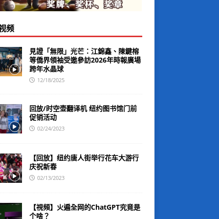
视频
見證「無限」光芒：江錦鑫、陳鍵榕
等僑界領袖受邀參訪2026年時報廣場
跨年水晶球
12/18/2025
回放/时空壶翻译机 纽约图书馆门前
促销活动
02/24/2023
【回放】纽约唐人街举行花车大游行
庆祝新春
02/13/2023
【視頻】火遍全网的ChatGPT究竟是
个啥？