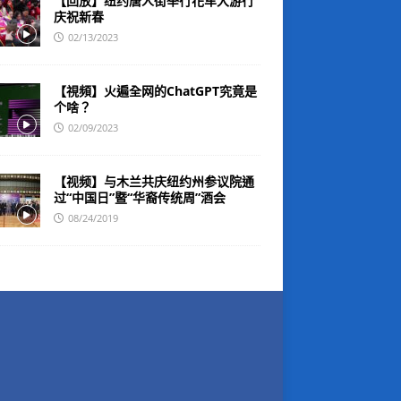
【回放】纽约唐人街举行花车大游行
庆祝新春
02/13/2023
【視頻】火遍全网的ChatGPT究竟是
个啥？
02/09/2023
【视频】与木兰共庆纽约州参议院通
过“中国日”暨“华裔传统周”酒会
08/24/2019