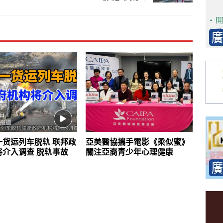
一货运列车脱轨 联邦政
亞美醫協攜手電影《柔似蜜》
将介入调查 脱轨事故
關注亞裔青少年心理健康