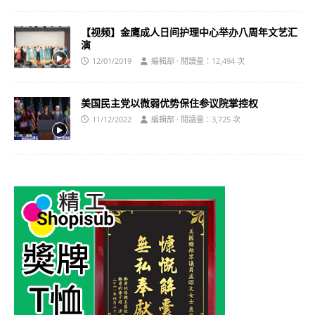
【视频】金鹰成人日间护理中心举办八周年文艺汇
演
12/01/2019
編輯部 · 閱讀量：12,494 次
美国民主党以微弱优势保住参议院掌控权
11/12/2022
編輯部 · 閱讀量：3,725 次