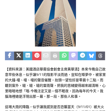
【資料來源：
美國酒店華裔協會創會主席
黃華清】本來今晚自己故
意早些休息，似乎讓9/11的陰影平淡而過，豈知在睡夢中，被家里
的大鐘-噹、噹、噹的聲音催醒，抬頭一望恰好是零晨十二點，而
聽到窗外，噠、噠、噠的雷雨聲，把我的思緒變得越來越清晰，心
里暗暗地想「哦-今晚注定又是－個不眠夜，因為每年的今天，我
腦海裡總是浮現出那－幕，那－段，那些人和事。
這埸大雨的降臨，似乎讓我感到是否恐襲當天（9/11/01）被大火