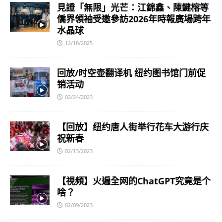
見證「無限」光芒：江錦鑫、陳鍵榕等
僑界領袖受邀參訪2026年時報廣場跨年
水晶球
12/18/2025
回放/时空壶翻译机 纽约图书馆门前促
销活动
02/24/2023
【回放】纽约唐人街举行花车大游行庆
祝新春
02/13/2023
【視頻】火遍全网的ChatGPT究竟是个
啥？
02/09/2023