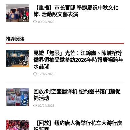
【重播】市长官邸 舉辦慶祝中秋文化
節. 活動設文藝表演
09/09/2022
推荐阅读
見證「無限」光芒：江錦鑫、陳鍵榕等
僑界領袖受邀參訪2026年時報廣場跨年
水晶球
12/18/2025
回放/时空壶翻译机 纽约图书馆门前促
销活动
02/24/2023
【回放】纽约唐人街举行花车大游行庆
祝新春