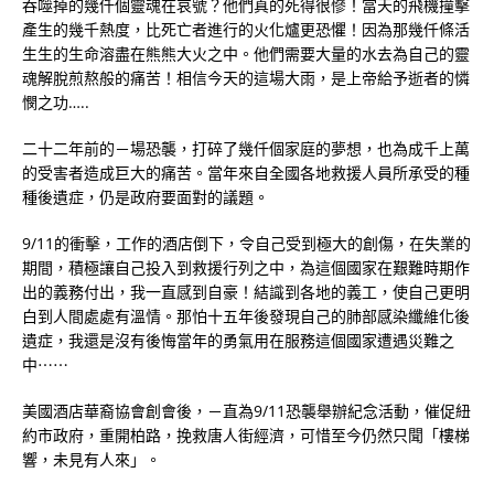
吞噬掉的幾仟個靈魂在哀號？他們真的死得很慘！當天的飛機撞擊
產生的幾千熱度，比死亡者進行的火化爐更恐懼！因為那幾仟條活
生生的生命溶盡在熊熊大火之中。他們需要大量的水去為自己的靈
魂解脫煎熬般的痛苦！相信今天的這場大雨，是上帝給予逝者的憐
憫之功…..
二十二年前的－場恐襲，打碎了幾仟個家庭的夢想，也為成千上萬
的受害者造成巨大的痛苦。當年來自全國各地救援人員所承受的種
種後遺症，仍是政府要面對的議題。
9/11的衝擊，工作的酒店倒下，令自己受到極大的創傷，在失業的
期間，積極讓自己投入到救援行列之中，為這個國家在艱難時期作
出的義務付出，我一直感到自豪！結識到各地的義工，使自己更明
白到人間處處有溫情。那怕十五年後發現自己的肺部感染纖維化後
遺症，我還是沒有後悔當年的勇氣用在服務這個國家遭遇災難之
中⋯⋯
美國酒店華裔協會創會後，－直為9/11恐襲舉辦紀念活動，催促紐
約市政府，重開柏路，挽救唐人街經濟，可惜至今仍然只聞「樓梯
響，未見有人來」。