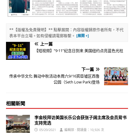
**【版權及免責聲明】** 點擊展開：內容版權歸原作者所有，不代
表本平台立場。如有侵權請電郵聯繫。
上一篇
【短视频】“9·11”纪念日到来 美国纽约点亮蓝色光柱
下一篇
传承中华文化 舞动中秋活动本周六9/16宾臣墟区西鲁
公园（Seth Low Park)登场
相關新聞
李金枝拜访美国长乐公会获张子阔主席及会员背书
支持竞选
05/20/2021
編輯部 · 閱讀量：10,926 次