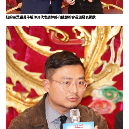
紐約州眾議員牛毓琳派代表趙婷婷向陳鍵榕會長頒發表揚狀