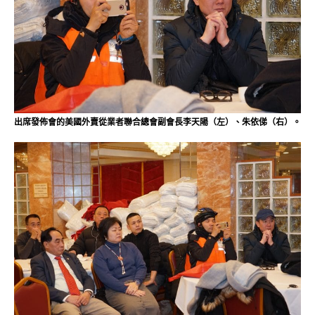
出席發佈會的美國外賣從業者聯合總會副會長李天陽（左）、朱依俤（右）。