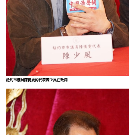
紐約市議員陳倩雯的代表陳少風在致詞