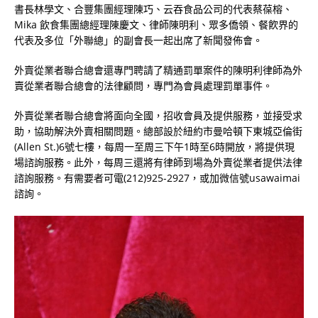
書長林學文、合豐集團經理陳巧、云吞食品公司的代表蔡葆榕、
Mika 飲食集團總經理陳慶文、律師陳明利、眾多僑領、餐飮界的
代表及多位「外聯總」的副會長一起出席了新聞發佈會。
外賣從業者聯合總會還專門聘請了精通罰單案件的陳明利律師為外
賣從業者聯合總會的法律顧問，專門為會員處理罰單事件。
外賣從業者聯合總會將面向全國，招收會員及提供服務，並接受求
助，協助解決外賣相關問題。總部設於紐約市曼哈頓下東城亞倫街
(Allen St.)6號七樓，每周一至周三下午1時至6時開放，將提供現
場諮詢服務。此外，每周三還將有律師到場為外賣從業者提供法律
諮詢服務。有需要者可電(212)925-2927，或加微信號usawaimai
諮詢。