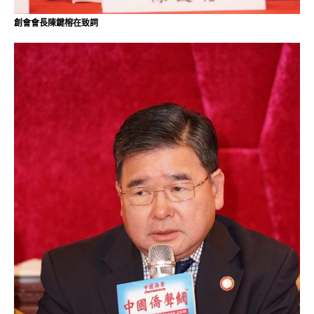
創會會長陳鍵榕在致詞