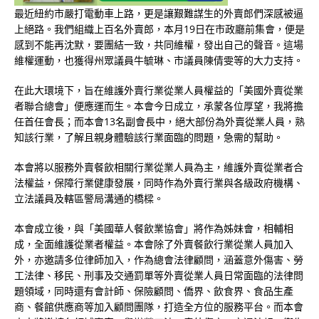
最近紐約市嚴打電動車上路，更是讓艱難謀生的外賣郎們深感被逼
上絕路。我們組織上百名外賣郎，本月19日在市政廳前集會，便是
感到不能再沈默，要團結一致，共同維權，發出自己的聲音。這場
維權運動，也獲得州眾議員牛毓琳、市議員陳倩雯等的大力支持。
在此大環境下，旨在維護外賣行業從業人員權益的「美國外賣從業
者聯合總會」便應運而生。本會今日成立，承蒙各位厚望，我將擔
任首任會長；而本會13名副會長中，絕大部份為外賣從業人員，熟
知該行業，了解且親身體驗該行業面臨的問題，急需的幫助。
本會將以服務外賣餐飲相關行業從業人員為主，維護外賣從業者合
法權益，保障行業健康發展，同時作為外賣行業與各級政府機構、
立法議員及轄區警局溝通的橋樑。
本會成立後，與「美國華人餐飲業協會」將作為姊妹會，相輔相
成，全面維護從業者權益。本會除了外賣餐飲行業從業人員加入
外，亦邀請多位律師加入，作為總會法律顧問，涵蓋意外傷害、勞
工法律、移民、刑事及交通罰單等外賣從業人員日常面臨的法律問
題領域，同時還有會計師、保險顧問、僑界、飲食界、食品生產
商、餐館供應商等加入顧問團隊，打造全方位的服務平台。而本會