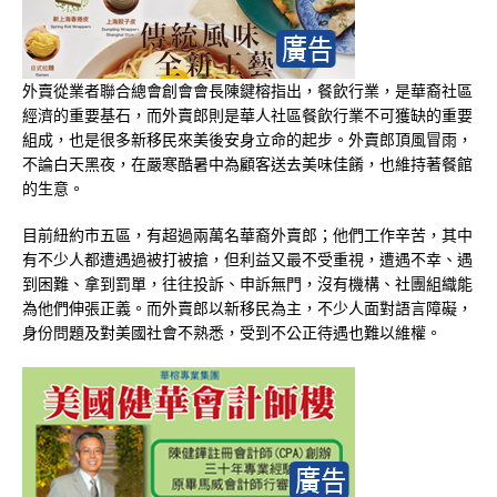
外賣從業者聯合總會創會會長陳鍵榕指出，餐飲行業，是華裔社區
經濟的重要基石，而外賣郎則是華人社區餐飲行業不可獲缺的重要
組成，也是很多新移民來美後安身立命的起步。外賣郎頂風冒雨，
不論白天黑夜，在嚴寒酷暑中為顧客送去美味佳餚，也維持著餐館
的生意。
目前紐約市五區，有超過兩萬名華裔外賣郎；他們工作辛苦，其中
有不少人都遭遇過被打被搶，但利益又最不受重視，遭遇不幸、遇
到困難、拿到罰單，往往投訴、申訴無門，沒有機構、社團組織能
為他們伸張正義。而外賣郎以新移民為主，不少人面對語言障礙，
身份問題及對美國社會不熟悉，受到不公正待遇也難以維權。