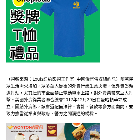
（視頻來源：Louis紐約影視工作室 中國僑聲傳媒紐約訊）隨著民
眾生活需求增加，眾多華人從事的外賣行業生意火爆，但外賣郎頻
遭打劫，尤其紐約市全面禁止電動單車上路，對外賣業帶來巨大打
擊。美國外賣從業者聯合總會2017年12月29日在曼哈頓華埠成
立，團結外賣郎，該會還配備法律、會計、餐飲等多方面顧問，並
致力擔當從業者與政府、警方之間溝通的橋樑。