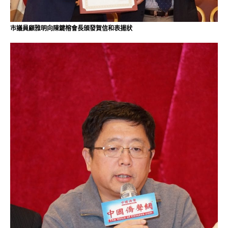
市議員顧雅明向陳鍵榕會長頒發賀信和表揚狀