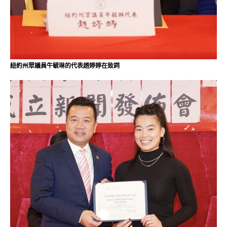
紐約州眾議員牛毓琳的代表趙婷婷在致詞