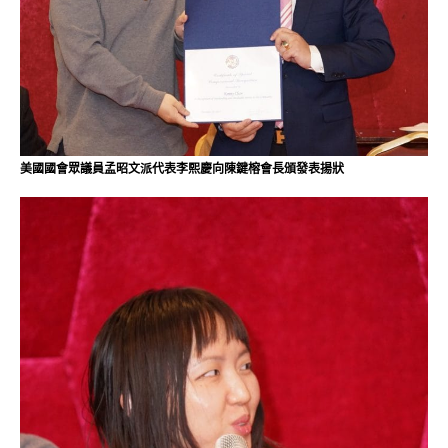
美國國會眾議員孟昭文派代表李熙慶向陳鍵榕會長頒發表揚狀