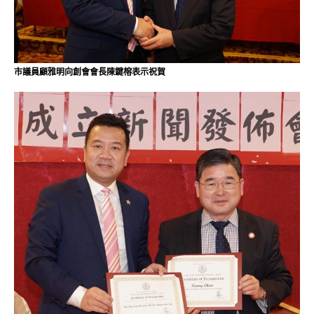
市議員顧雅明向創會會長陳鍵榕表示祝賀