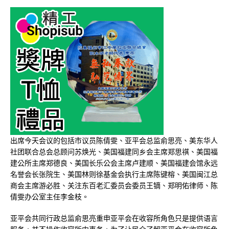
出席今天会议的包括市议员陈倩雯、亚平会总监俞思亮、美东华人
社团联合总会总顾问苏焕光、美国福建同乡会主席郑思祺、美国福
建公所主席郑德良、美国长乐公会主席卢建顺、美国福建会馆永远
名誉会长张院生、美国林则徐基金会执行主席陈键榕、美国闽江总
商会主席游必胜、关注东百老汇委员会委员王镝、郑明佑律师、陈
倩雯办公室主任李金枝。
亚平会共同行政总监俞思亮重申亚平会在收容所角色只是提供语言