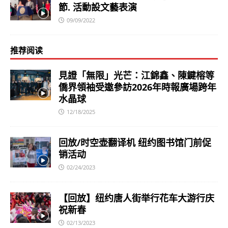
節. 活動設文藝表演
09/09/2022
推荐阅读
見證「無限」光芒：江錦鑫、陳鍵榕等
僑界領袖受邀參訪2026年時報廣場跨年
水晶球
12/18/2025
回放/时空壶翻译机 纽约图书馆门前促
销活动
02/24/2023
【回放】纽约唐人街举行花车大游行庆
祝新春
02/13/2023