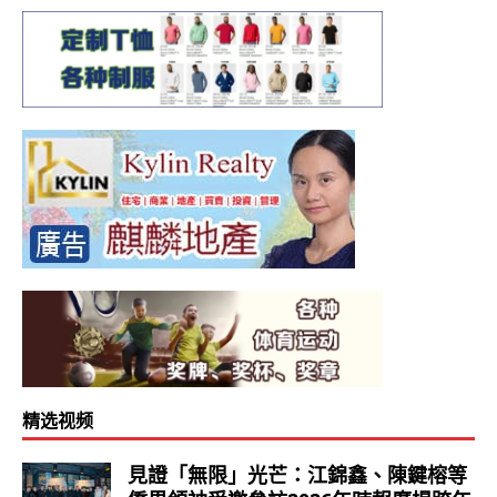
精选视频
見證「無限」光芒：江錦鑫、陳鍵榕等