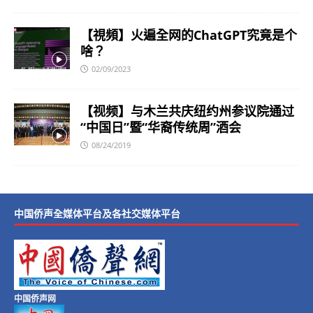
【視頻】火遍全网的ChatGPT究竟是个
啥？
02/09/2023
【视频】与木兰共庆纽约州参议院通过
“中国日”暨“华裔传统周”酒会
08/24/2019
中国侨声全媒体平台及各社交媒体平台
中国侨声网