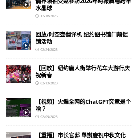
僑界領袖受邀參訪2026年時報廣場跨年
水晶球
12/18/2025
回放/时空壶翻译机 纽约图书馆门前促
销活动
02/24/2023
【回放】纽约唐人街举行花车大游行庆
祝新春
02/13/2023
【視頻】火遍全网的ChatGPT究竟是个
啥？
02/09/2023
【重播】市长官邸 舉辦慶祝中秋文化