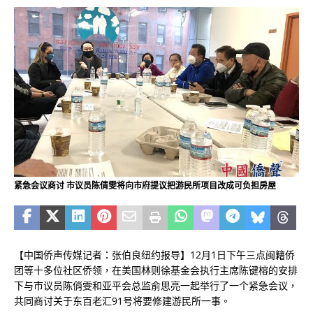
紧急会议商讨 市议员陈倩雯将向市府提议把游民所项目改成可负担房屋
【中国侨声传媒记者：张伯良纽约报导】12月1日下午三点闽籍侨
团等十多位社区侨领，在美国林则徐基金会执行主席陈键榕的安排
下与市议员陈俏雯和亚平会总监俞思亮一起举行了一个紧急会议，
共同商讨关于东百老汇91号将要修建游民所一事。