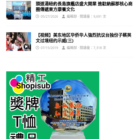
頭道湯紐約長島旗艦店盛大開業 進駐納蘇郡核心商
圈傳遞東方康養文化
05/27/2026
編輯部 · 閱讀量：9,691 次
【视频】美东地区华侨华人強烈抗议台独份子蔡英
文过境纽约示威(三)
07/15/2019
編輯部 · 閱讀量：7,318 次