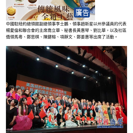
中國駐紐約總領館副總領事李士鵬、領事趙新星以州參議員的代表
楊愛倫和聯合會的主席喬立華、秘書長黃惠琴、劉比華，以及社區
僑領馬粵、鄭思棋、陳鍵榕、項靜文、鄭姜惠等出席了活動。