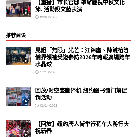
【重播】市长官邸 舉辦慶祝中秋文化
節. 活動設文藝表演
09/09/2022
推荐阅读
見證「無限」光芒：江錦鑫、陳鍵榕等
僑界領袖受邀參訪2026年時報廣場跨年
水晶球
12/18/2025
回放/时空壶翻译机 纽约图书馆门前促
销活动
02/24/2023
【回放】纽约唐人街举行花车大游行庆
祝新春