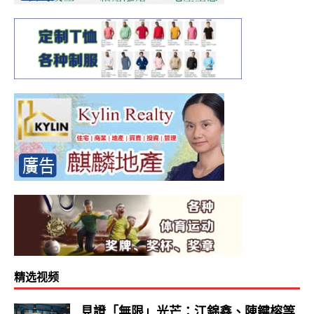
精选视频
見證「無限」光芒：江錦鑫、陳鍵榕等