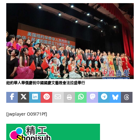
紐約華人華僑慶祝中國國慶文藝晚會法拉盛舉行
[jwplayer O09l71Pf]