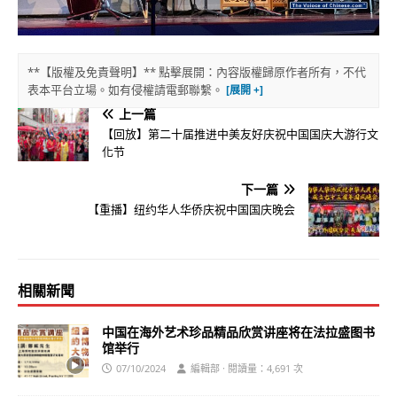
**【版權及免責聲明】** 點擊展開：內容版權歸原作者所有，不代
表本平台立場。如有侵權請電郵聯繫。
上一篇
【回放】第二十届推进中美友好庆祝中国国庆大游行文
化节
下一篇
【重播】纽约华人华侨庆祝中国国庆晚会
相關新聞
中国在海外艺术珍品精品欣赏讲座将在法拉盛图书
馆举行
07/10/2024
編輯部 · 閱讀量：4,691 次