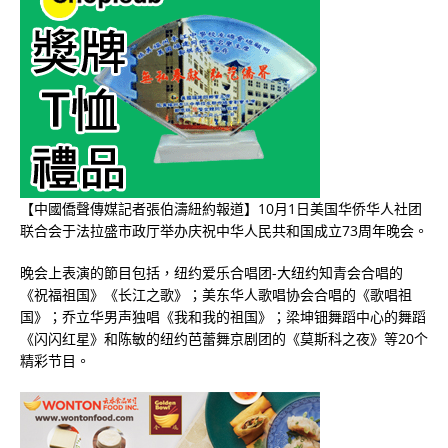
【中國僑聲傳媒記者張伯濤紐約報道】10月1日美国华侨华人社团
联合会于法拉盛市政厅举办庆祝中华人民共和国成立73周年晚会。
晚会上表演的節目包括，纽约爱乐合唱团-大纽约知青会合唱的
《祝福祖国》《长江之歌》；美东华人歌唱协会合唱的《歌唱祖
国》；乔立华男声独唱《我和我的祖国》；梁坤钿舞蹈中心的舞蹈
《闪闪红星》和陈敏的纽约芭蕾舞京剧团的《莫斯科之夜》等20个
精彩节目。