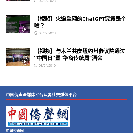
02/13/2023
【視頻】火遍全网的ChatGPT究竟是个
啥？
02/09/2023
【视频】与木兰共庆纽约州参议院通过
“中国日”暨“华裔传统周”酒会
08/24/2019
中国侨声全媒体平台及各社交媒体平台
中国侨声网