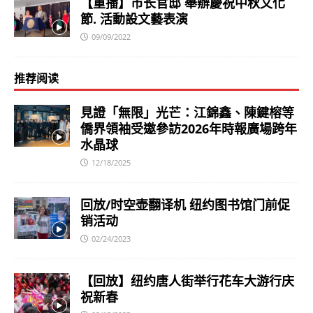
【重播】市长官邸 舉辦慶祝中秋文化
節. 活動設文藝表演
09/09/2022
推荐阅读
見證「無限」光芒：江錦鑫、陳鍵榕等
僑界領袖受邀參訪2026年時報廣場跨年
水晶球
12/18/2025
回放/时空壶翻译机 纽约图书馆门前促
销活动
02/24/2023
【回放】纽约唐人街举行花车大游行庆
祝新春