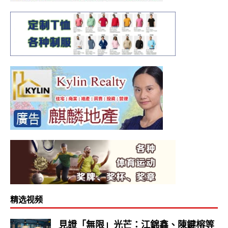
精选视频
見證「無限」光芒：江錦鑫、陳鍵榕等