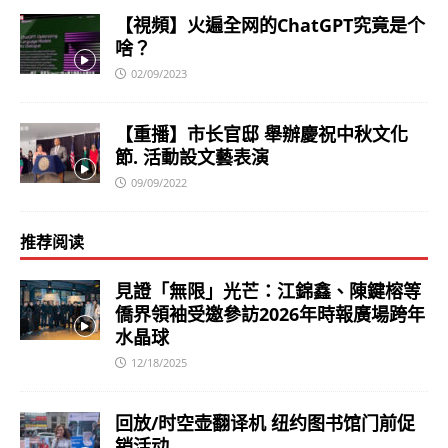
【視頻】火遍全网的ChatGPT究竟是个
啥？
02/09/2023
【重播】市长官邸 舉辦慶祝中秋文化
節. 活動設文藝表演
09/09/2022
推荐阅读
見證「無限」光芒：江錦鑫、陳鍵榕等
僑界領袖受邀參訪2026年時報廣場跨年
水晶球
12/18/2025
回放/时空壶翻译机 纽约图书馆门前促
销活动