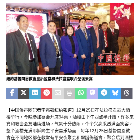
紐約基督閩恩教會皇后区堂和法拉盛堂联合圣诞爱宴
【中国侨声网記者李兆银纽约報道】
12月25日在法拉盛君豪大酒
楼举行，今晚参加宴会开席94桌。酒楼由下午四点半开始，许多来
宾和教会会友陆续进场，气氛十分热闹，个个兴高采烈满面笑容，
整个酒楼充满耶稣降生平安喜乐场面。每年12月25日基督閩恩教
會在不同地区都在教堂有平安夜聚会和聖誕佈道會，聚会后到酒楼