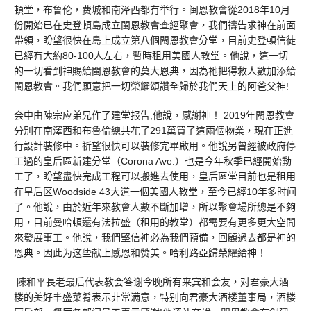
頓堂，布鲁伦，费城和南泽西都有举行。闽恩教會從2018年10月
份開始已在史登頓島成立閩恩教會查經聚會，我們禱告求神在前面
帶領，盼望很快在島上成立第八個閩恩教會分堂，目前史登頓信徒
已經有大約80-100人左右，暫時租用美國人教堂。他說，這一切
的一切看到神賜給閩恩教會的莫大恩典，因為祂把得救人數加添給
閩恩教會。我們願意把一切榮耀頌讚全歸於我們天上的阿爸父神!
会中由陳宗应弟兄作了建堂报告,他說，感謝神！ 2019年閩恩教會
分別在南澤西和布魯倫總共花了291萬買了這兩個物業，現在正進
行設計裝修中。祈望很快可以裝修完畢啟用。他說另曾經被政府停
工過的皇后區新建分堂（Corona Ave.）也是今年秋季已經開始動
工了，盼望盡快完成工程可以搬進去使用，皇后區堂目前也是租用
在皇后区Woodside 43大道一個美國人教堂，至今已經10年多时间
了。他說，由於近年來教會人數不斷加增，所以聚會場所總是不夠
用，目前曼哈頓還有法拉盛（租用的教堂）都需要有更多更大空間
來發展事工。他說，我們堅信神必為我們預備，回顧過去都是神的
恩典。因此为这些献上感恩和赞美。哈利路亞歸榮耀給神！
陳和平長老最后代表教会答谢今晚所有来宾和会友，对君豪大酒
楼的美好丰盛菜肴表示非常满意，特别向君豪大酒楼董事局，酒楼