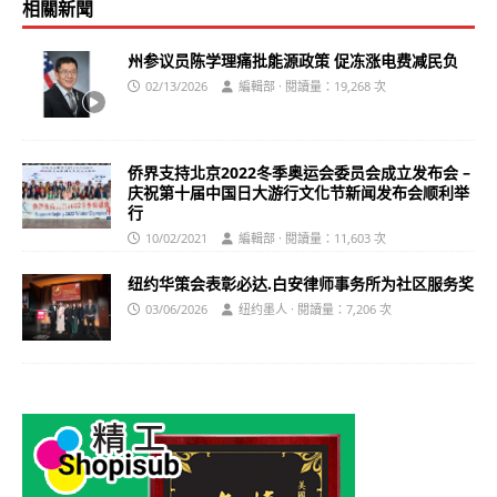
相關新聞
州参议员陈学理痛批能源政策 促冻涨电费减民负
02/13/2026
編輯部 · 閱讀量：19,268 次
侨界支持北京2022冬季奥运会委员会成立发布会 –
庆祝第十届中国日大游行文化节新闻发布会顺利举
行
10/02/2021
編輯部 · 閱讀量：11,603 次
纽约华策会表彰必达.白安律师事务所为社区服务奖
03/06/2026
纽约墨人 · 閱讀量：7,206 次