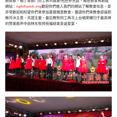
厨房部，餐厅各部门员工表示感谢!他还补充說，閩恩教會有創建
網站：
cgfchurch.org
歡迎你們進入我們的網站了解教會信息，並
非常歡迎和盼望你們來參加基督閩恩教會，邀請你們來教會認識耶
穌共沐主恩，共證主愛。最后教牧同工再次上台唱荣耀归于最高神
的赞美歌声中由林东牧师祝福结束圣诞爱宴。