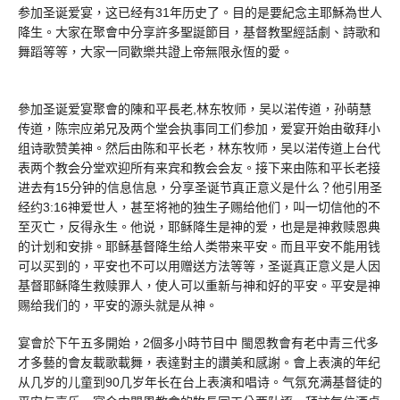
参加圣诞爱宴，这已经有31年历史了。目的是要紀念主耶穌為世人
降生。大家在聚會中分享許多聖誕節目，基督教聖經話劇、詩歌和
舞蹈等等，大家一同歡樂共證上帝無限永恆的愛。
參加圣诞爱宴聚會的陳和平長老,林东牧师，吴以渃传道，孙萌慧
传道，陈宗应弟兄及两个堂会执事同工们参加，爱宴开始由敬拜小
组诗歌赞美神。然后由陈和平长老，林东牧师，吴以渃传道上台代
表两个教会分堂欢迎所有来宾和教会会友。接下来由陈和平长老接
进去有15分钟的信息信息，分享圣诞节真正意义是什么？他引用圣
经约3:16神爱世人，甚至将祂的独生子赐给他们，叫一切信他的不
至灭亡，反得永生。他说，耶稣降生是神的爱，也是是神救赎恩典
的计划和安排。耶稣基督降生给人类带来平安。而且平安不能用钱
可以买到的，平安也不可以用赠送方法等等，圣诞真正意义是人因
基督耶稣降生救赎罪人，使人可以重新与神和好的平安。平安是神
赐给我们的，平安的源头就是从神。
宴會於下午五多開始，2個多小時节目中 閩恩教會有老中青三代多
才多藝的會友載歌載舞，表達對主的讚美和感謝。會上表演的年纪
从几岁的儿童到90几岁年长在台上表演和唱诗。气氛充满基督徒的