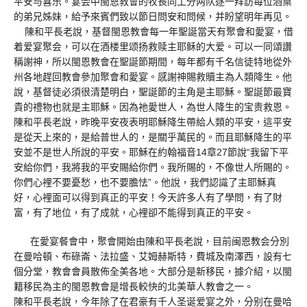
平安与喜乐。宴会中閩恩教會的牧長同工分两队逐一拜訪每位酒桌
的弟兄姊妹，給予來賓們致以節日問安和問候，并盼望明年再见。
陳和平長老說，基督閩恩教會每一年聖誕當天有聚會和愛宴，借
着爱宴聚会，可以在酒楼里颂扬救赎主耶稣的大爱。可以一同頌讚
稱謝神，所以閩恩教會在聖誕節期間，每年都有千名信徒特地從外
州各地趕回教會參加聚會和愛宴。感謝神賜救贖主為人類降生。他
說，基督徒必須很清楚明白，聖誕節的主角是主耶穌。聖誕節最寶
貴的禮物也就是主耶穌。因為祂愛世人，為世人降生的宝贵救恩。
陳和平長老說，昨晚平安夜表明耶穌降生帶給人類的平安，這平安
是從天上來的，是給普世人的，是關乎萬民的。而且耶穌降生的平
安並不是世人所說的平安。耶穌在約翰福音14章27節說“我留下平
安給你們，我將我的平安賜給你們。我所賜的，不像世人所賜的。
你們心裡不要憂愁，也不要膽怯”。他說，我們認識了主耶穌真
好，心裡面可以得到真正的平安！今天許多人有了學問，有了財
富，有了地位，有了成就，心裡卻不能得到真正的平安。
在愛宴餐會中，聚會開始由陳和平長老說，目前闽恩教会分別
在曼哈頓、布碌崙、法拉盛、艾姆赫斯特，費城及南澤西，設有七
個分堂，教會會員散佈全美各地。大部分是新移民，據介紹，以閩
籍移民為主的閩恩教會是增長較快的北美華人教會之一。
陳和平長老說，今年除了在君豪有千人圣诞爱宴之外，分别在曼哈