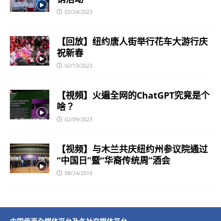
02/24/2023
【回放】纽约唐人街举行花车大游行庆
祝新春
02/13/2023
【視頻】火遍全网的ChatGPT究竟是个
啥？
02/09/2023
【视频】与木兰共庆纽约州参议院通过
“中国日”暨“华裔传统周”酒会
08/24/2019