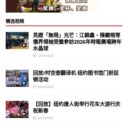
精选视频
見證「無限」光芒：江錦鑫、陳鍵榕等
僑界領袖受邀參訪2026年時報廣場跨年
水晶球
12/18/2025
回放/时空壶翻译机 纽约图书馆门前促
销活动
02/24/2023
【回放】纽约唐人街举行花车大游行庆
祝新春
02/13/2023