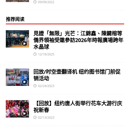
09/09/2022
推荐阅读
見證「無限」光芒：江錦鑫、陳鍵榕等
僑界領袖受邀參訪2026年時報廣場跨年
水晶球
12/18/2025
回放/时空壶翻译机 纽约图书馆门前促
销活动
02/24/2023
【回放】纽约唐人街举行花车大游行庆
祝新春
02/13/2023