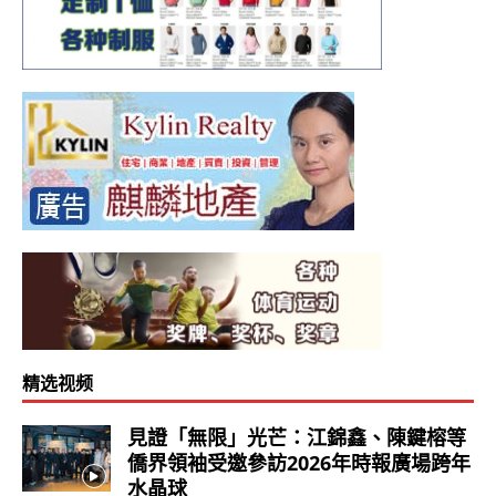
精选视频
見證「無限」光芒：江錦鑫、陳鍵榕等
僑界領袖受邀參訪2026年時報廣場跨年
水晶球