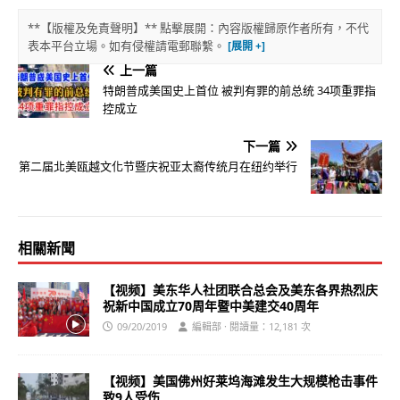
**【版權及免責聲明】** 點擊展開：內容版權歸原作者所有，不代
表本平台立場。如有侵權請電郵聯繫。
上一篇
特朗普成美国史上首位 被判有罪的前总统 34项重罪指
控成立
下一篇
第二届北美瓯越文化节暨庆祝亚太裔传统月在纽约举行
相關新聞
【视频】美东华人社团联合总会及美东各界热烈庆
祝新中国成立70周年暨中美建交40周年
09/20/2019
編輯部 · 閱讀量：12,181 次
【视频】美国佛州好莱坞海滩发生大规模枪击事件
致9人受伤