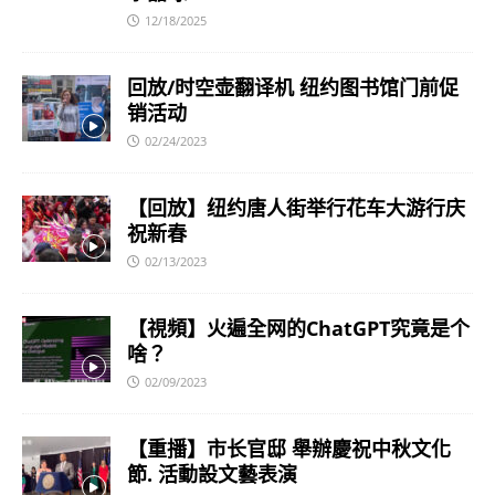
12/18/2025
回放/时空壶翻译机 纽约图书馆门前促
销活动
02/24/2023
【回放】纽约唐人街举行花车大游行庆
祝新春
02/13/2023
【視頻】火遍全网的ChatGPT究竟是个
啥？
02/09/2023
【重播】市长官邸 舉辦慶祝中秋文化
節. 活動設文藝表演