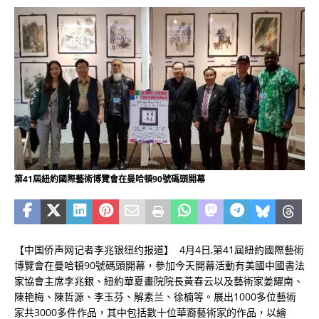
第41屆紐約國際藝術博覽會在曼哈頓90號碼頭開幕
【中国侨声网记者李兆银纽约报道】 4月4日,第41屆紐約國際藝術
博覽會在曼哈頓90號碼頭開幕，參加今天開幕活動有美國中國書法
家協會主席李兆銀、紐約華夏畫院院長黃春云以及藝術家姜耀南、
陳艳梅、陳哲源、李
芬、解素兰、徐楠等。展出1000多位藝術
玉
家共3000多件作品，其中包括數十位華裔藝術家的作品，以繪