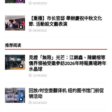
02/09/2023
【重播】市长官邸 舉辦慶祝中秋文化
節. 活動設文藝表演
09/09/2022
推荐阅读
見證「無限」光芒：江錦鑫、陳鍵榕等
僑界領袖受邀參訪2026年時報廣場跨年
水晶球
12/18/2025
回放/时空壶翻译机 纽约图书馆门前促
销活动
02/24/2023