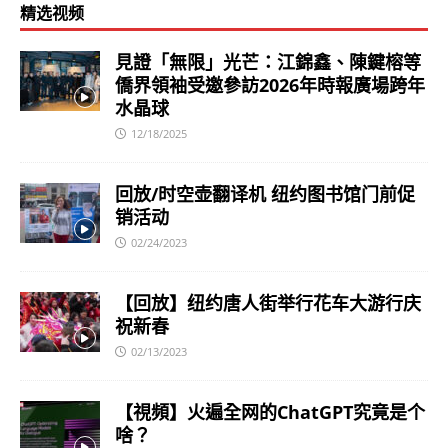
精选视频
見證「無限」光芒：江錦鑫、陳鍵榕等
僑界領袖受邀參訪2026年時報廣場跨年
水晶球
12/18/2025
回放/时空壶翻译机 纽约图书馆门前促
销活动
02/24/2023
【回放】纽约唐人街举行花车大游行庆
祝新春
02/13/2023
【視頻】火遍全网的ChatGPT究竟是个
啥？