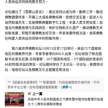
人类命运共同体而携手努力。
论坛通过了《雪窦山宣言》，倡议坚持以戒为师，勤修三学，推动
佛教健康传承，开展三大语系佛教经典、思想交流互鉴，促进人与
自然和谐共生；实施佛教典籍数字化工程，丰富人类文明宝库；加
强当代佛教思想与实践研究，保护文物和文化遗产，推动佛教艺术
创新发展；积极开展佛教友好交流，传承发展传统法谊，发挥佛教
在构建人类命运共同体中的积极作用。
第六届世界佛教论坛10月15日至17日举行，来自72个国家和
地区的佛教界代表、专家学者等约800人出席。论坛收到了联合国
秘书长安东尼奥·古特雷斯、26个国家和地区、3个国际组织发来的
66封热情洋溢的贺信。论坛期间举办了主论坛、分论坛、新媒体论
坛、电视论坛以及佛教文化主题展览等活动。
**【版權及免責聲明】** 點擊展開：內容版權歸原作者所有，不代
表本平台立場。如有侵權請電郵聯繫。
上一篇
庆祝中华人民共和国成立75周年暨中国书协香港分会成
立十二周年庆典联欢晚会