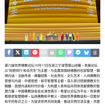
第六届世界佛教论坛10月17日在浙江宁波雪窦山闭幕。
本届论坛
以“同愿同行·和合共生”为主题，与会嘉宾围绕佛教的包容智慧、精
神内涵、法脉传承、典籍结集、社会责任、文化艺术、人间佛教的
思想与内涵、中道思想、和平智慧等主题，深入研讨挖掘佛教文化
精髓、思想内涵和时代价值，为构建人类命运共同体贡献佛教的智
慧力量。中国佛教协会会长演觉表示，希望以论坛为平台，传承佛
教慈悲智慧精神，弘扬佛教和平教义，团结世界佛教徒和一切爱好
和平的有识之士，为促进世界共同发展、推动文明交流互鉴、共建