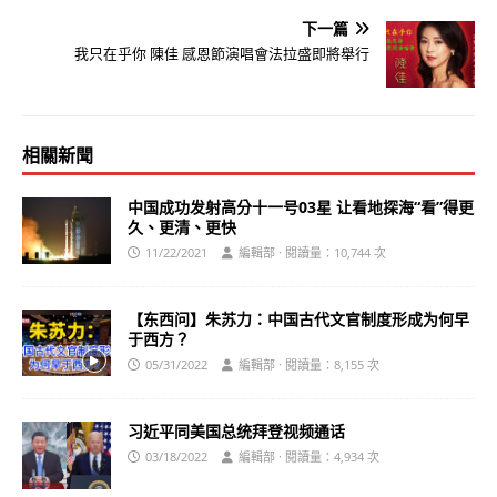
下一篇
我只在乎你 陳佳 感恩節演唱會法拉盛即將舉行
相關新聞
中国成功发射高分十一号03星 让看地探海“看”得更
久、更清、更快
11/22/2021
編輯部 · 閱讀量：10,744 次
【东西问】朱苏力：中国古代文官制度形成为何早
于西方？
05/31/2022
編輯部 · 閱讀量：8,155 次
习近平同美国总统拜登视频通话
03/18/2022
編輯部 · 閱讀量：4,934 次