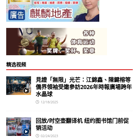
精选视频
見證「無限」光芒：江錦鑫、陳鍵榕等
僑界領袖受邀參訪2026年時報廣場跨年
水晶球
12/18/2025
回放/时空壶翻译机 纽约图书馆门前促
销活动
02/24/2023