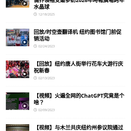
水晶球
12/18/2025
回放/时空壶翻译机 纽约图书馆门前促
销活动
02/24/2023
【回放】纽约唐人街举行花车大游行庆
祝新春
02/13/2023
【視頻】火遍全网的ChatGPT究竟是个
啥？
02/09/2023
【视频】与木兰共庆纽约州参议院通过