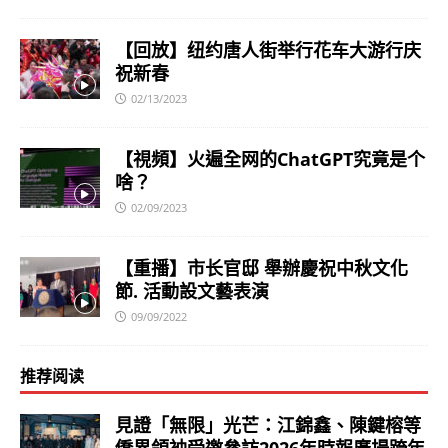
【回放】纽约唐人街举行花车大游行庆
祝新春
02/13/2023
【視頻】火遍全网的ChatGPT究竟是个
啥？
02/09/2023
【重播】市长官邸 舉辦慶祝中秋文化
節. 活動設文藝表演
09/09/2022
推荐阅读
見證「無限」光芒：江錦鑫、陳鍵榕等
僑界領袖受邀參訪2026年時報廣場跨年