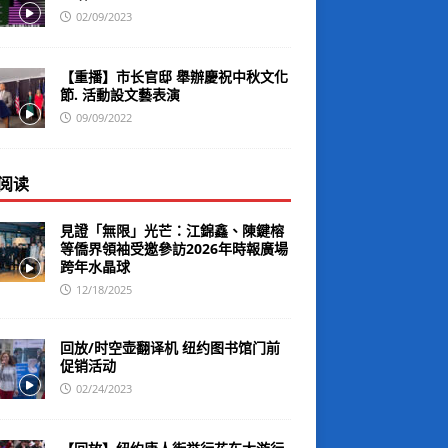
02/09/2023
【重播】市长官邸 舉辦慶祝中秋文化
節. 活動設文藝表演
09/09/2022
阅读
見證「無限」光芒：江錦鑫、陳鍵榕
等僑界領袖受邀參訪2026年時報廣場
跨年水晶球
12/18/2025
回放/时空壶翻译机 纽约图书馆门前
促销活动
02/24/2023