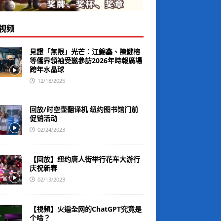
视频
見證「無限」光芒：江錦鑫、陳鍵榕
等僑界領袖受邀參訪2026年時報廣場
跨年水晶球
12/18/2025
回放/时空壶翻译机 纽约图书馆门前
促销活动
02/24/2023
【回放】纽约唐人街举行花车大游行
庆祝新春
02/13/2023
【視頻】火遍全网的ChatGPT究竟是
个啥？