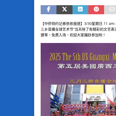
【中侨特约记者依依报道】3/30星期日 11 
三乡音播全球艺术节”当天除了有精彩的文艺表
健等，免费入场，欢迎大家踊跃参加哟！