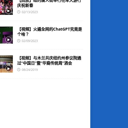
【回放】纽约唐人街举行花车大游行
庆祝新春
02/13/2023
【視頻】火遍全网的ChatGPT究竟是
个啥？
02/09/2023
【视频】与木兰共庆纽约州参议院通
过“中国日”暨“华裔传统周”酒会
08/24/2019