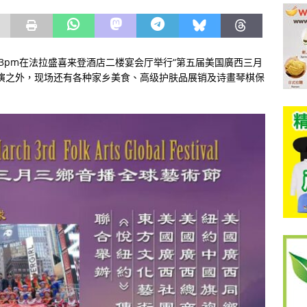
am-3pm在法拉盛喜来登酒店二楼宴会厅举行“第五届美国廣西三月
演之外，现场还有各种家乡美食、高级护肤品展销及诗畫琴棋保