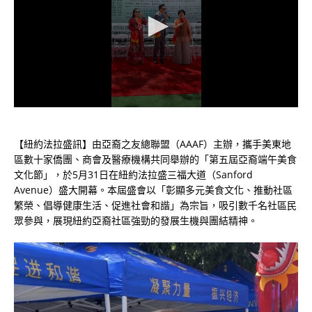
【紐約法拉盛訊】由亞裔之友總聯盟（AAAF）主辦，攜手美東地
區數十家僑團、商會及醫療機構共同舉辦的「第五屆亞裔端午美食
文化節」，於5月31日在紐約法拉盛三福大道（Sanford
Avenue）盛大開幕。本屆盛會以「彰顯多元美食文化、推動社區
繁榮、倡導健康生活、促進社會和諧」為宗旨，吸引數千名社區民
眾參與，展現紐約亞裔社區強勁的發展生機與團結精神。