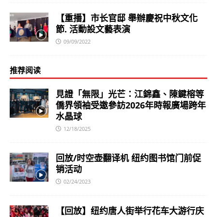
【重播】市长官邸 舉辦慶祝中秋文化
節. 活動設文藝表演
09/09/2022
推荐阅读
見證「無限」光芒：江錦鑫、陳鍵榕等
僑界領袖受邀參訪2026年時報廣場跨年
水晶球
12/18/2025
回放/时空壶翻译机 纽约图书馆门前促
销活动
02/24/2023
【回放】纽约唐人街举行花车大游行庆