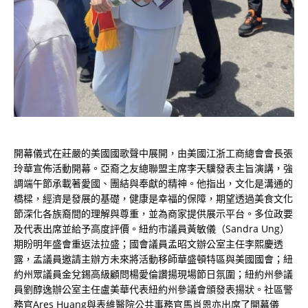
開幕儀式在莊嚴的美國國歌聲中展開，由美國江浙工商總會會長張
玲華宣佈活動開幕。亞裔之友總聯盟主席李天驥發表主旨演講，強
調端午節承載著愛國、團結與奉獻的精神。他指出，文化是溝通的
橋樑，經濟是發展的基礎，健康是幸福的保障，期望透過美食文化
節深化各族裔間的理解與尊重，並為商家提供展示平台。多位政要
及代表出席並給予高度評價。紐約市議員黃敏儀（Sandra Ung）
期盼明年盛會重返法拉盛；國會議員孟昭文辦公室主任李熙慶透
露，孟議員邀請主辦方未來將活動移師華盛頓特區與美國國會；紐
約州眾議員金兌錫高級顧問楊愛倫讚揚現場節日氛圍；紐約州參議
員劉醇逸辦公室主任盧美華代表紐約州參議會頒發表揚狀。社區警
務官Ares Huang與表維醫院公共事務官馬肖恩亦出席了開幕儀