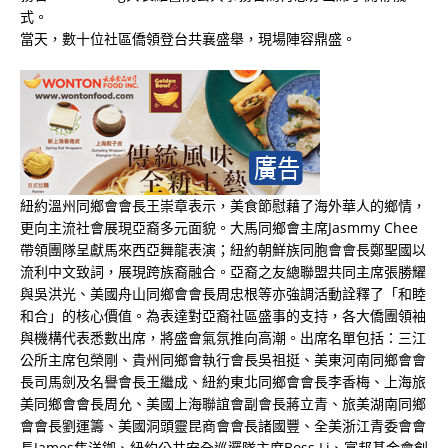
式。
當天，數十位社區僑領登台共襄盛舉，現場陣容鼎盛。
紐約溫州同鄉會會長王崇章表示，美食節慰藉了海外華人的鄉情，
更向主流社會展現亞裔多元面貌。大馬同鄉會主席Jasmmy Chee
帶領團隊呈獻馬來西亞舞龍表演；紐約朝鮮族同胞會會長鄭聖國以
流利中文致詞，展現跨族裔融合。亞裔之友總聯盟共同主席張勝耀
與吳洪光、美國舟山同鄉會會長周忠根等亦強調活動詮釋了「和睦
和合」的核心價值。為表達對亞裔社區盛事的支持，各大僑團領袖
與機構代表悉數出席，將盛會氣氛推向高潮。出席名單包括：三江
公所主席包榮剛、貴州同鄉會執行會長吳祖挺、美東河南同鄉會會
長司馬劍及名譽會長王繼成、紐約東北同鄉會會長李香梅、上海旅
美同鄉會會長周允、美國上海聯誼會副會長蔣立青、旅美湖南同鄉
會會長劉運籌、美國洞頭靈昆商會會長諸國豐、全美浙江青委會會
長James焦洋銣、紐約公共安全巡邏隊主席Boss Li、富邦基金會創