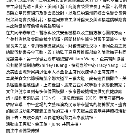
會主席付先清。此外，美國江浙工商總會榮譽會長丁天雲、名譽會
長陳立星與曹錦飛及副會長沈尉，以及紐約溫州同鄉會名譽會長黃
根弟與副會長楊若若、福建同鄉會主席陳倫東及美國福建僑聯總會
主席陳鍵榕等僑領皆親臨現場。
在共同舉辦單位、醫療與公共安全機構以及主辦方核心團隊方面，
全美針灸執業會副總裁李旭輝、顧問林榕生醫生與張玉清醫生、秘
書長焦力彪、會員審核總監蔡斌、財務總監杜戈冰，聯同亞裔之友
總聯盟秘書長金玉貽、義工總監王真真與推廣部總監陳雪梅等共同
見證盛事。第一保健亞裔市場總監William Wang、亞美醫師協會
公共關係部副總裁Shirley Huang、快捷急診中心Tracy Yang，以
及美國國際警察與退伍軍人基金會主席代表陳偉亦出席支持。
本屆美食文化節橫跨凱辛娜大道至三福大道，設有逾百個攤位。美
食區匯集搖滾雞翅、上海豫園、馬來西亞小吃等數十家餐飲商家；
文化與健康區則有多個僑團設攤，多家醫療機構提供免費健康諮
詢，紐約市消防局（FDNY）、環境保護局（DEP）等市府部門亦
駐點宣導。中午登場的文藝匯演為民眾帶來豐富的精神饗宴。盛會
的圓滿成功離不開義工團隊的支持，李天驥主席表示將持續把活動
辦下去，展現亞裔社區長遠的凝聚力與奉獻精神。
活動由王惠嶽、金玉貽、June 共同主持。
關注中國僑聲傳媒