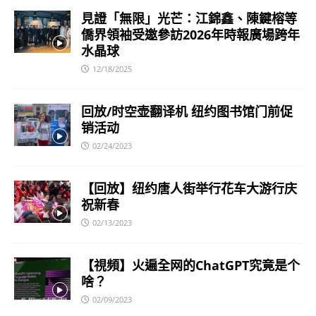
見證「無限」光芒：江錦鑫、陳鍵榕等
僑界領袖受邀參訪2026年時報廣場跨年
水晶球
12/18/2025
回放/时空壶翻译机 纽约图书馆门前促
销活动
02/24/2023
【回放】纽约唐人街举行花车大游行庆
祝新春
02/13/2023
【視頻】火遍全网的ChatGPT究竟是个
啥？
02/09/2023