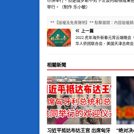
尽快举行，但是俄罗斯不对下次谈判取得成果
举行。（制作 乐小敏）
**【版權及免責聲明】** 點擊展開：內容版
上一篇
2022 虎年海外新春元宵云端晚会
华人侨团联合会、美国天津总商会
相關新聞
习近平抵达布达王宫 出席匈牙
“绝对决