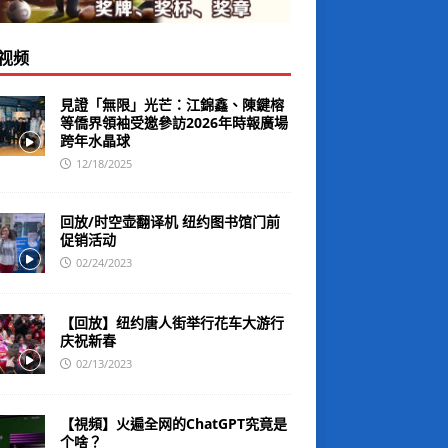
视频
見證「無限」光芒：江錦鑫、陳鍵榕
等僑界領袖受邀參訪2026年時報廣場
跨年水晶球
12/18/2025
回放/时空壶翻译机 纽约图书馆门前
促销活动
02/24/2023
【回放】纽约唐人街举行花车大游行
庆祝新春
02/13/2023
【視頻】火遍全网的ChatGPT究竟是
个啥？