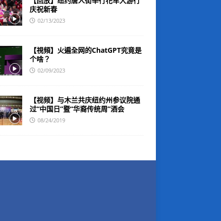
【回放】纽约唐人街举行花车大游行
庆祝新春
02/13/2023
【視頻】火遍全网的ChatGPT究竟是
个啥？
02/09/2023
【视频】与木兰共庆纽约州参议院通
过“中国日”暨“华裔传统周”酒会
08/24/2019