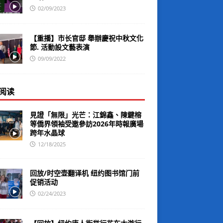
02/09/2023
【重播】市长官邸 舉辦慶祝中秋文化
節. 活動設文藝表演
09/09/2022
阅读
見證「無限」光芒：江錦鑫、陳鍵榕
等僑界領袖受邀參訪2026年時報廣場
跨年水晶球
12/18/2025
回放/时空壶翻译机 纽约图书馆门前
促销活动
02/24/2023