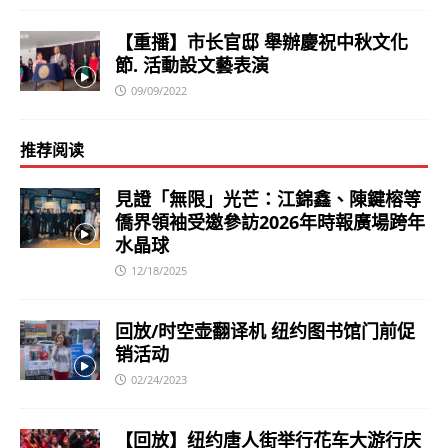
【重播】市长官邸 舉辦慶祝中秋文化
節. 活動設文藝表演
09/09/2022
推荐阅读
見證「無限」光芒：江錦鑫、陳鍵榕等
僑界領袖受邀參訪2026年時報廣場跨年
水晶球
12/18/2025
回放/时空壶翻译机 纽约图书馆门前促
销活动
02/24/2023
【回放】纽约唐人街举行花车大游行庆