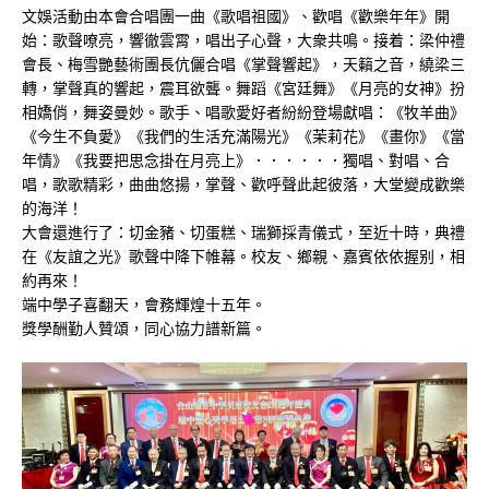
文娛活動由本會合唱團一曲《歌唱祖國》、歡唱《歡樂年年》開
始：歌聲嘹亮，響徹雲霄，唱出子心聲，大衆共鳴。接着：梁仲禮
會長、梅雪艷藝術團長伉儷合唱《掌聲響起》，天籟之音，繞梁三
轉，掌聲真的響起，震耳欲聾。舞蹈《宮廷舞》《月亮的女神》扮
相嬌俏，舞姿曼妙。歌手、唱歌愛好者紛紛登場獻唱：《牧羊曲》
《今生不負愛》《我們的生活充滿陽光》《茉莉花》《畫你》《當
年情》《我要把思念掛在月亮上》．．．．．．獨唱、對唱、合
唱，歌歌精彩，曲曲悠揚，掌聲、歡呼聲此起彼落，大堂變成歡樂
的海洋！
大會還進行了：切金豬、切蛋糕、瑞獅採青儀式，至近十時，典禮
在《友誼之光》歌聲中降下帷幕。校友、鄉親、嘉賓依依握别，相
約再來！
端中學子喜翻天，會務輝煌十五年。
獎學酬勤人贊頌，同心協力譜新篇。