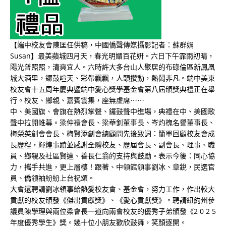
【端中校友會陳匡任供稿，中國僑聲傳媒攝影記者：蘇群娟
Susan】最美蘋城四月天，春光明媚百花姸。六日下午霏雨初晴，
陽光普照照，清爽宜人。六時許大多台山人聚居的布碌倫區新鳳凰
城大酒里，鑼鼓喧天、彩帶飄飄，人頭攢動，熱鬧非凡。端中美東
校友會十五周年慶典暨端中愛心獎學基金會第八屆頒獎典禮正在舉
行。校友、鄉親、嘉賓雲集，座無虛席⋯⋯
中、美國旗、會旗在熱烈掌聲、鑼鼓聲中進場，典禮在中、美國歌
聲中拉開帷幕。梁仲禮會長、梁華釗董事長、岑灼槐名譽董事長、
梅榮英創會會長、梅賢添創會總顧問先後致詞：簡單回顧校友會成
長歷程，輝煌事蹟並感謝全體校友、歷屆會長、副會長、理事、職
員、鄉親及社區賢達、善長仁翁的支持與鼓勵。表示今後：同心協
力，攜手共進，更上層樓！跟著、中領館領事劉冰、章銳，民選官
員、僑领袖紛紛上台祝頌。
大會還聘請劉冰領事給熱愛校友會、基金會，努力工作，作出較大
貢獻的校友頒發《傑出貢獻獎》、《愛心貢獻獎》。聘請紐約州參
議員陳學理與兩位梁會長一道向兩會校友的優秀子弟頒發《2 0 2 5
年度優秀學生》獎。幾十位小朋友歡欣鼓舞，笑顏逐開。