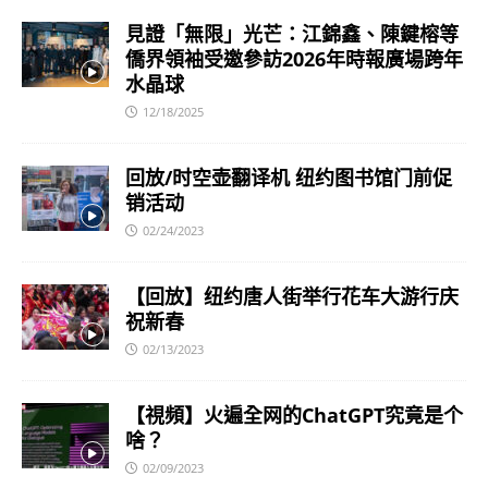
見證「無限」光芒：江錦鑫、陳鍵榕等
僑界領袖受邀參訪2026年時報廣場跨年
水晶球
12/18/2025
回放/时空壶翻译机 纽约图书馆门前促
销活动
02/24/2023
【回放】纽约唐人街举行花车大游行庆
祝新春
02/13/2023
【視頻】火遍全网的ChatGPT究竟是个
啥？
02/09/2023