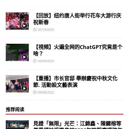
【回放】纽约唐人街举行花车大游行庆
祝新春
02/13/2023
【視頻】火遍全网的ChatGPT究竟是个
啥？
02/09/2023
【重播】市长官邸 舉辦慶祝中秋文化
節. 活動設文藝表演
09/09/2022
推荐阅读
見證「無限」光芒：江錦鑫、陳鍵榕等