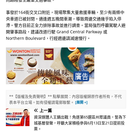
事發於164街交叉口附近，現場聚集大量救援車輛，至少有兩條中
央車道已被封閉。適逢週五晚間車潮，導致周邊交通幾乎陷入停
滯。警方目前正全力排除事故並進行調查。當局強烈呼籲駕駛人避
開肇事路段，建議改道行駛 Grand Central Parkway 或
Northern Boulevard，行經週邊請減速慢行。
**【版權及免責聲明】** 點擊展開：內容版權歸原作者所有，不代
表本平台立場。如有侵權請電郵聯繫。
上一篇
資深媒體人王鏑出戰！角逐第65選區州眾議員，誓為下
城基層發聲，呼籲大家積極參與6月13日至21日提前投
票。