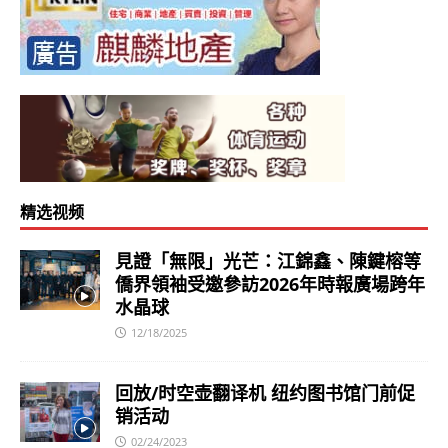
精选视频
見證「無限」光芒：江錦鑫、陳鍵榕等
僑界領袖受邀參訪2026年時報廣場跨年
水晶球
12/18/2025
回放/时空壶翻译机 纽约图书馆门前促
销活动
02/24/2023