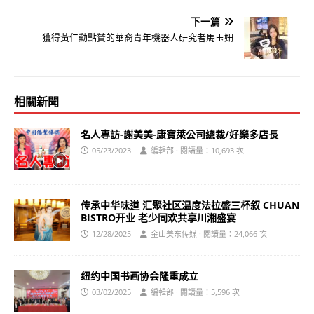
下一篇
獲得黃仁勳點贊的華裔青年機器人研究者馬玉姍
相關新聞
名人專訪-謝美美-康寶萊公司總裁/好樂多店長
05/23/2023
編輯部 · 閱讀量：10,693 次
传承中华味道 汇聚社区温度法拉盛三杯叙 CHUAN
BISTRO开业 老少同欢共享川湘盛宴
12/28/2025
金山美东传媒 · 閱讀量：24,066 次
纽约中国书画协会隆重成立
03/02/2025
編輯部 · 閱讀量：5,596 次