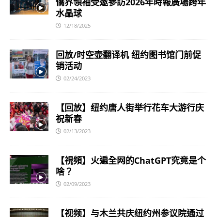
僑界領袖受邀參訪2026年時報廣場跨年
水晶球
12/18/2025
回放/时空壶翻译机 纽约图书馆门前促
销活动
02/24/2023
【回放】纽约唐人街举行花车大游行庆
祝新春
02/13/2023
【視頻】火遍全网的ChatGPT究竟是个
啥？
02/09/2023
【视频】与木兰共庆纽约州参议院通过