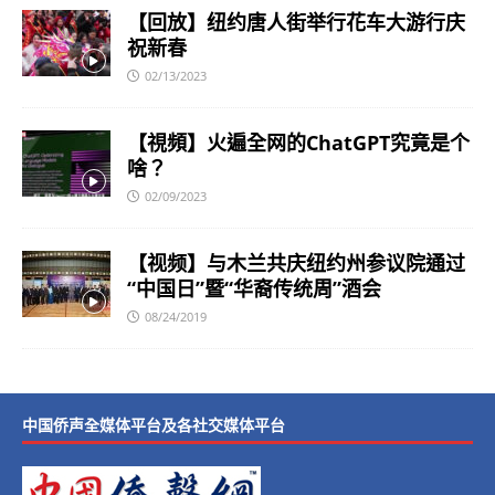
【回放】纽约唐人街举行花车大游行庆
祝新春
02/13/2023
【視頻】火遍全网的ChatGPT究竟是个
啥？
02/09/2023
【视频】与木兰共庆纽约州参议院通过
“中国日”暨“华裔传统周”酒会
08/24/2019
中国侨声全媒体平台及各社交媒体平台