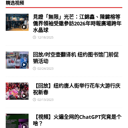
精选视频
見證「無限」光芒：江錦鑫、陳鍵榕等
僑界領袖受邀參訪2026年時報廣場跨年
水晶球
12/18/2025
回放/时空壶翻译机 纽约图书馆门前促
销活动
02/24/2023
【回放】纽约唐人街举行花车大游行庆
祝新春
02/13/2023
【視頻】火遍全网的ChatGPT究竟是个
啥？