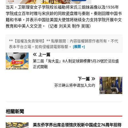
当天，卫斯理安女子学院校长福勒将宋氏三姐妹画像以及1936年
学院成立百年时赠与宋庆龄的同款瓷盘赠与秦刚。秦刚回赠中国书
籍和书单，并表示中国驻美国大使馆将继续全力支持学院开展中文
教育和中美人文交流。（记者 刘关关 制作 吴瑞）
**【版權及免責聲明】** 點擊展開：內容版權歸原作者所有，不代
表本平台立場。如有侵權請電郵聯繫。
上一篇
第二屆「淘大盃」8人制足球錦標賽5月29號於法拉盛
正式開戰
下一篇
芬兰确认将申请加入北约
相關新聞
美东侨学界出席总领馆庆祝新中国成立76周年招待