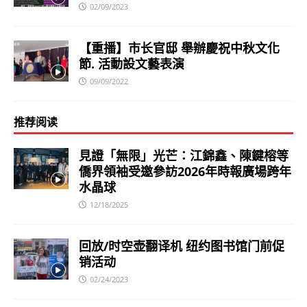
02/09/2023
【重播】市长官邸 舉辦慶祝中秋文化
節. 活動設文藝表演
09/09/2022
推荐阅读
見證「無限」光芒：江錦鑫、陳鍵榕等
僑界領袖受邀參訪2026年時報廣場跨年
水晶球
12/18/2025
回放/时空壶翻译机 纽约图书馆门前促
销活动
02/24/2023