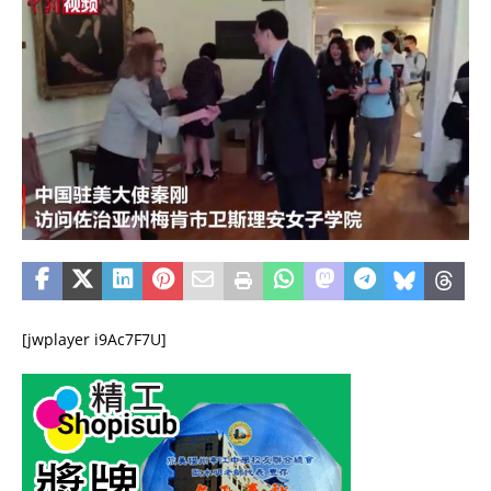
[jwplayer i9Ac7F7U]