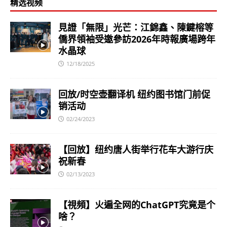
精选视频
見證「無限」光芒：江錦鑫、陳鍵榕等
僑界領袖受邀參訪2026年時報廣場跨年
水晶球
12/18/2025
回放/时空壶翻译机 纽约图书馆门前促
销活动
02/24/2023
【回放】纽约唐人街举行花车大游行庆
祝新春
02/13/2023
【視頻】火遍全网的ChatGPT究竟是个
啥？