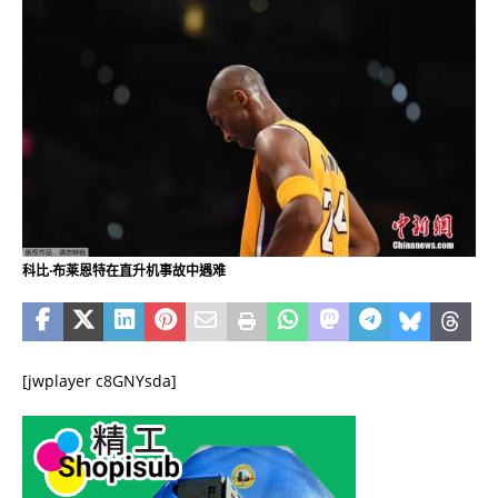
科比·布莱恩特在直升机事故中遇难
[jwplayer c8GNYsda]