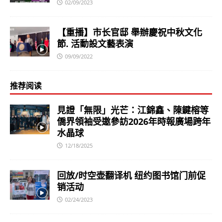
02/09/2023
【重播】市长官邸 舉辦慶祝中秋文化
節. 活動設文藝表演
09/09/2022
推荐阅读
見證「無限」光芒：江錦鑫、陳鍵榕等
僑界領袖受邀參訪2026年時報廣場跨年
水晶球
12/18/2025
回放/时空壶翻译机 纽约图书馆门前促
销活动
02/24/2023