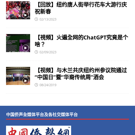
【回放】纽约唐人街举行花车大游行庆
祝新春
02/13/2023
【視頻】火遍全网的ChatGPT究竟是个
啥？
02/09/2023
【视频】与木兰共庆纽约州参议院通过
“中国日”暨“华裔传统周”酒会
08/24/2019
中国侨声全媒体平台及各社交媒体平台