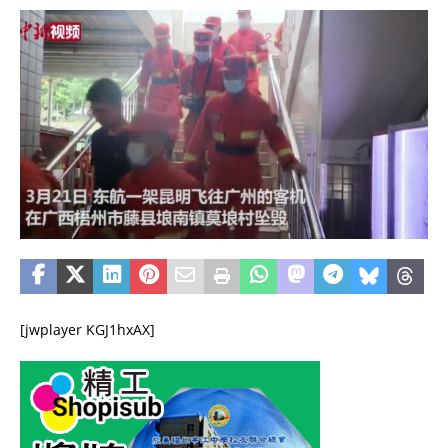
[jwplayer KGJ1hxAX]