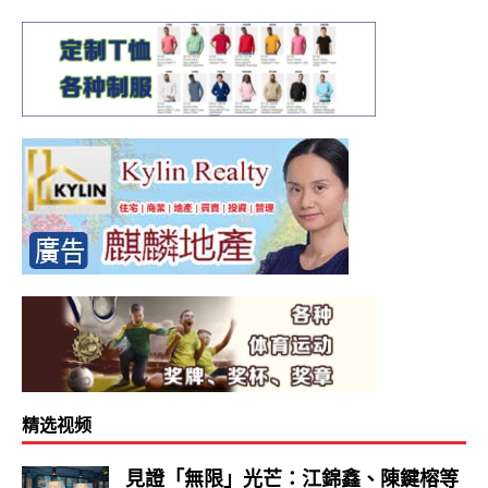
精选视频
見證「無限」光芒：江錦鑫、陳鍵榕等