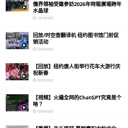
僑界領袖受邀參訪2026年時報廣場跨年
水晶球
12/18/2025
回放/时空壶翻译机 纽约图书馆门前促
销活动
02/24/2023
【回放】纽约唐人街举行花车大游行庆
祝新春
02/13/2023
【視頻】火遍全网的ChatGPT究竟是个
啥？
02/09/2023