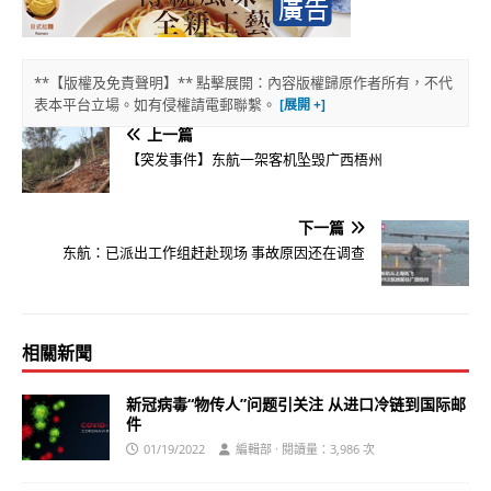
**【版權及免責聲明】** 點擊展開：內容版權歸原作者所有，不代
表本平台立場。如有侵權請電郵聯繫。
上一篇
【突发事件】东航一架客机坠毁广西梧州
下一篇
东航：已派出工作组赶赴现场 事故原因还在调查
相關新聞
新冠病毒“物传人”问题引关注 从进口冷链到国际邮
件
01/19/2022
編輯部 · 閱讀量：3,986 次