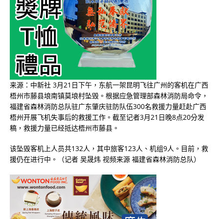
来源：中新社 3月21日下午，东航一架昆明飞往广州的客机在广西
梧州市藤县埌南镇莫埌村坠毁。根据应急管理部森林消防局命令，
福建省森林消防总队驻广东肇庆驻防队伍300名救援力量赶赴广西
梧州开展飞机失事后的救援工作。截至记者3月21日晚8点20分发
稿，救援力量已经抵达梧州市藤县。
该坠毁客机上人员共132人，其中旅客123人、机组9人。目前，救
援仍在进行中。（记者 吴晟炜 视频来源 福建省森林消防总队）