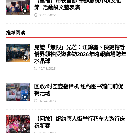
【重播】市长官邸 舉辦慶祝中秋文化
節. 活動設文藝表演
09/09/2022
推荐阅读
見證「無限」光芒：江錦鑫、陳鍵榕等
僑界領袖受邀參訪2026年時報廣場跨年
水晶球
12/18/2025
回放/时空壶翻译机 纽约图书馆门前促
销活动
02/24/2023
【回放】纽约唐人街举行花车大游行庆
祝新春