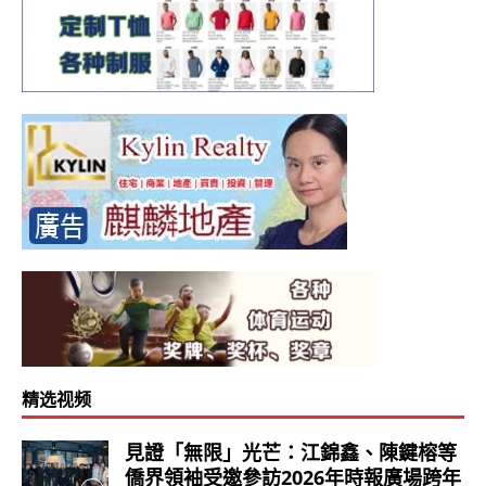
精选视频
見證「無限」光芒：江錦鑫、陳鍵榕等
僑界領袖受邀參訪2026年時報廣場跨年