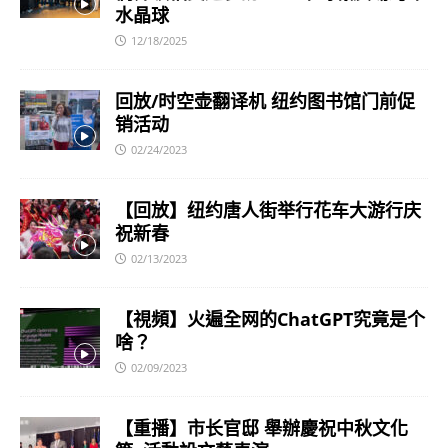
水晶球
12/18/2025
回放/时空壶翻译机 纽约图书馆门前促
销活动
02/24/2023
【回放】纽约唐人街举行花车大游行庆
祝新春
02/13/2023
【視頻】火遍全网的ChatGPT究竟是个
啥？
02/09/2023
【重播】市长官邸 舉辦慶祝中秋文化