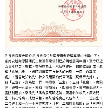
孔泉書院歷史簡介:孔泉書院位於南安市樂峰鎮厚陽村祥畬山下，
系南安爐內厚陽潘氏三世祖魯泉公創建於明朝嘉靖年間，至今已近
五百年歷史。據載，書院原為土、木結構建造，數間教室組成，原
稱「孔泉小築」。書院週邊有三方著名的石刻：一曰「白雲深
處」，是書院知名先生杜文艮用蔗粕代筆所書（現保留完好）；二
曰「三友」，意為松、竹、梅歲寒「三友」；三曰「孔泉」，書院
左上邊有一孔清泉，亦稱「智慧泉」，四季長流，書院由此得名。
書院創建後，潘氏先祖潘魯泉高瞻遠矚，聘請名師執尺，廣收門
生，精心培育，成就卓著。書院曾培育出八位舉人、十一位貢生、
二位進士和一百一十三位秀才、且有「二知府五知縣」及「三世明