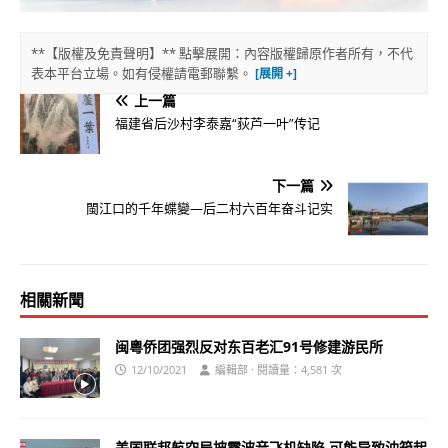
**【版權及免責聲明】** 點擊展開：內容版權歸原作者所有，不代
表本平台立場。如有侵權請電郵聯繫。
上一篇
福建省后沙村李泰嘉“荻芦一叶”传记
下一篇
閩江口的千年蝶變—后二村六百年奋斗记实
相關新聞
闽粵侨团强烈反对东百老汇91号修建游民所
12/10/2021
編輯部 · 閱讀量：4,581 次
美国联邦航空局披露波音飞机缺陷 可能导致油箱起