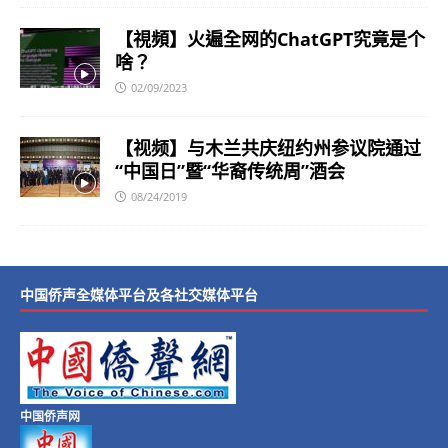
【視頻】火遍全网的ChatGPT究竟是个
啥？
02/09/2023
【视频】与木兰共庆纽约州参议院通过
“中国日”暨“华裔传统周”酒会
08/24/2019
中国侨声全媒体平台及各社交媒体平台
中国侨声网