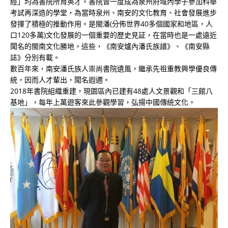
經」均為書院所育英才。書院曾一度成為泉州府域內學子參加科舉
考試再深造的學堂，為當時泉州、南安的文化教育、社會發展進步
發揮了積極的推動作用。是閩潘(分佈世界40多個國家和地區，人
口120多萬)文化發展的一個重要的歷史見証，在當時也是一處遠近
聞名的閩南文化勝地。這些，《南安爐內潘氏族譜》、《南安縣
誌》分別有載。
數百年來，南安潘氏族人崇尚書院遺風，繼承先祖重教興學優良傳
統，因而人才輩出，聞名遐邇。
2018年書院組織重建，現園區內已建有48處人文景觀和「三館八
基地」，每年上萬遊客來此參觀學習，弘揚中國傳統文化。