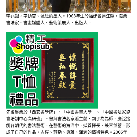
李兆銀，字幼杏、號紐約墨人。1963年生於福建省連江縣。職業
書法家、書畫媒體人、藝術策展人、出版人。
先後畢業於「西安書學院」、「中國書畫大學」、「中國書法家協
會培訓中心高研班」。曾拜書法名家潘主蘭、胡子為為師。廣泛接
觸各朝代的書法藝術，在藝術的海洋中，擷善擇長，兼容並蓄，形
成了自己的作品，古樸、蒼勁、典雅、瀟灑的藝術特色。2006年