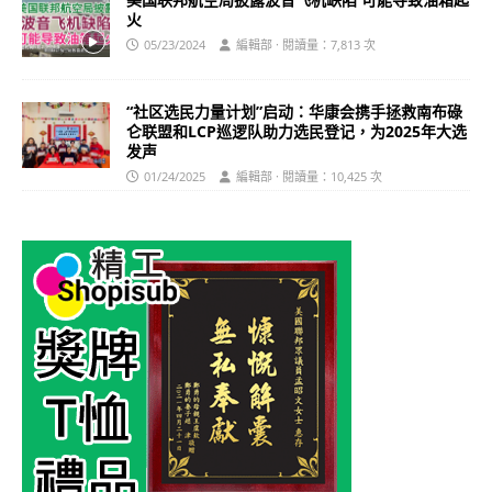
火
05/23/2024
編輯部 · 閱讀量：7,813 次
“社区选民力量计划”启动：华康会携手拯救南布碌
仑联盟和LCP巡逻队助力选民登记，为2025年大选
发声
01/24/2025
編輯部 · 閱讀量：10,425 次