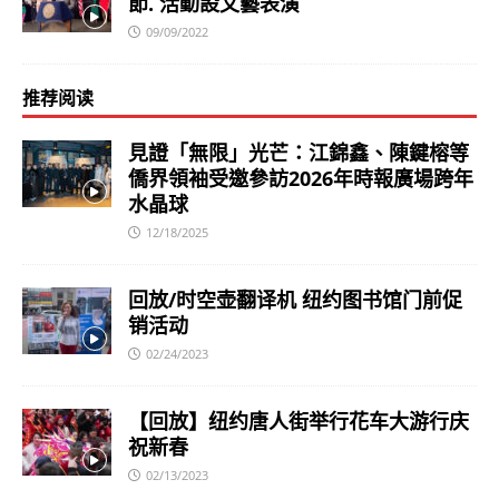
節. 活動設文藝表演
09/09/2022
推荐阅读
見證「無限」光芒：江錦鑫、陳鍵榕等
僑界領袖受邀參訪2026年時報廣場跨年
水晶球
12/18/2025
回放/时空壶翻译机 纽约图书馆门前促
销活动
02/24/2023
【回放】纽约唐人街举行花车大游行庆
祝新春
02/13/2023