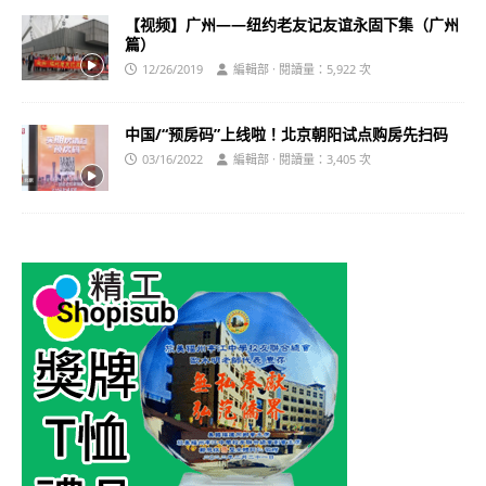
【视频】广州——纽约老友记友谊永固下集（广州
篇）
12/26/2019
編輯部 · 閱讀量：5,922 次
中国/“预房码”上线啦！北京朝阳试点购房先扫码
03/16/2022
編輯部 · 閱讀量：3,405 次