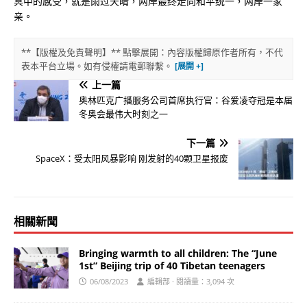
冥中的感受，就是雨过天晴，两岸最终走向和平统一，两岸一家
亲。
**【版權及免責聲明】** 點擊展開：內容版權歸原作者所有，不代
表本平台立場。如有侵權請電郵聯繫。
上一篇
奥林匹克广播服务公司首席执行官：谷爱凌夺冠是本届
冬奥会最伟大时刻之一
下一篇
SpaceX：受太阳风暴影响 刚发射的40颗卫星报废
相關新聞
Bringing warmth to all children: The “June
1st” Beijing trip of 40 Tibetan teenagers
06/08/2023
編輯部 · 閱讀量：3,094 次