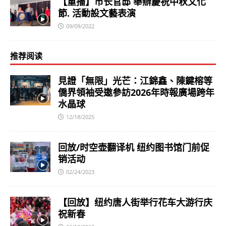
【重播】市长官邸 舉辦慶祝中秋文化
節. 活動設文藝表演
09/09/2022
推荐阅读
見證「無限」光芒：江錦鑫、陳鍵榕等
僑界領袖受邀參訪2026年時報廣場跨年
水晶球
12/18/2025
回放/时空壶翻译机 纽约图书馆门前促
销活动
02/24/2023
【回放】纽约唐人街举行花车大游行庆
祝新春