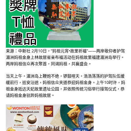
来源：中新社 2月10日，“妈祖元宵•故里祈福”——两岸敬仰者护驾
湄洲妈祖金身上林故居省亲布福活动在妈祖故里福建湄洲岛举行。
两岸妈祖信众再次聚首，同谒妈祖，共襄盛会。
当天上午，湄洲岛上鞭炮不绝，锣鼓喧天，浩浩荡荡的护驾队伍缓
缓前行，巡安沿途，妈祖信众夹道恭迎妈祖金身。上午10时许，妈
祖金身抵达天妃故里遗址公园，并依照传统习俗举行接驾仪式，恭
请妈祖金身驻跸妈祖故居。