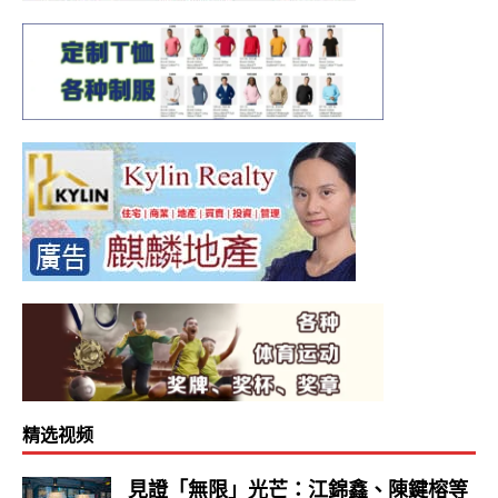
精选视频
見證「無限」光芒：江錦鑫、陳鍵榕等