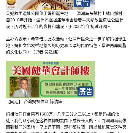
天妃故里遗址公园位于妈祖诞生地——湄洲岛东蔡村上林自然村。
自2010年开始，湄洲妈祖祖庙董事会便着手天妃故里遗址公园建
设，历时近十二年的恢复和建设，于2022年年初试开园。
主办方表示，希望借助此次活动，让两岸民众进一步了解妈祖诞生
地、妈祖文化发祥地悠久的历史和深厚的民俗特色，增进两岸同胞
的文化认同。（记者 吴晟炜）
【同期】 台湾妈祖信众 陈清鋐
妈祖信仰在台湾有1600万，几乎三分之二以上，都是妈祖的信
徒，我们从小就在这种信仰的氛围下成长长大的，回到湄洲岛就像
回到我们的圣地，早上还下雨，现在都放晴，所以我能感觉这种冥