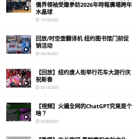
僑界領袖受邀參訪2026年時報廣場跨年
水晶球
12/18/2025
回放/时空壶翻译机 纽约图书馆门前促
销活动
02/24/2023
【回放】纽约唐人街举行花车大游行庆
祝新春
02/13/2023
【視頻】火遍全网的ChatGPT究竟是个
啥？
02/09/2023