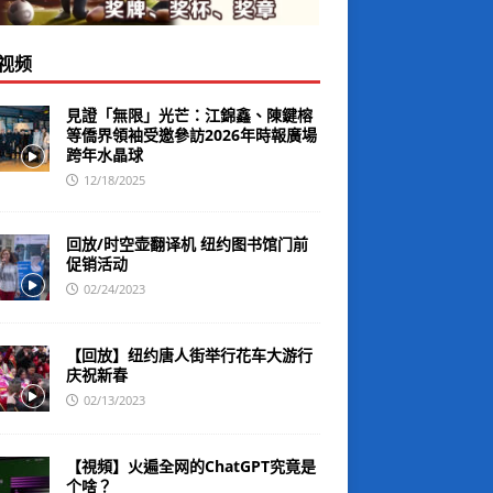
视频
見證「無限」光芒：江錦鑫、陳鍵榕
等僑界領袖受邀參訪2026年時報廣場
跨年水晶球
12/18/2025
回放/时空壶翻译机 纽约图书馆门前
促销活动
02/24/2023
【回放】纽约唐人街举行花车大游行
庆祝新春
02/13/2023
【視頻】火遍全网的ChatGPT究竟是
个啥？