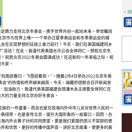
坚定鼎力支持北京冬奥会，携手世界共创一起向未来。举世瞩目
北京作为世界上唯一一个举办过夏季奥运会和冬季奥运会的城
儿女在实现梦想的征途上奋力前行！今天，我们在美国福建同乡
广活动！在此，我谨代表美国长乐公会全体同仁，预祝北京冬
绩！祝愿北京
2022
冬奥会圆满成功！在这新的一年来临之际，祝
谢大家。
“
风雨送春归，飞雪迎春到。
”
，随着
2
月
4
日举办
2022
北京冬奥
奥会
”
的热情和呼声越来越高。今天，闽籍侨团联合召开新闻发
、加油助力，我谨代表美国福建会馆潘木永主席暨全体同仁在
最大的力量支持北京办好冬奥会。
民族的一件盛事，而且也是兑现海内外中华儿女对世界人民的一
一条纽带，也是宣传北京、提升大国形象的一扇窗口。因而，办
是海内外炎黄子孙的共同愿望，更是我们爱国侨团义不容辞的使
条件和优势，更好的传播中国声音，讲好北京故事，使更多的美