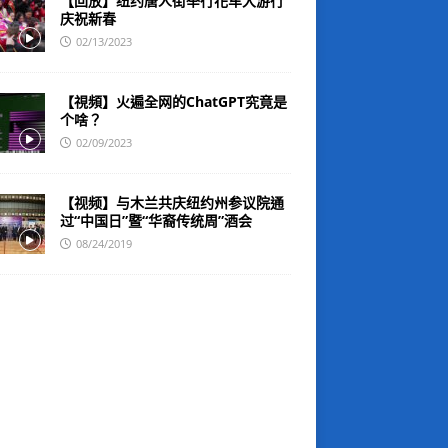
【回放】纽约唐人街举行花车大游行
庆祝新春
02/13/2023
【視頻】火遍全网的ChatGPT究竟是
个啥？
02/09/2023
【视频】与木兰共庆纽约州参议院通
过“中国日”暨“华裔传统周”酒会
08/24/2019