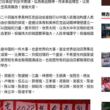
打压奥运
”
的反华图谋。弘扬奥运精神、传承奥运理念，让团
上空高高飘扬！谢谢大家。
精选
第二十四届冬季奥林匹克运动会是践行以中国人民推动构建人类
自由价值观的体现，是通过体育和奥林匹克运动精神理想建立一
可以团结的力量，携手同行、世界大同、让伟大中华文明的宏伟
民会更好。祝福伟大的祖国繁荣強大，人民幸福康宁，祝福祖国
会是中国的一件大事，也是世界的大事，是全世界运动员聚集在
友谊第一、比赛第二，共叙旧情的一个盛会，不希望任何国家或
这里预祝冬奥会取得圆满成功，也祝愿所有的运动员都取得好成
常举办。
顺、郑振河、陈键榕、江磊、林德明、王纲勇、张院生、杨友
佑、卢绪龙、伍丘山、郭增镪、王孝裘、郑泉财、吴振文、陈金
兴、陈以锦、陈善铨、郑昭鸿、倪周盘、钟汉辉、郑存芳、倪剑
球、林立华、陈增平等。