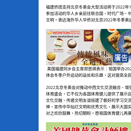
福建侨团支持北京冬奥会大型活动将于
2022
年
参加活动的华人乡亲前往联合国、时代广场、
文明。表达海外华人华侨对北京
2022
年冬季奥
美国福建同乡会主席郑思祺表示：祖国举办
20
体会冬季户外运动的益处和乐趣，这对提高全
2022
北京冬奥会对推动中西文化交流融合、增
体育盛会，它不仅为各国体育健儿提供了展示
文化交融、传递文明友谊搭建了极好的学习交
神，宣传中华灿烂文明和优秀文化，展示大国
对之欢欣鼓舞，热切期盼。愿祖国体育健儿再