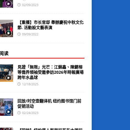
02/09/2023
【重播】市长官邸 舉辦慶祝中秋文化
節. 活動設文藝表演
09/09/2022
阅读
見證「無限」光芒：江錦鑫、陳鍵榕
等僑界領袖受邀參訪2026年時報廣場
跨年水晶球
12/18/2025
回放/时空壶翻译机 纽约图书馆门前
促销活动
02/24/2023