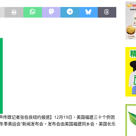
侨声传媒记者张伯良纽约报道】12
月
19
日，美国福建三十个侨团
冬季奥运会
”
新闻发布会。发布会由美国福建同乡会、美国长乐