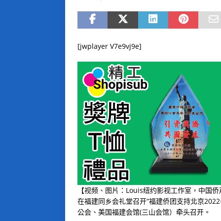
[jwplayer V7e9vj9e]
【视频、图片：Louis纽约影视工作室，中国
在福建同乡会礼堂召开
“
福建侨团支持北京
2022
公会、美国福建会馆
(
三山会馆）牵头召开。