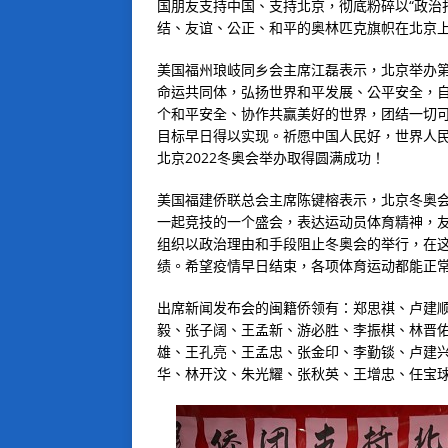
国朋友支持中国、支持北京，彻底粉碎以
“
政治
结、友谊、公正、和平的奥林匹克旗帜在北京
美国福州琅岐同乡会主席江磊表示，北京举办
命运共同体，弘扬世界和平发展、公平安全，
个和平安全、协作共赢美好的世界，团结一切
目标早日得以实现。祈愿中国人民好，世界人
北京2022冬奥会举办取得圆满成功！
美国福建侨联总会主席陈键榕表示，北京冬奥
一起竞技的一个盛会，表达运动员体育精神，
组织以政治理由和手段阻止冬奥会的举行，在
绩。希望疫情早日结束，各项体育运动都能正
出席新闻发布会的闽籍侨领有：郑思祺、卢建
毅、张子阔、王孟新、游必胜、李振棋、林晋
雄、王孔亮、王孟忠、张金印、李勤锬、卢建
华、林开汶、朱光耀、张秋英、王增忠、任宝