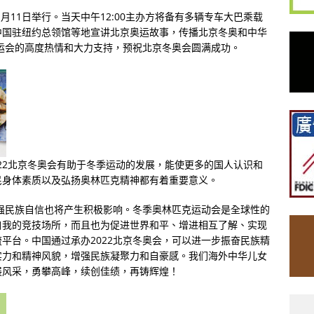
1
月
11
日举行。当天中午
12:00
主办方将备有多辆专车大巴乘载
中国驻纽约总领馆等地宣讲北京奥运故事，传播北京冬奥和中华
运会的高度热情和大力支持，预祝北京冬奥会圆满成功。
22
北京冬奥会有助于冬季运动的发展，能使更多的国人认识和
民身体素质以及弘扬奥林匹克精神都有着重要意义。
强民族自信也将产生积极影响。冬季奥林匹克运动会是全球性的
自我的竞技场所，而且也为促进世界和平、增进相互了解、实现
流平台。中国通过承办
2022
北京冬奥会，可以进一步振奋民族精
实力和精神风貌，增强民族凝聚力和自豪感。我们海外中华儿女
展风采，勇攀高峰，续创佳绩，再铸辉煌！