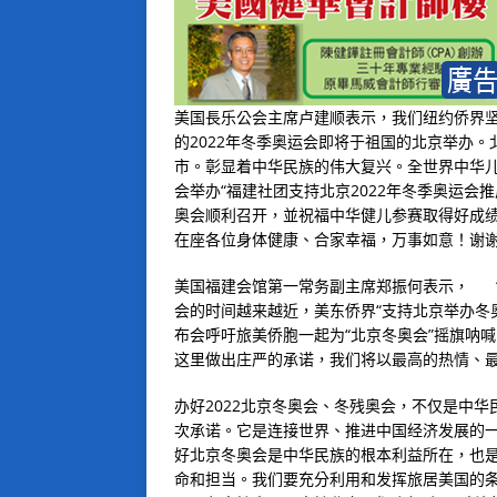
美国長乐公会主席卢建顺表示，我们纽约侨界
的
2022
年冬季奥运会即将于祖国的北京举办。
市。彰显着中华民族的伟大复兴。全世界中华
会举办
“
福建社团支持北京
2022
年冬季奥运会推
奥会顺利召开，並祝福中华健儿参赛取得好成
在座各位身体健康、合家幸福，万事如意！谢
美国福建会馆第一常务副主席郑振何表示，
会的时间越来越近，美东侨界
“
支持北京举办冬
布会呼吁旅美侨胞一起为
“
北京冬奥会
”
摇旗呐喊
这里做出庄严的承诺，我们将以最高的热情、
办好
2022
北京冬奥会、冬残奥会，不仅是中华
次承诺。它是连接世界、推进中国经济发展的
好北京冬奥会是中华民族的根本利益所在，也
命和担当。我们要充分利用和发挥旅居美国的