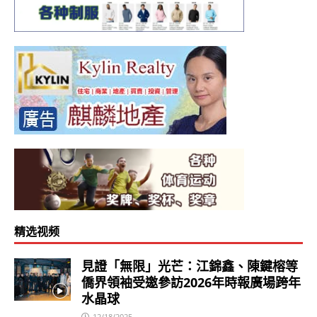
精选视频
見證「無限」光芒：江錦鑫、陳鍵榕等
僑界領袖受邀參訪2026年時報廣場跨年
水晶球
12/18/2025