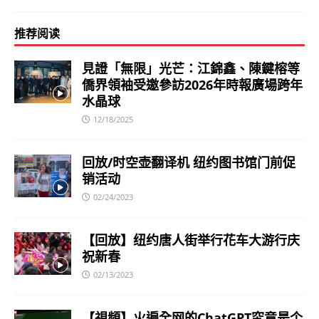
推荐阅读
見證「無限」光芒：江錦鑫、陳鍵榕等
僑界領袖受邀參訪2026年時報廣場跨年
水晶球
12/18/2025
回放/时空壶翻译机 纽约图书馆门前促
销活动
02/24/2023
【回放】纽约唐人街举行花车大游行庆
祝新春
02/13/2023
【視頻】火遍全网的ChatGPT究竟是个