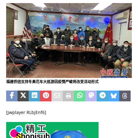
福建侨团支持冬奥花车大巡游因疫情严峻将改变活动形式
[jwplayer RLbjEnf6]