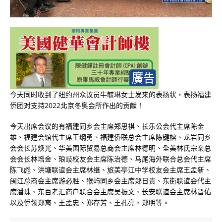
今天同时收到了纽约州众议员牛毓琳女士发来的表扬状，表扬福建
侨团对支持2022北京冬奥会所作出的贡献！
今天出席会议的有福建同乡会主席郑思祺、长乐公会代主席陈金
雄、福建会馆代主席王纲勇、福建侨联总会主席陈键榕、龙岩同乡
会会长苏焕光、华美国际贸易总商会主席林德明、全美林氏宗亲总
会会长林增金、琅岐校友会主席陈治德、马尾海外联合总会代主席
陈飞彪、洪塘联谊会主席林继、旅美亭江中学校友会主席王孟新、
闽江总商会主席游必胜、猴屿同乡会主席郑日贵、东街联谊会代主
席潘珠、东百老汇商户联合会主席吴振文、长安联谊会主席林晋佑
以及侨领郑育、王孟忠、郑存芳、王孔亮、郑明等。