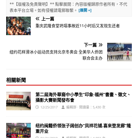
**【版權及免責聲明】** 點擊展開：內容版權歸原作者所有，不代
表本平台立場。如有侵權請電郵聯繫。
上一篇
重庆武隆食堂坍塌事故近11小时后又发现生还者
下一篇
纽约花样滑冰小运动员支持北京冬奥会 全美华人侨团
联合会主办
相關新聞
第二屆海外華裔中小學生“印象·福州”書畫、徵文、
攝影大賽新聞發布會
12/25/2017
編輯部 · 閱讀量：5,430 次
纽约闽籍侨领张子阔创办“凤祥花铺.喜来登发廊”隆
重开业