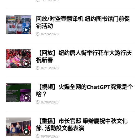
回放/时空壶翻译机 纽约图书馆门前促
销活动
02/24/2023
【回放】纽约唐人街举行花车大游行庆
祝新春
02/13/2023
【視頻】火遍全网的ChatGPT究竟是个
啥？
02/09/2023
【重播】市长官邸 舉辦慶祝中秋文化
節. 活動設文藝表演
09/09/2022