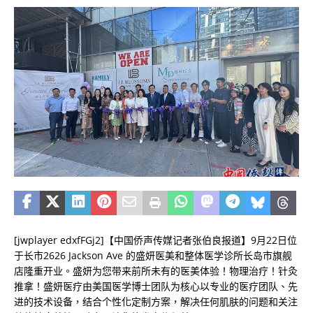
[jwplayer edxfFGj2]【中国侨声传媒记者张伯良报道】9月22日位
于长市2626 Jackson Ave 的盛妍医美和整体医学诊所长岛市旗舰
店隆重开业。盛妍为您带来前所未有的医美体验！物理治疗！针灸
推拿！盛妍医疗由美国医学博士团队为核心以专业的医疗团队、先
进的技术设备，结合个性化定制方案，解决任何肌肤的问题和关注