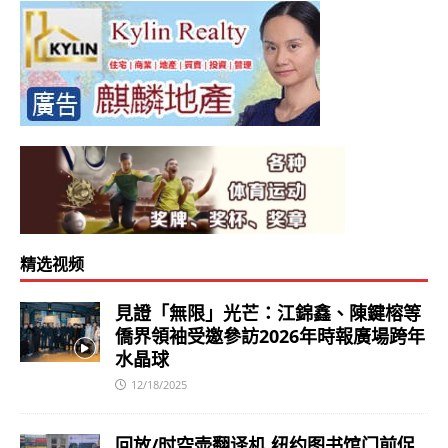
精选视频
見證「無限」光芒：江錦鑫、陳鍵榕等
僑界領袖受邀參訪2026年時報廣場跨年
水晶球
12/18/2025
回放/时空壶翻译机 纽约图书馆门前促