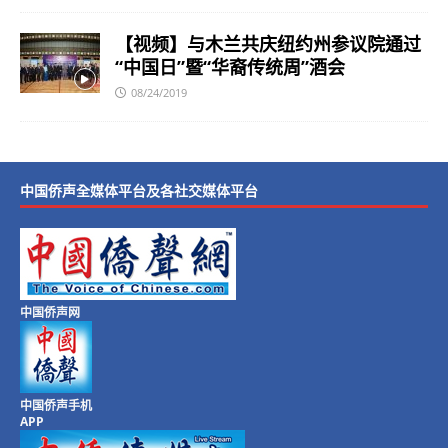
【视频】与木兰共庆纽约州参议院通过
“中国日”暨“华裔传统周”酒会
08/24/2019
中国侨声全媒体平台及各社交媒体平台
中国侨声网
中国侨声手机
APP