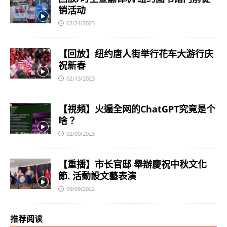
销活动
02/24/2023
【回放】纽约唐人街举行花车大游行庆
祝新春
02/13/2023
【視頻】火遍全网的ChatGPT究竟是个
啥？
02/09/2023
【重播】市长官邸 舉辦慶祝中秋文化
節. 活動設文藝表演
09/09/2022
推荐阅读