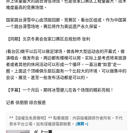
界上体量最大的跳台滑雪场馆，也是张家口赛区工程量最大、技术
难度最高的竞赛场馆。
国家跳台滑雪中心由顶层回廊、竞赛区、看台区组成。作为中国第
一个跳台滑雪场地，赛后将作为奥运遗产永久保留。
【同期】北京冬奥会张家口赛区总规划师 张利
(看台区)做平以后可以做足球场，做各种大型运动会的开幕式，做
演唱会，做发布会，两边都有楼梯可以爬，实际上是考虑将来旅游
者或者其他的休闲活动可以形成一个循环，一直沿着“如意”走一
圈。上面这个顶峰俱乐部后面有一个比较大的环境，可以做集中的
会议、展览，甚至一些发布活动都是可以的。
【字幕】一个月后，期待冰雪健儿在各个场馆的精彩亮相！
记者 徐朋朋 综合报道
**【版權及免責聲明】** 點擊展開：內容版權歸原作者所有，不代
表本平台立場。如有侵權請電郵聯繫。
上一篇