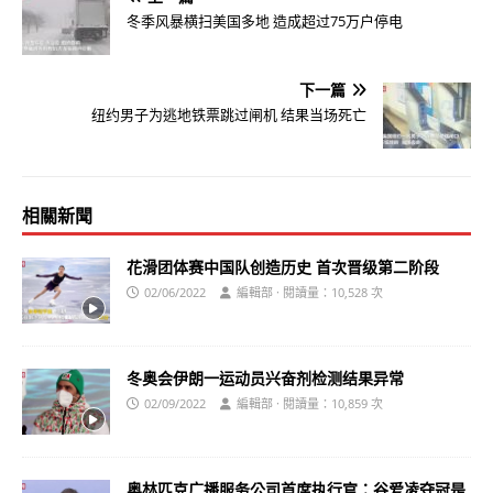
冬季风暴横扫美国多地 造成超过75万户停电
下一篇
纽约男子为逃地铁票跳过闸机 结果当场死亡
相關新聞
花滑团体赛中国队创造历史 首次晋级第二阶段
02/06/2022
編輯部 · 閱讀量：10,528 次
冬奥会伊朗一运动员兴奋剂检测结果异常
02/09/2022
編輯部 · 閱讀量：10,859 次
奥林匹克广播服务公司首席执行官：谷爱凌夺冠是