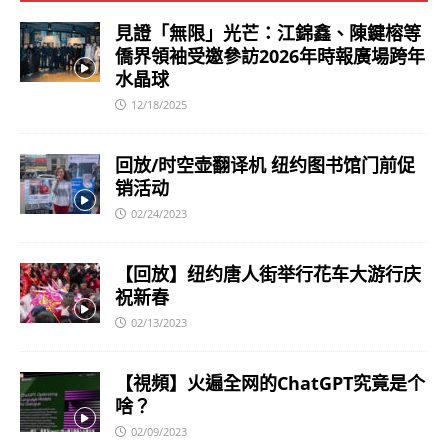
見證「無限」光芒：江錦鑫、陳鍵榕等
僑界領袖受邀參訪2026年時報廣場跨年
水晶球
12/18/2025
回放/时空壶翻译机 纽约图书馆门前促
销活动
02/24/2023
【回放】纽约唐人街举行花车大游行庆
祝新春
02/13/2023
【視頻】火遍全网的ChatGPT究竟是个
啥？
02/09/2023