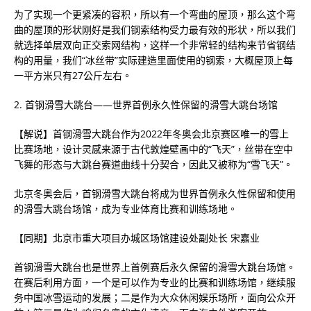
为了实现一个更紧凑的容积，所以有一个弯曲的屋顶，那么这个弯
曲的屋顶的形状刚好是我们钢索结构受力最有效的形状，所以我们
就选择单层双向正交索网结构，这样一个非常轻的结构来节省钢结
构的用量，我们“冰丝带”实际建造里面使用的钢索，大概屋顶上每
一平方米只有27公斤左右。
2. 首钢滑雪大跳台——世界首例永久性保留的滑雪大跳台场馆
【解说】首钢滑雪大跳台作为2022年冬奥会北京赛区唯一的雪上
比赛场地，设计灵感来源于古代敦煌壁画中的“飞天”，丝带在空中
飞舞的形态与大跳台赛道曲线十分契合，因此又被称为“雪飞天”。
北京冬奥会后，首钢滑雪大跳台将成为世界首例永久性保留和使用
的滑雪大跳台场馆，成为专业体育比赛和训练场地。
【同期】北京市重大项目办城区场馆建设处副处长 宋嘉业
首钢滑雪大跳台也是世界上首例赛后永久保留的滑雪大跳台场馆。
在赛后利用方面，一个是可以作为专业的比赛和训练场馆，继续服
务中国冰雪运动的发展；二是作为大众休闲娱乐场所，面向公众开