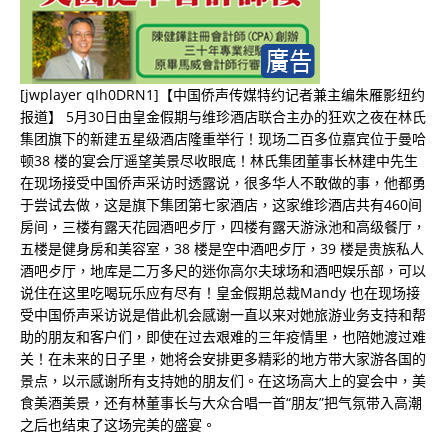
[jwplayer qIh0DRN1]【中国侨声传媒特约记者兼主编朱雁影纽约
报道】 5月30日由皇金假期与维珍酒店联合主办的狂欢之夜在林氏
集团旗下的新建五星级酒店隆重举行！现场二百多位嘉宾位于曼哈
顿38 楼的宴会厅遥望美景尽收眼底！林氏集团董事长林建中先生
在现场接受中国侨声采访时透露说，很多华人不敢做的事，他都勇
于尝试去做，这是旗下集团第七家酒店，这家维珍酒店共有460间
房间，三楼有露天花园酒吧歺厅，四楼有露天游泳池和高级餐厅，
五楼是健身房和美容室，38 楼是空中酒吧歺厅，39 楼是贵族私人
酒吧歺厅，地库是二万多尺的迷你高尔夫球场和酒吧娱乐部，可以
说住在这里吃喝玩乐应有尽有！皇金假期总裁Mandy 也在现场接
受中国侨声采访说是借此机会感谢一直以来对她旅游业务支持和帮
助的朋友和客户们，即使在过去艰难的三年疫情里，也陪她渡过难
关！在未来的日子里，她将会安排更多精彩的地方带大家游各国的
景点，以示感谢所有支持她的朋友们。在这场高大上的宴会中，美
食美酒美景，还有林董事长与大众合唱一首“朋友”把气氛带入高潮
之后也结束了这场完美的盛宴。