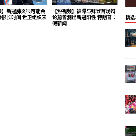
频】新冠肺炎很可能会
【短视频】被曝与拜登首场辩
播很长时间 世卫组织表
论前曾测出新冠阳性 特朗普：
精选
假新闻