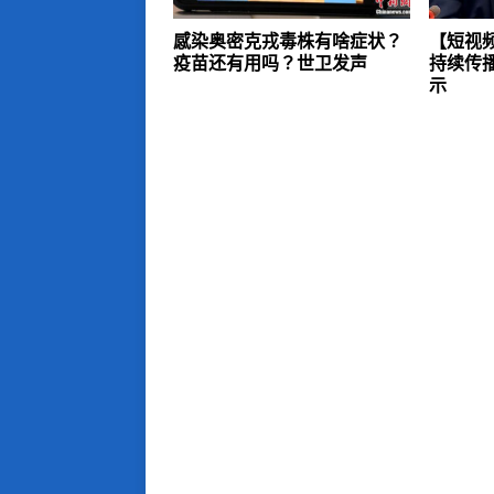
感染奥密克戎毒株有啥症状？
【短视
疫苗还有用吗？世卫发声
持续传
示