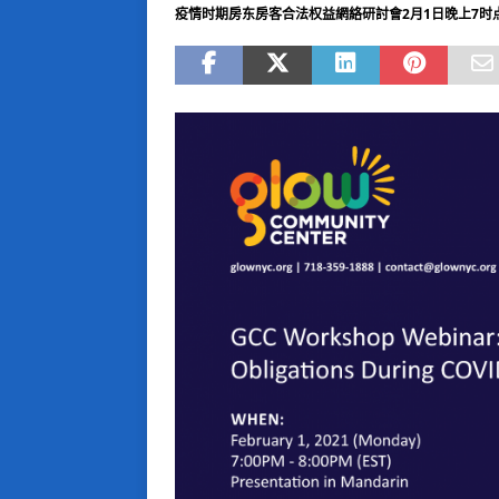
疫情时期房东房客合法权益網絡研討會2月1日晚上7时