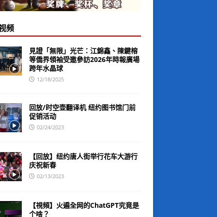
视频
見證「無限」光芒：江錦鑫、陳鍵榕
等僑界領袖受邀參訪2026年時報廣場
跨年水晶球
12/18/2025
回放/时空壶翻译机 纽约图书馆门前
促销活动
02/24/2023
【回放】纽约唐人街举行花车大游行
庆祝新春
02/13/2023
【視頻】火遍全网的ChatGPT究竟是
个啥？