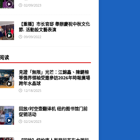
02/09/2023
【重播】市长官邸 舉辦慶祝中秋文化
節. 活動設文藝表演
09/09/2022
阅读
見證「無限」光芒：江錦鑫、陳鍵榕
等僑界領袖受邀參訪2026年時報廣場
跨年水晶球
12/18/2025
回放/时空壶翻译机 纽约图书馆门前
促销活动
02/24/2023