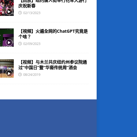
【回放】纽约唐人街举行花车大游行
庆祝新春
02/13/2023
【視頻】火遍全网的ChatGPT究竟是
个啥？
02/09/2023
【视频】与木兰共庆纽约州参议院通
过“中国日”暨“华裔传统周”酒会
08/24/2019