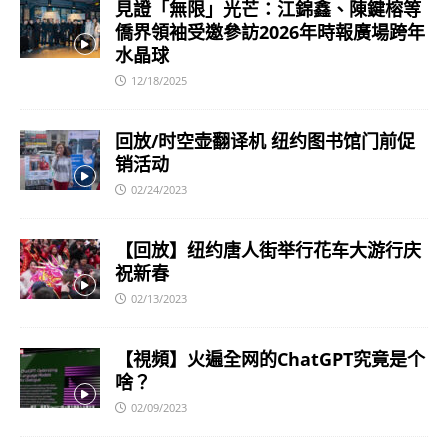
見證「無限」光芒：江錦鑫、陳鍵榕等
僑界領袖受邀參訪2026年時報廣場跨年
水晶球
12/18/2025
回放/时空壶翻译机 纽约图书馆门前促
销活动
02/24/2023
【回放】纽约唐人街举行花车大游行庆
祝新春
02/13/2023
【視頻】火遍全网的ChatGPT究竟是个
啥？
02/09/2023