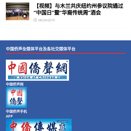
【视频】与木兰共庆纽约州参议院通过
“中国日”暨“华裔传统周”酒会
08/24/2019
中国侨声全媒体平台及各社交媒体平台
中国侨声网
中国侨声手机
APP