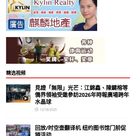
精选视频
見證「無限」光芒：江錦鑫、陳鍵榕等
僑界領袖受邀參訪2026年時報廣場跨年
水晶球
12/18/2025
回放/时空壶翻译机 纽约图书馆门前促
销活动