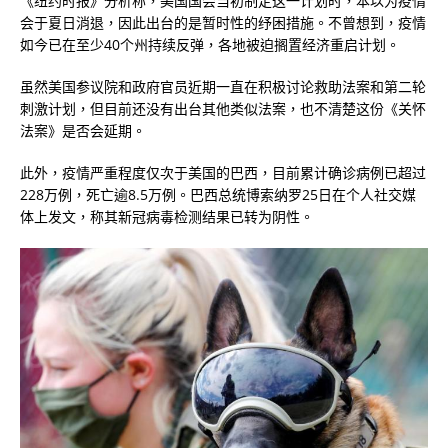
《纽约时报》分析称，美国国会当初制定这一计划时，本以为疫情
会于夏日消退，因此出台的是暂时性的纾困措施。不曾想到，疫情
如今已在至少40个州持续反弹，各地被迫搁置经济重启计划。
虽然美国参议院和政府官员近期一直在积极讨论救助法案和第二轮
刺激计划，但目前还没有出台其他类似法案，也不清楚这份《关怀
法案》是否会延期。
此外，疫情严重程度仅次于美国的巴西，目前累计确诊病例已超过
228万例，死亡逾8.5万例。巴西总统博索纳罗25日在个人社交媒
体上发文，称其新冠病毒检测结果已转为阴性。