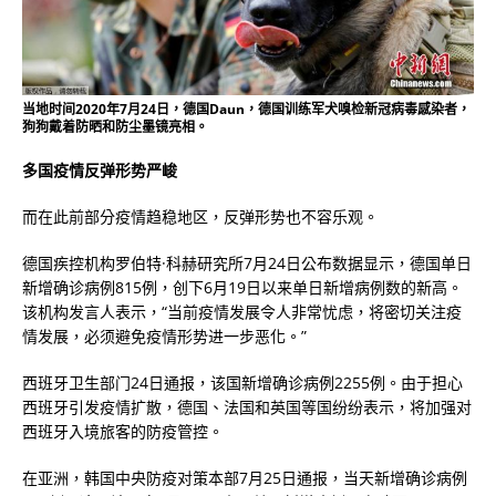
当地时间2020年7月24日，德国Daun，德国训练军犬嗅检新冠病毒感染者，
狗狗戴着防晒和防尘墨镜亮相。
多国疫情反弹形势严峻
而在此前部分疫情趋稳地区，反弹形势也不容乐观。
德国疾控机构罗伯特·科赫研究所7月24日公布数据显示，德国单日
新增确诊病例815例，创下6月19日以来单日新增病例数的新高。
该机构发言人表示，“当前疫情发展令人非常忧虑，将密切关注疫
情发展，必须避免疫情形势进一步恶化。”
西班牙卫生部门24日通报，该国新增确诊病例2255例。由于担心
西班牙引发疫情扩散，德国、法国和英国等国纷纷表示，将加强对
西班牙入境旅客的防疫管控。
在亚洲，韩国中央防疫对策本部7月25日通报，当天新增确诊病例