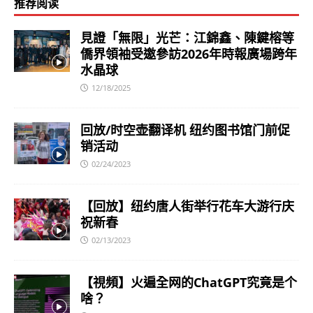
推荐阅读
見證「無限」光芒：江錦鑫、陳鍵榕等
僑界領袖受邀參訪2026年時報廣場跨年
水晶球
12/18/2025
回放/时空壶翻译机 纽约图书馆门前促
销活动
02/24/2023
【回放】纽约唐人街举行花车大游行庆
祝新春
02/13/2023
【視頻】火遍全网的ChatGPT究竟是个
啥？