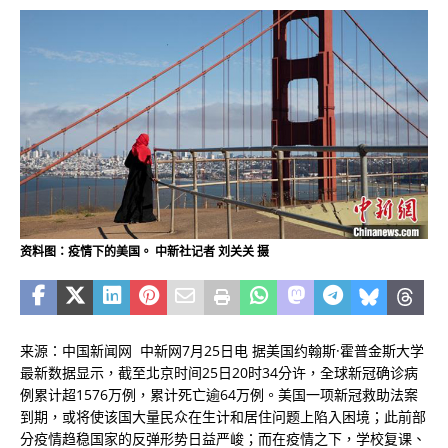
资料图：疫情下的美国。 中新社记者 刘关关 摄
来源：中国新闻网 中新网7月25日电 据美国约翰斯·霍普金斯大学
最新数据显示，截至北京时间25日20时34分许，全球新冠确诊病
例累计超1576万例，累计死亡逾64万例。美国一项新冠救助法案
到期，或将使该国大量民众在生计和居住问题上陷入困境；此前部
分疫情趋稳国家的反弹形势日益严峻；而在疫情之下，学校复课、