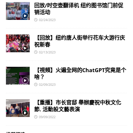
回放/时空壶翻译机 纽约图书馆门前促
销活动
02/24/2023
【回放】纽约唐人街举行花车大游行庆
祝新春
02/13/2023
【視頻】火遍全网的ChatGPT究竟是个
啥？
02/09/2023
【重播】市长官邸 舉辦慶祝中秋文化
節. 活動設文藝表演
09/09/2022