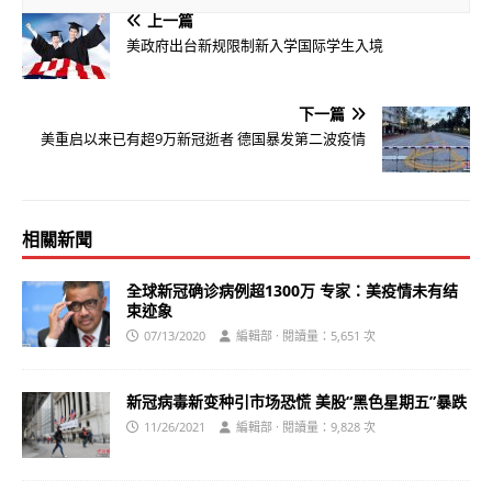
上一篇
美政府出台新规限制新入学国际学生入境
下一篇
美重启以来已有超9万新冠逝者 德国暴发第二波疫情
相關新聞
全球新冠确诊病例超1300万 专家：美疫情未有结
束迹象
07/13/2020
編輯部 · 閱讀量：5,651 次
新冠病毒新变种引市场恐慌 美股“黑色星期五”暴跌
11/26/2021
編輯部 · 閱讀量：9,828 次