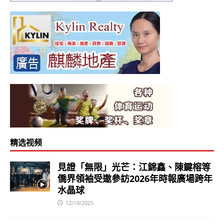
精选视频
見證「無限」光芒：江錦鑫、陳鍵榕等
僑界領袖受邀參訪2026年時報廣場跨年
水晶球
12/18/2025