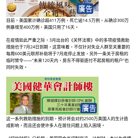
目前，美国累计确诊超411万例，死亡逾14.5万例，从确诊300万
例暴增至400万例，美国只用了16天。
在疫情如此严重之际，3月出台的《关怀法案》中的多项疫情救助
措施也于7月24日到期，这意味着，不仅针对失业人群至关重要的
每周600美元联邦补助将于7月底停止发放，另外一条关于房租的
临时禁令——“未来120天内，房东不得驱逐付不起房租的租户”也
同时失效。
这一系列救助措施的到期，预计将会对约2500万美国人的生计造
成影响，而且还会使许多人在居住问题上陷入困境。