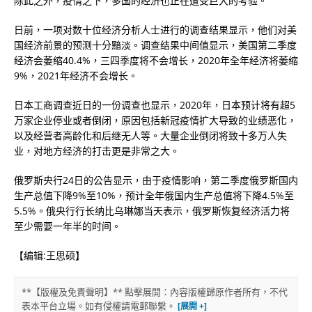
除此之外，疫情之下，多国的经济也正在遭受巨大的考验。
日前，一项对数十位经济分析人士进行的调查结果显示，他们对美
国经济前景的预测十分黯淡。调查结果中间值显示，美国第二季度
经济会萎缩40.4%，三四季度将不会增长，2020年全年经济将萎缩
9%，2021年经济不会增长。
日本工商调查近日的一份调查也显示，2020年，日本预计将有超5
万家企业停业或者倒闭，原因包括新冠疫情扩大导致的业绩恶化，
以及经营者高龄化和后继无人等。大量企业倒闭将致十多万人失
业，对地方经济的打击更是非常之大。
俄罗斯央行24日的公告显示，由于疫情影响，第二季度俄罗斯国内
生产总值下降9%至10%，预计全年俄国内生产总值将下降4.5%至
5.5%。俄央行行长纳比乌琳娜当天表示，俄罗斯恢复经济活力将
至少需要一年半的时间。
【编辑:王思硕】
**【版權及免責聲明】** 點擊展開：內容版權歸原作者所有，不代
表本平台立場。如有侵權請電郵聯繫。