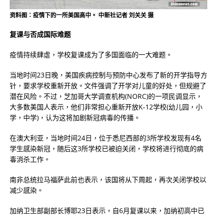
资料图：疫情下的一所美国高中。 中新社记者 刘关关 摄
复课与否成国际难题
疫情持续肆虐，学校复课成为了多国面临的一大难题。
当地时间23日晚，美国疾病控制与预防中心发布了新的开学指导方
针，要求学校重新开放。文件强调了开学对儿童的好处，但规避了
潜在风险。不过，芝加哥大学调查机构(NORC)的一项民调显示，
大多数美国人表示，他们非常担心重新开放K-12学校(幼儿园，小
学，中学)，认为这将加剧新冠病毒的传播。
在澳大利亚，当地时间24日，位于悉尼西部的3所学校发现有4名
学生感染新冠，随后这3所学校已被迫关闭，学校将进行彻底的病
毒消杀工作。
南非总统拉马福萨此前也表示，该国将从下周起，再次关闭学校以
减少感染。
加纳卫生部副部长博耶23日表示，自6月复课以来，加纳初高中已