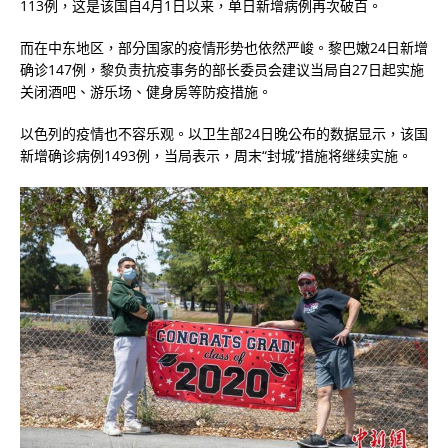
113例，这是该国自4月1日以来，单日新增病例再次破百。
而在中东地区，部分国家的疫情形势也依然严峻。黎巴嫩24日新增
确诊147例，黎负责抗疫事务的部长委员会建议当局自27日起实施
关闭酒吧、游乐场、健身房等防疫措施。
以色列的疫情也不容乐观。以卫生部24日晚公布的数据显示，该国
新增确诊病例1493例，当局表示，周末“封城”措施将继续实施。