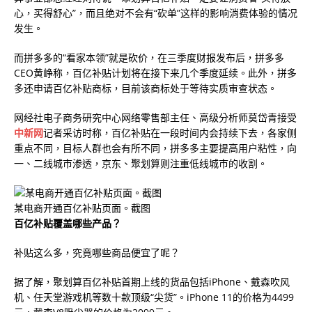
心，买得舒心”，而且绝对不会有“砍单”这样的影响消费体验的情况
发生。
而拼多多的“看家本领”就是砍价，在三季度财报发布后，拼多多
CEO黄峥称，百亿补贴计划将在接下来几个季度延续。此外，拼多
多还申请百亿补贴商标，目前该商标处于等待实质审查状态。
网经社电子商务研究中心网络零售部主任、高级分析师莫岱青接受
中新网
记者采访时称，百亿补贴在一段时间内会持续下去，各家侧
重点不同，目标人群也会有所不同，拼多多主要提高用户粘性，向
一、二线城市渗透，京东、聚划算则注重低线城市的收割。
某电商开通百亿补贴页面。截图
百亿补贴覆盖哪些产品？
补贴这么多，究竟哪些商品便宜了呢？
据了解，聚划算百亿补贴首期上线的货品包括iPhone、戴森吹风
机、任天堂游戏机等数十款顶级“尖货”。iPhone 11的价格为4499