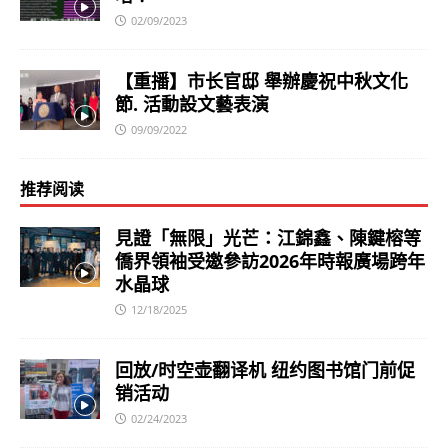
02/09/2023
【重播】市长官邸 舉辦慶祝中秋文化
節. 活動設文藝表演
09/09/2022
推荐阅读
見證「無限」光芒：江錦鑫、陳鍵榕等
僑界領袖受邀參訪2026年時報廣場跨年
水晶球
12/18/2025
回放/时空壶翻译机 纽约图书馆门前促
销活动
02/24/2023