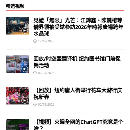
精选视频
見證「無限」光芒：江錦鑫、陳鍵榕等
僑界領袖受邀參訪2026年時報廣場跨年
水晶球
12/18/2025
回放/时空壶翻译机 纽约图书馆门前促
销活动
02/24/2023
【回放】纽约唐人街举行花车大游行庆
祝新春
02/13/2023
【視頻】火遍全网的ChatGPT究竟是个
啥？