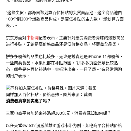
元，戴森V8吸尘器的价格为2099元。
“这些尖货，都源自聚划算百亿补贴的尖货商品池。这个商品池由
100个到200个爆款商品构成，是百亿补贴的主力款。“聚划算方面
表示。
京东方面对
中新网
记者表示，主要针对最受消费者青睐的爆款商品
进行补贴，无论是高价格商品还是低价格商品，将覆盖全品类。
拼多多覆盖的品类也比较多，无论是戴森还是iPhone 11都覆盖，
一些肉类食品、水果也都在补贴范围。“拼多多页面还是比较贴
心，哪些是在百亿补贴中，会标注出来，一目了然。”有经常网购
的用户表示。
同样加入百亿补贴，价格悬殊。图片来源：截图
消费者真拿到实惠了吗？
三家电商平台加起来补贴超300亿元，消费者感知如何呢？
以任天堂switch“漫威英雄3”游戏卡带为例，某电商平台补贴价格