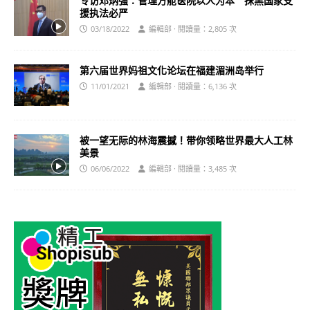
专访邓炳强：管理方舱医院以人为本 抹黑国家支
援执法必严
03/18/2022
編輯部 · 閱讀量：2,805 次
第六届世界妈祖文化论坛在福建湄洲岛举行
11/01/2021
編輯部 · 閱讀量：6,136 次
被一望无际的林海震撼！带你领略世界最大人工林
美景
06/06/2022
編輯部 · 閱讀量：3,485 次