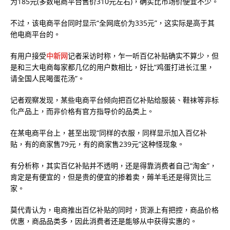
为185元(多数电商平台售价310元左右)，确实比市场价便宜不少。
不过，该电商平台同时显示“全网底价为335元”，这实际是高于其
他电商平台的。
有用户接受
中新网
记者采访时称，乍一听百亿补贴确实不算少，但
是和三大电商每家都几亿的用户数相比，好比“鸡蛋打进长江里，
请全国人民喝蛋花汤”。
记者观察发现，某些电商平台倾向把百亿补贴给服装、鞋袜等非标
化产品上，而非价格有官方指导价的品类上。
在某电商平台上，甚至出现“同样的衣服，同样显示加入百亿补
贴，有的商家售79元，有的商家售239元”这种怪现象。
有分析称，其实百亿补贴并不透明，还是得靠消费者自己“淘金”，
肯定是有便宜的，但是贵的便宜的掺着卖，薅羊毛还是得货比三
家。
莫代青认为，电商推出百亿补贴的同时，货源上有把控，商品价格
优惠，商品品类多，因此消费者还是能够从中获得实惠的。