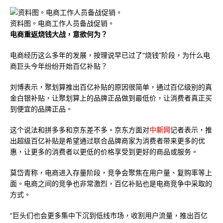
资料图。电商工作人员备战促销。
电商重返烧钱大战，意欲何为
？
电商经历这么多年的发展，按理说早已过了“烧钱”阶段，为什么电
商巨头今年纷纷开始百亿补贴？
刘博表示，聚划算推出百亿补贴的原因很简单，通过百亿级别的真
金白银补贴，让聚划算上的品牌正品做到最低价，让消费者真正买
到便宜的品牌正品。
这个说法和拼多多和京东差不多。京东方面对
中新网
记者表示，推
出超级百亿补贴是希望通过联合品牌商家为消费者带来更多的优
惠，让更多的消费者以更低的价格享受到更好的商品或服务。
莫岱青称，电商进入存量阶段，竞争会聚焦在用户量、复购率等上
面。电商之间的竞争也非常激烈，百亿补贴也是电商竞争中采取的
方式。
“巨头们也会更多集中下沉到低线市场，收割用户流量，推出百亿