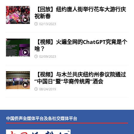
【回放】纽约唐人街举行花车大游行庆
祝新春
02/13/2023
【視頻】火遍全网的ChatGPT究竟是个
啥？
02/09/2023
【视频】与木兰共庆纽约州参议院通过
“中国日”暨“华裔传统周”酒会
08/24/2019
中国侨声全媒体平台及各社交媒体平台