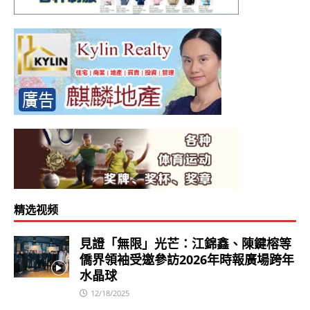
精选视频
見證「無限」光芒：江錦鑫、陳鍵榕等
僑界領袖受邀參訪2026年時報廣場跨年
水晶球
12/18/2025