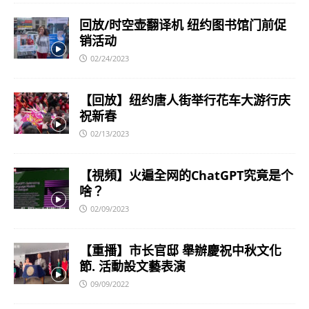
回放/时空壶翻译机 纽约图书馆门前促
销活动
02/24/2023
【回放】纽约唐人街举行花车大游行庆
祝新春
02/13/2023
【視頻】火遍全网的ChatGPT究竟是个
啥？
02/09/2023
【重播】市长官邸 舉辦慶祝中秋文化
節. 活動設文藝表演
09/09/2022