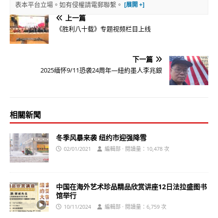
表本平台立場。如有侵權請電郵聯繫。
上一篇
《胜利八十载》专题视频栏目上线
下一篇
2025缅怀9/11恐袭24周年—紐約墨人李兆銀
相關新聞
冬季风暴来袭 纽约市迎强降雪
02/01/2021
編輯部 · 閱讀量：10,478 次
中国在海外艺术珍品精品欣赏讲座12日法拉盛图书
馆举行
10/11/2024
編輯部 · 閱讀量：6,759 次