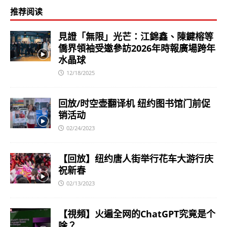
推荐阅读
見證「無限」光芒：江錦鑫、陳鍵榕等
僑界領袖受邀參訪2026年時報廣場跨年
水晶球
12/18/2025
回放/时空壶翻译机 纽约图书馆门前促
销活动
02/24/2023
【回放】纽约唐人街举行花车大游行庆
祝新春
02/13/2023
【視頻】火遍全网的ChatGPT究竟是个
啥？