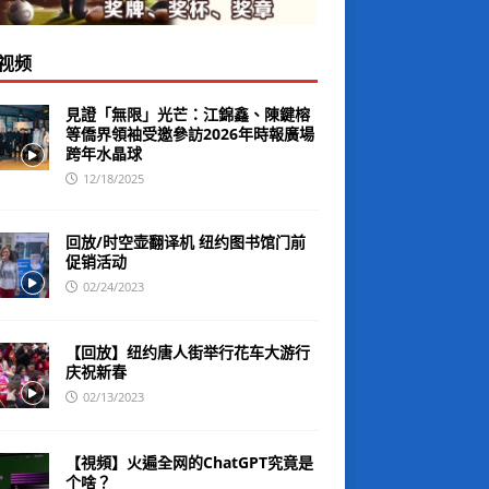
视频
見證「無限」光芒：江錦鑫、陳鍵榕
等僑界領袖受邀參訪2026年時報廣場
跨年水晶球
12/18/2025
回放/时空壶翻译机 纽约图书馆门前
促销活动
02/24/2023
【回放】纽约唐人街举行花车大游行
庆祝新春
02/13/2023
【視頻】火遍全网的ChatGPT究竟是
个啥？