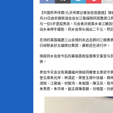
【中国侨声传媒/九天传媒记者张伯良报道】琅岐
月24日由农旗联谊会会长江敬端陪同其胞弟江
与一位6岁遗孤男孩。与会者对旅美乡亲江敏
动乡亲伸手援助，同乡会带头捐出二千元，然
在场的美国福建三山会馆的永远总顾问三纲勇
已经联系好五福殡仪集团，募款还在进行中。
琅岐同乡会就今后的募捐善款监督移交事宜与
排。
參加今天会议有美國福州琅岐同鄉會主席梁守
誉主席朱光祥，林清武。荣誉主席叶信福，周
須旭，江敬端，何智鸿，朱俊国，陳玉凤，翁
朱秀燕，朱华英。副主席陳善錦，刘增国，刘