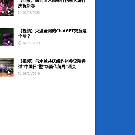
【回放】纽约唐人街举行花车大游行
庆祝新春
02/13/2023
【視頻】火遍全网的ChatGPT究竟是
个啥？
02/09/2023
【视频】与木兰共庆纽约州参议院通
过“中国日”暨“华裔传统周”酒会
08/24/2019