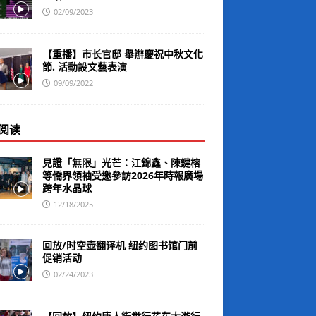
02/09/2023
【重播】市长官邸 舉辦慶祝中秋文化
節. 活動設文藝表演
09/09/2022
阅读
見證「無限」光芒：江錦鑫、陳鍵榕
等僑界領袖受邀參訪2026年時報廣場
跨年水晶球
12/18/2025
回放/时空壶翻译机 纽约图书馆门前
促销活动
02/24/2023