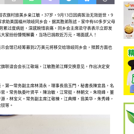
农旗村旅美乡亲江敏，37岁，9月13日因病医治无效逝世，9
辉求助美国福州琅岐同乡会，据其胞弟陈述，家中有60多岁父母
因劳累过度病逝，深感婉惜哀痛，同乡会主席梁守表表示立即发
后大家纷纷慷慨解囊，当场已捐款近万元，埸面感人！
表示会馆已经筹募到2万美元将移交给琅岐同乡会，殡葬方面也
农旗联谊会会长江敬端，江敏胞弟江輝交换意见，作出决定安
表，第一常务副主席林清永，理事長翁玉門，秘書長陳宜昌，名
林官。常务執委叶贤平，陳治敏，江常挺，林朝文，朱晓峰，董
齐源，林宝义。常务副主席江敬棟，江典輝，翁美华，朱秀峰，
依钗等。