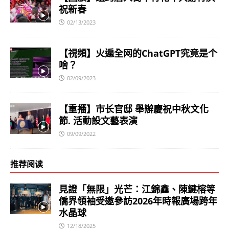
祝新春
02/13/2023
【視頻】火遍全网的ChatGPT究竟是个
啥？
02/09/2023
【重播】市长官邸 舉辦慶祝中秋文化
節. 活動設文藝表演
09/09/2022
推荐阅读
見證「無限」光芒：江錦鑫、陳鍵榕等
僑界領袖受邀參訪2026年時報廣場跨年
水晶球
12/18/2025