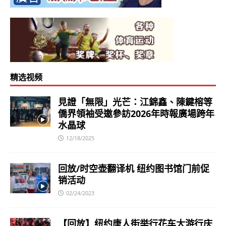
精选视频
見證「無限」光芒：江錦鑫、陳鍵榕等
僑界領袖受邀參訪2026年時報廣場跨年
水晶球
12/18/2025
回放/时空壶翻译机 纽约图书馆门前促
销活动
02/24/2023
【回放】纽约唐人街举行花车大游行庆