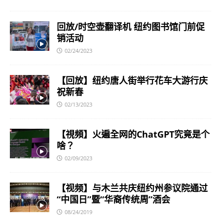
回放/时空壶翻译机 纽约图书馆门前促
销活动
02/24/2023
【回放】纽约唐人街举行花车大游行庆
祝新春
02/13/2023
【視頻】火遍全网的ChatGPT究竟是个
啥？
02/09/2023
【视频】与木兰共庆纽约州参议院通过
“中国日”暨“华裔传统周”酒会
08/24/2019