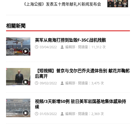
《上海公报》发表五十周年献礼片新闻发布会
相關新聞
美军从南海打捞到坠毁F-35C战机残骸
03/04/2022
編輯部 · 閱讀量：11,312 次
【短視頻】普京与戈尔巴乔夫遗体告别 献花并鞠躬
后离开
09/02/2022
編輯部 · 閱讀量：3,475 次
视频/3天新增50例 驻日美军岩国基地集体感染持
续
01/03/2022
編輯部 · 閱讀量：2,369 次