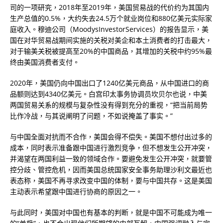
司的一项研究，2018年至2019年，美国贸易战的代价约为其国内
生产总值的0.5%，大约失去24.5万个就业岗位和880亿美元实际家
庭收入。穆迪公司（MoodysInvestorServices）的报告显示，美
国在对华贸易战期间实施的关税对美企和本土消费者的打击最大，
对于输美关税被提高至20%的中国商品，其增加的关税中约95%最
终由美国消费者支付。
2020年，美国仍向中国出口了1240亿美元商品，从中国进口的商
品额则达到4340亿美元。白宫印太事务协调员坎贝尔也说，中美
两国贸易关系的规模与复杂性没有得到充分的重视，“把当前局势
比作冷战，与其说阐明了问题，不如说掩盖了事实。”
与中国全面对抗而不合作，美国会得不偿失。美国不想付出过多的
成本，同时表示准备跟中国进行激烈竞争，但不想发生公开冲突，
并渴望在两国利益一致的领域合作。要避免发生公开冲突，就要管
控分歧、管控危机，因而美国总统国家安全事务助理沙利文最近也
表态称，美国不再寻求改变中国的体制，要与中国共存。这是美国
主动表示希望跟中国进行协商的原因之一。
与此同时，美国对中国也有基本的判断，就是中国不可能成为唯一