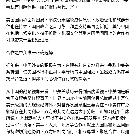
的“单极”，也不会出现他们所期望的内部瓦解，中国强调融入与完
善现有国际体系，而非提出替代方案。
美国国内亦面对困局，不仅仍未摆脱疫情危机，政治极化和族群分
化也在持续，国内政治乏善可陈，拜登支持率再创新低。其与中国
在包括气候变化、核不扩散、能源安全等重大国际问题上的合作有
可能带来一些积极进展。
合作是中美唯一正确选择
近年来，中国外交的积极有为、有理有利有节地推进与争取中美关
系转圜，使美国不得不正视、平等地与中国相处。虽然双方仍在寻
找磨合之道，但都认为必须进行有效的探索。
从中国的战略视角来看，中美关系历来得到高度重视。中美同是联
合国安理会常任理事国、世界上GDP排名前两位且总量超过十万亿
美元级别的大规模经济体，对世界发展承担重要责任。中美在广泛
领域存在共同利益，双方的共同点远远大于分歧。正如习近平主席
所说，“地球足够大，容得下中美各自和共同发展。”双方应积极推
进两军、执法、禁毒、人文、地方等合作，就重大国际和地区问题
保持密切沟通协调。双方应相向而行、相互尊重、聚焦合作，以建