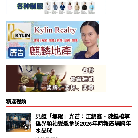
精选视频
見證「無限」光芒：江錦鑫、陳鍵榕等
僑界領袖受邀參訪2026年時報廣場跨年
水晶球