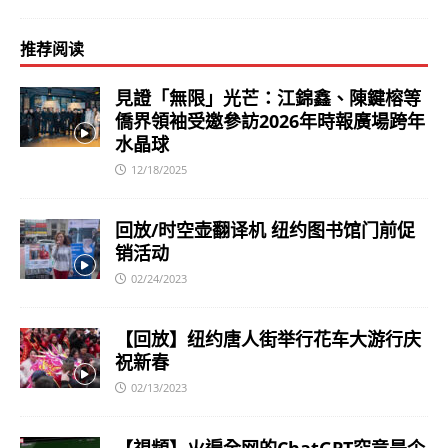
推荐阅读
見證「無限」光芒：江錦鑫、陳鍵榕等
僑界領袖受邀參訪2026年時報廣場跨年
水晶球
12/18/2025
回放/时空壶翻译机 纽约图书馆门前促
销活动
02/24/2023
【回放】纽约唐人街举行花车大游行庆
祝新春
02/13/2023