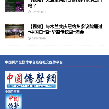
【視頻】火遍全网的ChatGPT究竟是个
啥？
02/09/2023
【视频】与木兰共庆纽约州参议院通过
“中国日”暨“华裔传统周”酒会
08/24/2019
中国侨声全媒体平台及各社交媒体平台
中国侨声网