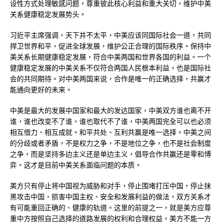
设性方式处理敏感问题，尊重彼此核心利益和重大关切，维护中美
关系健康稳定发展势头。
习近平主席强调，天下并不太平，中美应该同国际社会一道，共同
捍卫世界和平，促进全球发展，维护公正合理的国际秩序。保持中
美关系长期健康稳定发展，符合中美两国和世界各国的利益。一个
健康稳定发展的中美关系不仅符合两国人民根本利益，也是国际社
会的共同期待。对中美两国来说，合作是唯一的正确选择，共赢才
能通向更好的未来。
中美是最大的发展中国家和最大的发达国家，中美双方谁也离不开
谁，谁也改变不了谁，谁也取代不了谁，中美两国完全可以也必须
相互借力、相互成就。和平共处、互利共赢是唯一选择。中美之间
的分歧或者矛盾，不是权力之争，不是地位之争，也不是社会制度
之争，而是坚持多边主义还是单边主义，倡导合作共赢还是零和博
弈。这才是目前中美关系面临问题的本质。
美方只有停止将中国视为威胁和对手，停止围堵打压中国，停止抹
黑攻击中国，损害中国主权、安全和发展利益的做法，双方关系才
有可能重回正确的、健康的轨道。这里的前提之一，就是美方应尊
重中方按照自己选择的道路发展的权利和合理权益，美方不能一方