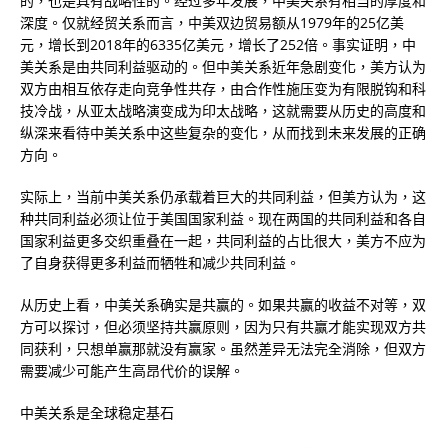
的，也是具有战略性的。经过多年发展，中美关系有相当的厚度和
深度。仅就经贸关系而言，中美双边贸易额从1979年的25亿美
元，增长到2018年的6335亿美元，增长了252倍。事实证明，中
美关系是由共同利益驱动的。但中美关系近年急剧变化，美方认为
双方由相互依存走向竞争性共存，由合作性施压变为有限脱钩和科
技冷战，从亚太战略演变成为印太战略，这就需要从历史的高度和
纵深来看待中美关系中这些复杂的变化，从而找到未来发展的正确
方向。
实际上，当前中美关系仍承载着巨大的共同利益，但美方认为，这
种共同利益必须让位于美国国家利益。现在两国的共同利益和各自
国家利益更多交织重叠在一起，共同利益的占比很大，美方不应为
了自身获得更多利益而牺牲和减少共同利益。
从历史上看，中美关系确实是共赢的。如果共赢的收益不对等，双
方可以探讨，但必须坚持共赢原则，因为只有共赢才能实现双方共
同获利，只想单赢那就没有赢家。虽然差异无法完全消除，但双方
需要减少可能产生高昂代价的误解。
中美关系是全球稳定基石