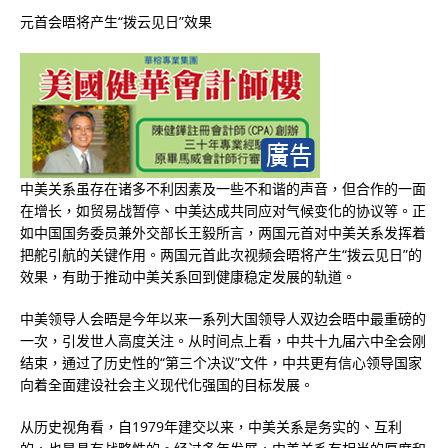
元首会晤将产生“拨云见日”效果
中美关系虽存在诸多不利因素及一些不和谐的声音，但合作的一面
在增长，如贸易战暂停、中美达成共同应对气候变化的协议等。正
如中国国务委员兼外交部长王毅所言，两国元首对中美关系发挥着
把舵引航的关键作用。两国元首此次视频会晤将产生“拨云见日”的
效果，有助于推动中美关系回到健康稳定发展的轨道。
中美领导人会晤是今年以来一系列大国领导人双边会晤中最重磅的
一次，引发世人高度关注。从时间点上看，中共十九届六中全会刚
结束，通过了历史性的“第三个决议”文件，中共更有信心领导国家
向着全面建设社会主义现代化强国的目标发展。
从历史视角看，自1979年建交以来，中美关系是务实的、互利