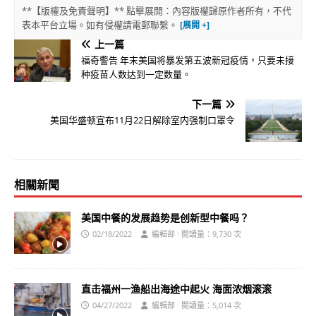
**【版權及免責聲明】** 點擊展開：內容版權歸原作者所有，不代
表本平台立場。如有侵權請電郵聯繫。
上一篇
福奇警告 年末美国将暴发第五波新冠疫情，只要未接
种疫苗人数达到一定数量。
下一篇
美国华盛顿宣布11月22日解除室内强制口罩令
相關新聞
美国中餐的发展趋势是创新型中餐吗？
02/18/2022
編輯部 · 閱讀量：9,730 次
直击福州一渔船出海途中起火 海面浓烟滚滚
04/27/2022
編輯部 · 閱讀量：5,014 次