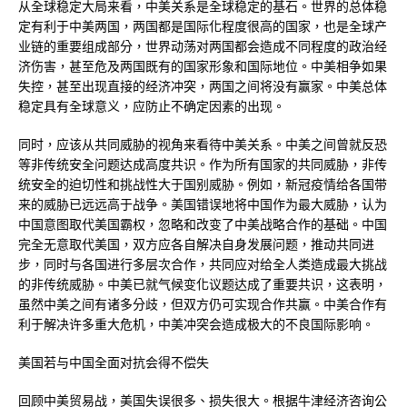
从全球稳定大局来看，中美关系是全球稳定的基石。世界的总体稳
定有利于中美两国，两国都是国际化程度很高的国家，也是全球产
业链的重要组成部分，世界动荡对两国都会造成不同程度的政治经
济伤害，甚至危及两国既有的国家形象和国际地位。中美相争如果
失控，甚至出现直接的经济冲突，两国之间将没有赢家。中美总体
稳定具有全球意义，应防止不确定因素的出现。
同时，应该从共同威胁的视角来看待中美关系。中美之间曾就反恐
等非传统安全问题达成高度共识。作为所有国家的共同威胁，非传
统安全的迫切性和挑战性大于国别威胁。例如，新冠疫情给各国带
来的威胁已远远高于战争。美国错误地将中国作为最大威胁，认为
中国意图取代美国霸权，忽略和改变了中美战略合作的基础。中国
完全无意取代美国，双方应各自解决自身发展问题，推动共同进
步，同时与各国进行多层次合作，共同应对给全人类造成最大挑战
的非传统威胁。中美已就气候变化议题达成了重要共识，这表明，
虽然中美之间有诸多分歧，但双方仍可实现合作共赢。中美合作有
利于解决许多重大危机，中美冲突会造成极大的不良国际影响。
美国若与中国全面对抗会得不偿失
回顾中美贸易战，美国失误很多、损失很大。根据牛津经济咨询公