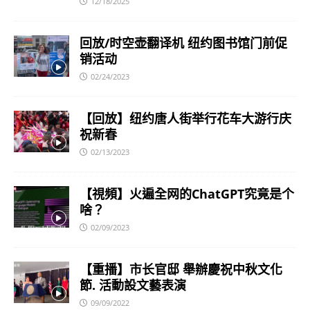
12/18/2025
回放/时空壶翻译机 纽约图书馆门前促
销活动
02/24/2023
【回放】纽约唐人街举行花车大游行庆
祝新春
02/13/2023
【視頻】火遍全网的ChatGPT究竟是个
啥？
02/09/2023
【重播】市长官邸 舉辦慶祝中秋文化
節. 活動設文藝表演
09/09/2022