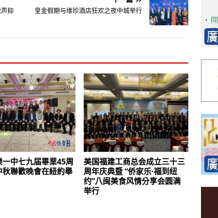
歌声抑
皇金假期与维珍酒店狂欢之夜中城举行
樂一中七九届畢業45周
美国福建工商总会成立三十三
中秋聯歡晚會在紐約舉
周年庆典暨 “侨家乐·福到纽
约”八闽美食风情分享会圆满
举行