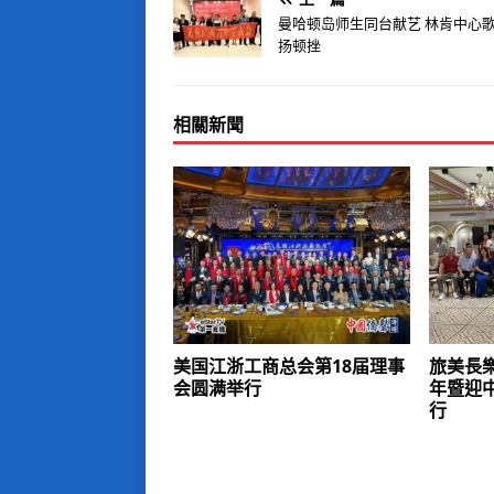
曼哈顿岛师生同台献艺 林肯中心
扬顿挫
相關新聞
美国江浙工商总会第18届理事
旅美長
会圆满举行
年暨迎
行