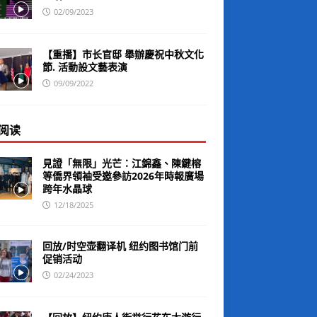
02/09/2023
【重播】市长官邸 舉辦慶祝中秋文化
節. 活動設文藝表演
09/09/2022
阅读
見證「無限」光芒：江錦鑫、陳鍵榕
等僑界領袖受邀參訪2026年時報廣場
跨年水晶球
12/18/2025
回放/时空壶翻译机 纽约图书馆门前
促销活动
02/24/2023