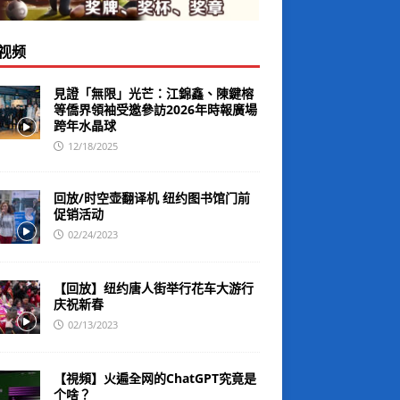
视频
見證「無限」光芒：江錦鑫、陳鍵榕
等僑界領袖受邀參訪2026年時報廣場
跨年水晶球
12/18/2025
回放/时空壶翻译机 纽约图书馆门前
促销活动
02/24/2023
【回放】纽约唐人街举行花车大游行
庆祝新春
02/13/2023
【視頻】火遍全网的ChatGPT究竟是
个啥？