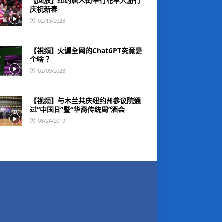
【回放】纽约唐人街举行花车大游行
庆祝新春
02/13/2023
【視頻】火遍全网的ChatGPT究竟是
个啥？
02/09/2023
【视频】与木兰共庆纽约州参议院通
过“中国日”暨“华裔传统周”酒会
08/24/2019