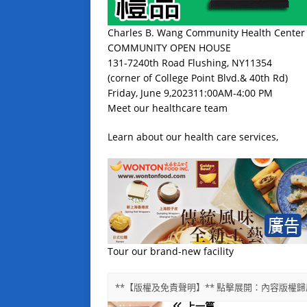
Charles B. Wang Community Health Center
COMMUNITY OPEN HOUSE
131-7240th Road Flushing, NY11354
(corner of College Point Blvd.& 40th Rd)
Friday, June 9,202311:00AM-4:00 PM
Meet our healthcare team
Learn about our health care services,
Tour our brand-new facility
**【版權及免責聲明】** 點擊展開：內容版
上一篇