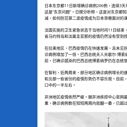
日本东京都11日新增确诊病例206例，连续3
这是“东京问题”。日媒分析称，这是对东京都
减，如何防范第二波疫情成为日本亟需面对的
法国实施的卫生紧急状态于当地时间11日结束
省马约特岛和法属圭亚那的疫情仍然没有受到
在拉美地区，巴西疫情仍在快速发展，且未见
诊病例增加了一倍。巴西总统夫人米歇尔·博索
前，已确诊感染的巴西总统博索纳罗仍在总统
在智利，近两周来，部分地区确诊病例增长的
和北部一些省份的疫情形势仍不容乐观。目前，
口中的一半左右。
非洲地区疫情依然严峻。据非洲疾控中心官网最
重，确诊病例数在短短两周内就翻一番，已超过