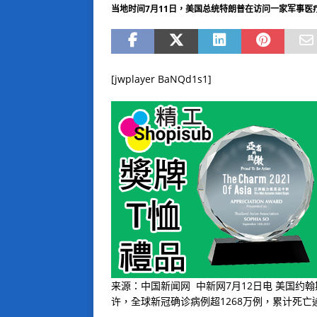
当地时间7月11日，美国总统特朗普在访问一家军事医
[jwplayer BaNQd1s1]
来源：中国新闻网 中新网7月12日电 美国约翰
许，全球新冠确诊病例超1268万例，累计死亡