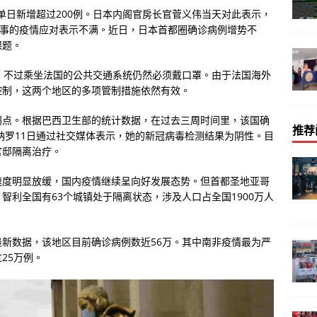
天单日新增超过200例。日本内阁官房长官菅义伟当天对此表示，
知事的疫情应对表示不满。近日，日本首都圈确诊病例增势不
课题。
，不过乘坐法国的公共交通系统仍然必须戴口罩。由于法国海外
控制，这两个地区的多项管制措施依然有效。
拐点。根据巴西卫生部的统计数据，在过去三周时间里，该国确
推荐
纳罗11日通过社交媒体表示，她的新冠病毒检测结果为阴性。目
官邸隔离治疗。
速度明显放缓，国内疫情继续呈向好发展态势。但首都圣地亚哥
智利全国有63个城镇处于隔离状态，涉及人口占全国1900万人
新数据，该地区目前确诊病例数近56万。其中南非疫情最为严
25万例。