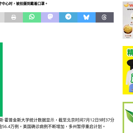
疗中心时，被拍摄到戴着口罩。
斯·霍普金斯大学统计数据显示，截至北京时间7月12日9时37分
逾56.4万例。美国确诊病例不断增加，多州暂停重启计划。