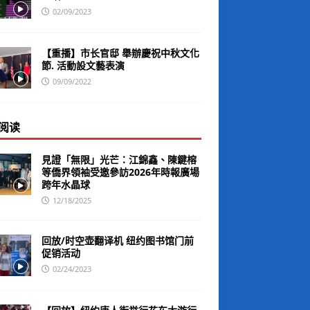
02/09/2023
【重播】市长官邸 舉辦慶祝中秋文化
節. 活動設文藝表演
09/09/2022
阅读
見證「無限」光芒：江錦鑫、陳鍵榕
等僑界領袖受邀參訪2026年時報廣場
跨年水晶球
12/18/2025
回放/时空壶翻译机 纽约图书馆门前
促销活动
02/24/2023