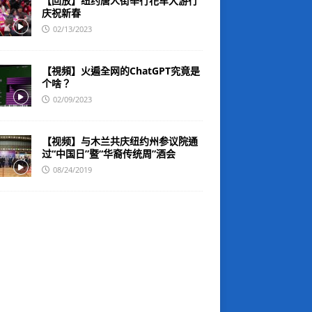
【回放】纽约唐人街举行花车大游行
庆祝新春
02/13/2023
【視頻】火遍全网的ChatGPT究竟是
个啥？
02/09/2023
【视频】与木兰共庆纽约州参议院通
过“中国日”暨“华裔传统周”酒会
08/24/2019