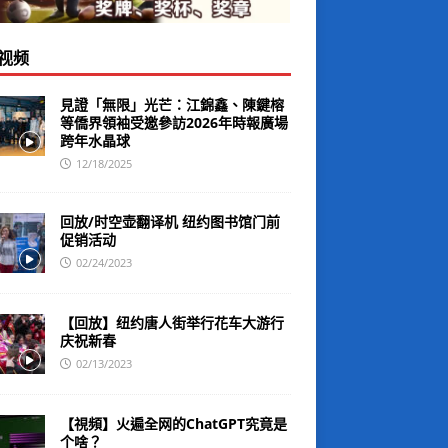
视频
見證「無限」光芒：江錦鑫、陳鍵榕
等僑界領袖受邀參訪2026年時報廣場
跨年水晶球
12/18/2025
回放/时空壶翻译机 纽约图书馆门前
促销活动
02/24/2023
【回放】纽约唐人街举行花车大游行
庆祝新春
02/13/2023
【視頻】火遍全网的ChatGPT究竟是
个啥？