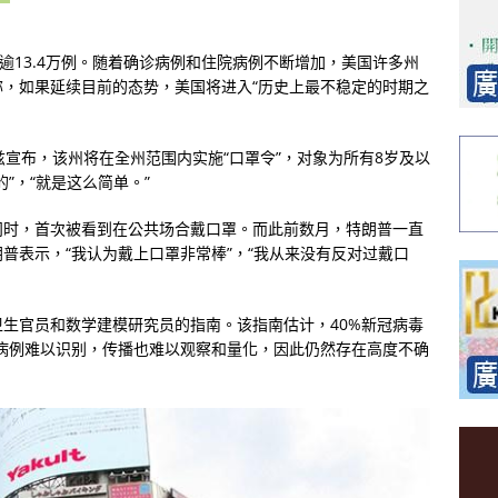
逾13.4万例。随着确诊病例和住院病例不断增加，美国许多州
，如果延续目前的态势，美国将进入“历史上最不稳定的时期之
兹宣布，该州将在全州范围内实施“口罩令”，对象为所有8岁及以
”，“就是这么简单。”
问时，首次被看到在公共场合戴口罩。而此前数月，特朗普一直
普表示，“我认为戴上口罩非常棒”，“我从来没有反对过戴口
生官员和数学建模研究员的指南。该指南估计，40%新冠病毒
病例难以识别，传播也难以观察和量化，因此仍然存在高度不确