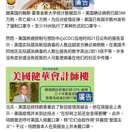
据美国约翰斯·霍普金斯大学统计数据显示，美国确诊病例已超388
万例，死亡超14.1万例。为应对疫情反弹，美国已有超半数州发布
了强制口罩令，至少39州执行了某种形式的口罩令。
然而，美国疾病控制与预防中心(CDC)当地时间21日公布的报告显
示，美国实际感染新冠病毒的人数远超官方确诊病例数。在美国不
同地区实际感染病毒的人数比报告的数字高出2到13倍不等。许多
没有症状或没有就医的人可能使病毒在他们的社区中传播。
当天，美国总统特朗普重启了新冠疫情简报会。他在简报会上表
示，美国疫情并未到达拐点，“在好转之前还会变得更糟”。此外，
特朗普还呼吁美国人佩戴口罩，称“它们会起作用”并展现“爱国主
义”。不过，特朗普本人在简报会上并未戴口罩。