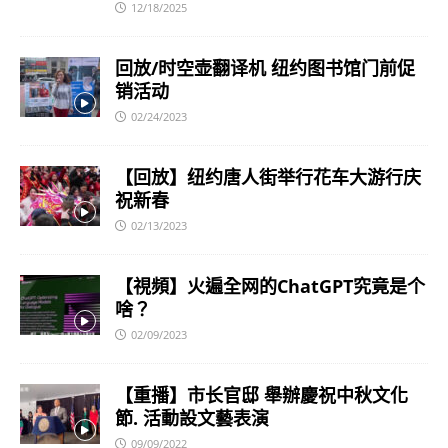
12/18/2025
回放/时空壶翻译机 纽约图书馆门前促
销活动
02/24/2023
【回放】纽约唐人街举行花车大游行庆
祝新春
02/13/2023
【視頻】火遍全网的ChatGPT究竟是个
啥？
02/09/2023
【重播】市长官邸 舉辦慶祝中秋文化
節. 活動設文藝表演
09/09/2022