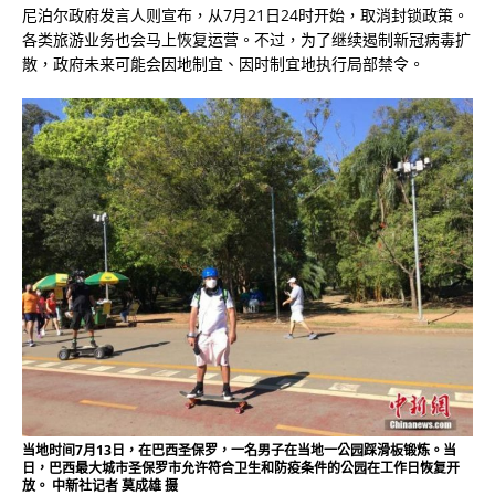
尼泊尔政府发言人则宣布，从7月21日24时开始，取消封锁政策。
各类旅游业务也会马上恢复运营。不过，为了继续遏制新冠病毒扩
散，政府未来可能会因地制宜、因时制宜地执行局部禁令。
当地时间7月13日，在巴西圣保罗，一名男子在当地一公园踩滑板锻炼。当
日，巴西最大城市圣保罗市允许符合卫生和防疫条件的公园在工作日恢复开
放。 中新社记者 莫成雄 摄