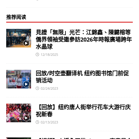
推荐阅读
見證「無限」光芒：江錦鑫、陳鍵榕等
僑界領袖受邀參訪2026年時報廣場跨年
水晶球
12/18/2025
回放/时空壶翻译机 纽约图书馆门前促
销活动
02/24/2023
【回放】纽约唐人街举行花车大游行庆
祝新春
02/13/2023