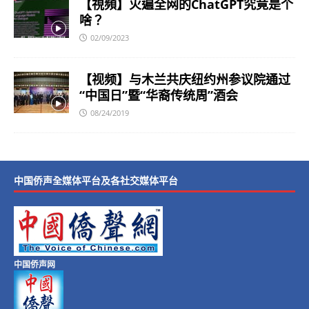
【視頻】火遍全网的ChatGPT究竟是个
啥？
02/09/2023
【视频】与木兰共庆纽约州参议院通过
“中国日”暨“华裔传统周”酒会
08/24/2019
中国侨声全媒体平台及各社交媒体平台
中国侨声网