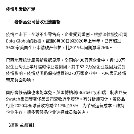
疫情引发破产潮
奢侈品公司营收也遭腰斩
疫情冲击下，全球不少零售商、企业受到重创。根据法律服务公司
Epiq Global的数据，截至6月30日的2020年上半年，已有超过
3600家美国企业申请破产保护，比2019年同期激增26%。
巴西地理统计局最新数据显示，全国约400万家企业中，近130万
家企业6月上半月临时停业或倒闭，其中52.2万家企业是因为受到
疫情影响。疫情期间仍保持运营的270万家企业中，70%表示疫情
带来负面影响。
国际奢侈品牌也未能幸免。英国博柏利(Burberry)和瑞士制表巨头
Swatch集团等奢侈品公司营收近乎腰斩。有分析师预计，奢侈品
行业2020年全球营收将减少17%至35%。为节省运营成本、维持
企业生存，很多奢侈品企业选择裁员和关店。
【编辑:孟湘君】