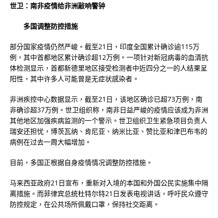
世卫：南非疫情给非洲敲响警钟
多国调整防控措施
部分国家疫情仍然严峻。截至21日，印度全国累计确诊逾115万
例，其中首都地区累计确诊超12万例。一项针对新冠病毒的血清抗
体检测显示，首都新德里地区接受检测者中近四分之一的人结果呈
阳性，其中许多人可能曾是无症状感染者。
非洲疾控中心数据显示，截至21日，该地区确诊已超73万例，南
非确诊超37万例。世卫组织称，南非日益严峻的疫情应该成为非洲
其他地区加强疾病监测的一个警示。世卫组织卫生紧急项目负责人
瑞安还担忧，博茨瓦纳、肯尼亚、纳米比亚、赞比亚和津巴布韦的
病例在过去一周大幅增加。
目前，多国正根据自身疫情情况调整防控措施。
马来西亚政府21日宣布，重新对入境的本国和外国公民实施集中隔
离措施。而菲律宾总统杜特尔特21日发表电视讲话，呼吁民众遵守
防控规定，在公共场所佩戴口罩，保持社交距离。