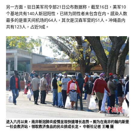
另一方面，驻日美军司令部21日公布数据称，截至16日，美军10
个基地共有140人新冠阳性，已转为阴性者未包含在内。感染人数
最多的是普天间机场的64人，其次是汉森军营的51人。冲绳县内
共有123人，占近9成。
进入六月以来，南非新冠肺炎疫情呈现快速增长态势。图为在南非约翰内斯堡
一社会救济站，领取救济食品的民众排成长龙。 中新社记者 王曦 摄