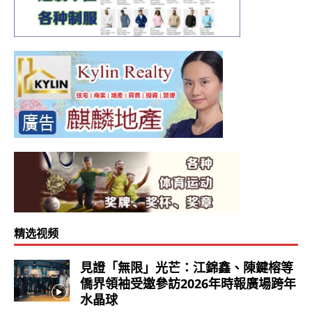
精选视频
見證「無限」光芒：江錦鑫、陳鍵榕等
僑界領袖受邀參訪2026年時報廣場跨年
水晶球