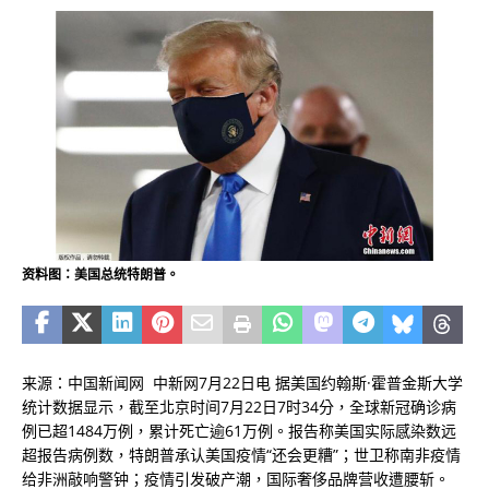
资料图：美国总统特朗普。
来源：中国新闻网 中新网7月22日电 据美国约翰斯·霍普金斯大学
统计数据显示，截至北京时间7月22日7时34分，全球新冠确诊病
例已超1484万例，累计死亡逾61万例。报告称美国实际感染数远
超报告病例数，特朗普承认美国疫情“还会更糟”；世卫称南非疫情
给非洲敲响警钟；疫情引发破产潮，国际奢侈品牌营收遭腰斩。