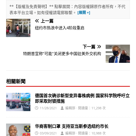
**【版權及免責聲明】** 點擊展開：內容版權歸原作者所有，不代
表本平台立場。如有侵權請電郵聯繫。
上一篇
纽约市热浪中进入4阶段重启
下一篇
特朗普宣称“可能”关闭更多中国驻美外交机构
相關新聞
德国首次确诊新型变异毒株病例 国家科学院呼吁立
即采取封锁措施
11/28/2021
編輯部 · 閱讀量：11,298 次
华商客制口罩 支持亚当斯参选纽约市长
03/09/2021
編輯部 · 閱讀量：10,988 次