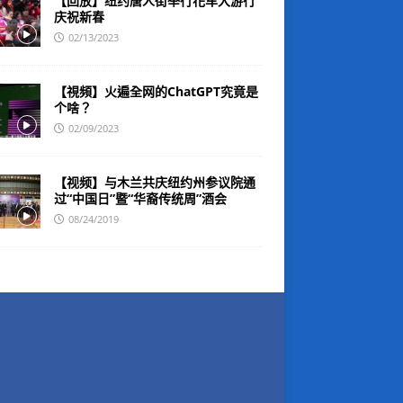
【回放】纽约唐人街举行花车大游行
庆祝新春
02/13/2023
【視頻】火遍全网的ChatGPT究竟是
个啥？
02/09/2023
【视频】与木兰共庆纽约州参议院通
过“中国日”暨“华裔传统周”酒会
08/24/2019