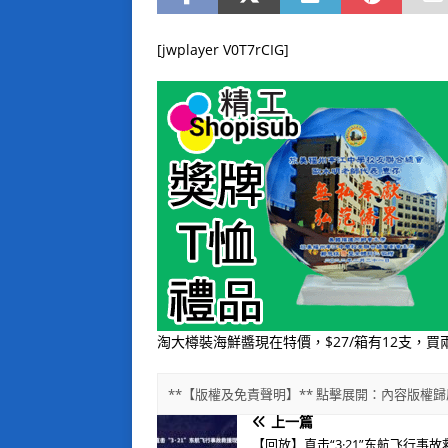
[jwplayer V0T7rCIG]
淘大樽裝海鮮醬現在特價，$27/箱有12支，
**【版權及免責聲明】** 點擊展開：內容版
上一篇
【回放】直击“3·21”东航飞行事