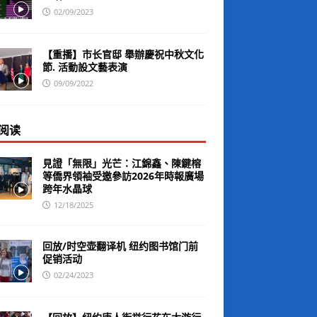
02/09/2023
【重播】市长官邸 舉辦慶祝中秋文化
節. 活動設文藝表演
09/09/2022
阅读
見證「無限」光芒：江錦鑫、陳鍵榕
等僑界領袖受邀參訪2026年時報廣場
跨年水晶球
12/18/2025
回放/时空壶翻译机 纽约图书馆门前
促销活动
02/24/2023