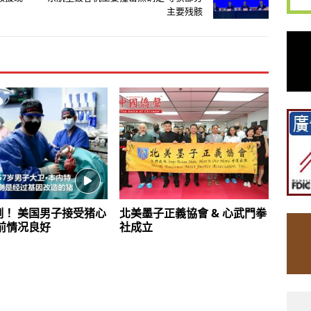
主要残骸
例！ 美国男子接受猪心
北美墨子正義協會 & 心武門拳
前情况良好
社成立