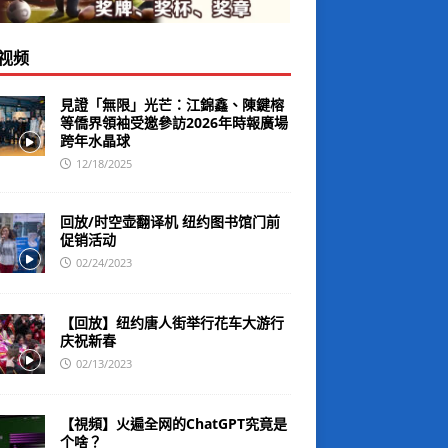
视频
見證「無限」光芒：江錦鑫、陳鍵榕
等僑界領袖受邀參訪2026年時報廣場
跨年水晶球
12/18/2025
回放/时空壶翻译机 纽约图书馆门前
促销活动
02/24/2023
【回放】纽约唐人街举行花车大游行
庆祝新春
02/13/2023
【視頻】火遍全网的ChatGPT究竟是
个啥？